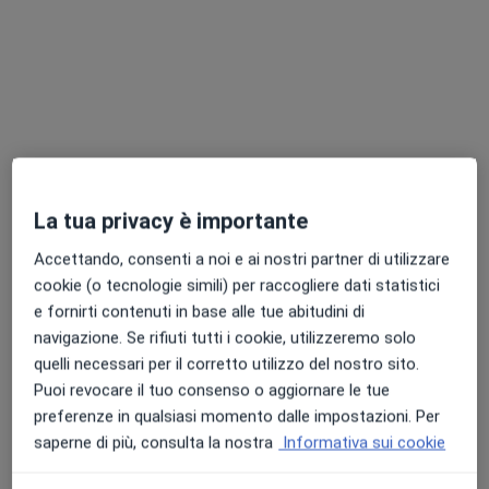
Dr. Francesco Autuori
·
Altro
Chirurgo generale, Medico legale, Proctologo
91 recensioni
Via Sebastiano Satta Poeta 7, Cagliari
•
Mappa
La tua privacy è importante
Studio Privato
Accettando, consenti a noi e ai nostri partner di utilizzare
Visita di chirurgia generale
150 €
cookie (o tecnologie simili) per raccogliere dati statistici
Questo dottore non ha ancora attivato le prenotazioni online presso questo indirizzo.
e fornirti contenuti in base alle tue abitudini di
navigazione. Se rifiuti tutti i cookie, utilizzeremo solo
Chiedi di attivare le prenotazioni online
quelli necessari per il corretto utilizzo del nostro sito.
Puoi revocare il tuo consenso o aggiornare le tue
preferenze in qualsiasi momento dalle impostazioni. Per
saperne di più, consulta la nostra
Informativa sui cookie