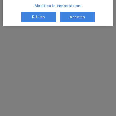
Modifica le impostazioni
Rifiuto
Accetto
Dott. Paolo Corona
·
Altro
Chirurgo generale, Proctologo, Chirurgo
394 recensioni
Via Sassari, 37, Cagliari
•
Mappa
Kinesis
Prima visita di chirurgia generale
da 120 €
Questo dottore non ha ancora attivato le prenotazioni online presso questo indirizzo.
Chiedi di attivare le prenotazioni online