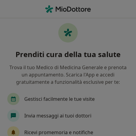
Men
Chirurgo Generale • Monserrato, CA
Filters
Mappa
Chirurghi generali a Monserrato. Prenota
Prenditi cura della tua salute
online la tua visita
In che modo ordiniamo i risultati
Trova il tuo Medico di Medicina Generale e prenota
un appuntamento. Scarica l'App e accedi
gratuitamente a funzionalità esclusive per te:
Gestisci facilmente le tue visite
Invia messaggi ai tuoi dottori
Dott. Silvio Marco Scalambra
Ricevi promemoria e notifiche
·
Altro
Chirurgo generale, Chirurgo, Medico estetico