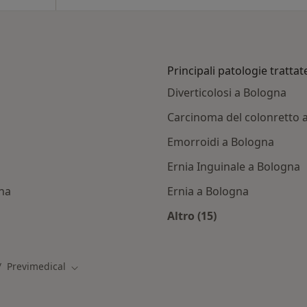
Principali patologie trattat
Diverticolosi a Bologna
Carcinoma del colonretto 
Emorroidi a Bologna
Ernia Inguinale a Bologna
na
Ernia a Bologna
Altro (15)
ti con Previmedical
Altro nella categoria:
Previmedical
bia città
Cambia città