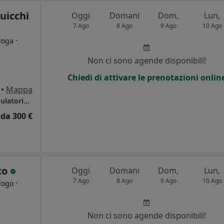
uicchi
Oggi
Domani
Dom,
Lun,
7 Ago
8 Ago
9 Ago
10 Ago
·
loga
Non ci sono agende disponibili!
i
Chiedi di attivare le prenotazioni onlin
•
Mappa
Dajana Cuicchi Padiglione 5 piano terra ambulatorio 8 ala D
da 300 €
co
Oggi
Domani
Dom,
Lun,
7 Ago
8 Ago
9 Ago
10 Ago
·
logo
Non ci sono agende disponibili!