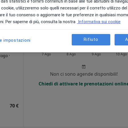
dati statistici e fornirti contenuti in base alle tue abitudini di navig
i i cookie, utilizzeremo solo quelli necessari per il corretto utilizzo de
icio L
re il tuo consenso o aggiornare le tue preferenze in qualsiasi mom
160 €
i. Per saperne di più, consulta la nostra
Informativa sui cookie
Rifiuto
A
le impostazioni
aragò
Oggi
Domani
Dom,
Lun,
7 Ago
8 Ago
9 Ago
10 Ago
·
logo
i
Non ci sono agende disponibili!
Chiedi di attivare le prenotazioni onlin
70 €