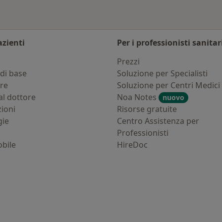
azienti
Per i professionisti sanitar
i
Prezzi
di base
Soluzione per Specialisti
ure
Soluzione per Centri Medici
al dottore
Noa Notes
nuovo
zioni
Risorse gratuite
gie
Centro Assistenza per
Professionisti
bile
HireDoc