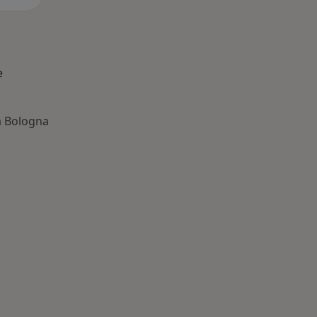
e
a Bologna
 Principali patologie trattate