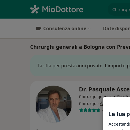
es. prest
Consulenza online
Date dispon
Chirurghi generali a Bologna con Prev
Tariffa per prestazioni private. L’importo 
Dr. Pasquale Asc
Chirurgo generale, Procto
·
Altro
Chirurgo
443 recension
La tua 
Accettando,