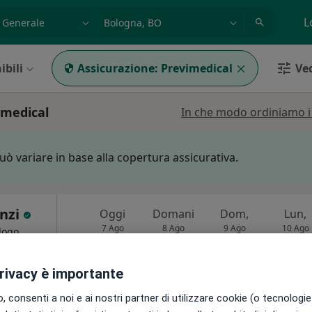
azione, medico, struttura
es: Roma
L
ibili
Assicurazione:
Previmedical
Ved
imedical
In che modo ordiniamo i r
può variare in base alla copertura assicurativa.
enzi
Oggi
Domani
Dom,
Lun,
7 Ago
8 Ago
9 Ago
10 Ago
logo,
i
privacy è importante
Non ci sono agende disponibili!
 consenti a noi e ai nostri partner di utilizzare cookie (o tecnologie 
Chiedi di attivare le prenotazioni onlin