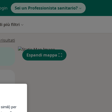
ogin
Sei un Professionista sanitario?
i più filtri
isultati
Espandi mappa
Mar,
Mer,
Gio,
11 Ago
12 Ago
13 Ago
simili) per
e