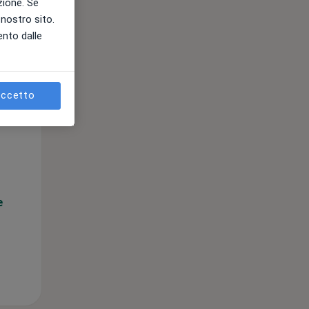
azione. Se
l nostro sito.
ento dalle
ccetto
Mar,
Mer,
Gio,
11 Ago
12 Ago
13 Ago
e