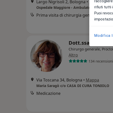
raccogliere 
Largo Nigrisoli 2, Bologna
•
Mappa
rifiuti tutt
Ospedale Maggiore - Ambulatorio nr. 22 Edif
Puoi revoca
Prima visita di chirurgia generale
impostazion
Modifica 
Dott.ssa Maria S
Chirurgo generale, Procto
Altro
134 recension
Via Toscana 34, Bologna
•
Mappa
Maria Saragò c/o CASA DI CURA TONIOLO
Medicazione