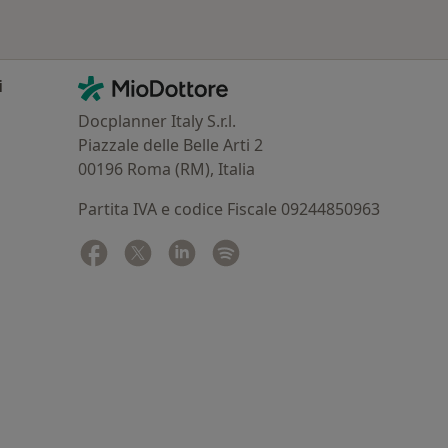
Contatti
MioDottore - Homepage
i
Docplanner Italy S.r.l.
Piazzale delle Belle Arti 2
00196 Roma (RM), Italia
Partita IVA e codice Fiscale 09244850963
Facebook
si apre in una nuova scheda
Twitter
si apre in una nuova scheda
Linkedin
si apre in una nuova scheda
Spotify
si apre in una nuova sched