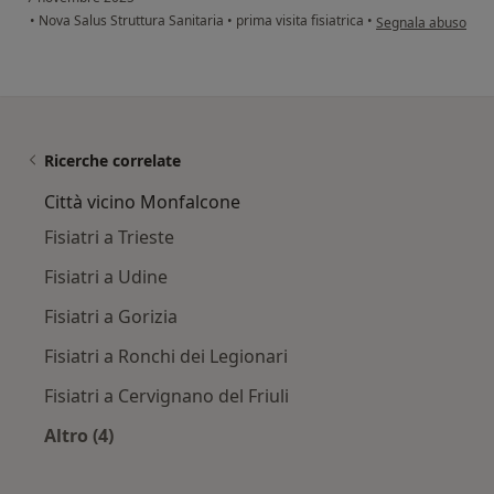
secondo l'opinione 
•
Nova Salus Struttura Sanitaria
•
prima visita fisiatrica
•
Segnala abuso
Ricerche correlate
Città vicino Monfalcone
Fisiatri a Trieste
Fisiatri a Udine
Fisiatri a Gorizia
Fisiatri a Ronchi dei Legionari
Fisiatri a Cervignano del Friuli
Altro (4)
Altro nella categoria: Città vicino Monfalcone