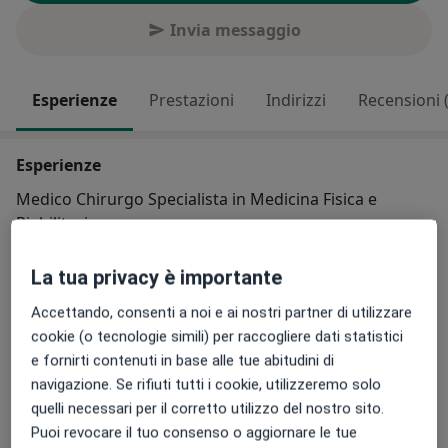
Invia messaggio
Esperienze
Prestazioni
Indirizzi
Recensioni (
Esperienze
Medico Chirurgo Specialista in Medicina Fisica e
Riabilitazione
Aree di competenza principali:
La tua privacy è importante
Medicina fisica e riabilitazione
Accettando, consenti a noi e ai nostri partner di utilizzare
Principali patologie trattate
cookie (o tecnologie simili) per raccogliere dati statistici
Tendinite
Lombalgia
Cervicalgia
Nevralgia
e fornirti contenuti in base alle tue abitudini di
navigazione. Se rifiuti tutti i cookie, utilizzeremo solo
Tipologia di visite
quelli necessari per il corretto utilizzo del nostro sito.
In studio
Visualizza gli indirizzi (2)
Puoi revocare il tuo consenso o aggiornare le tue