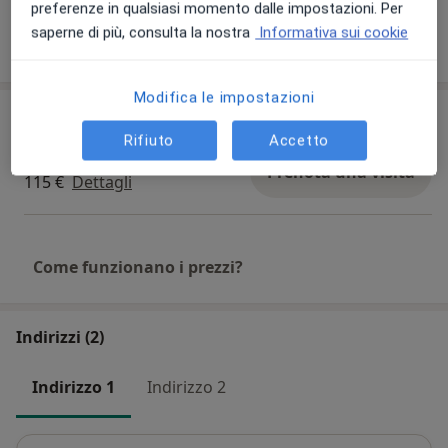
preferenze in qualsiasi momento dalle impostazioni. Per
saperne di più, consulta la nostra
Informativa sui cookie
Mostra dettagli
sull'esperienza
Modifica le impostazioni
Prestazioni e prezzi
Rifiuto
Accetto
Prima visita fisiatrica
Prenota una visita
115 €
Dettagli
Come funzionano i prezzi?
Indirizzi (2)
Indirizzo 1
Indirizzo 2