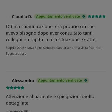
Claudia D.
Appuntamento verificato
C
Ottima comunicazione, era proprio ciò che
avevo bisogno dopo aver consultato tanti
colleghi ho capito la mia situazione. Grazie!
8 aprile 2026
•
Nova Salus Struttura Sanitaria
•
prima visita fisiatrica
•
secondo l'opinione dell'utente Claudia D.
Segnala abuso
Alessandra
Appuntamento verificato
A
Attenzione al paziente e spiegazioni molto
dettagliate
7 novembre 2025