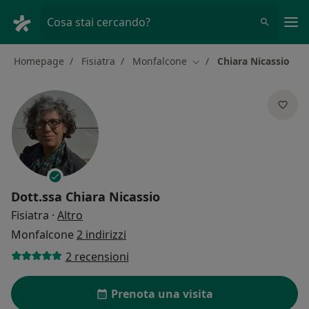
Men
Cosa stai cercando?
Homepage
Fisiatra
Monfalcone
Chiara Nicassio
Cambia città
Dott.ssa
Chiara Nicassio
sulle specializzazioni
Fisiatra
·
Altro
Monfalcone
2 indirizzi
2 recensioni
Prenota una visita