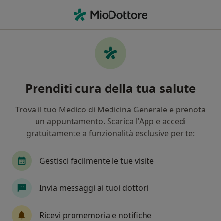
Men
Fisiatra • Grado, GO
Filters
Mappa
Fisiatri a Grado. Prenota online la tua visita
Prenditi cura della tua salute
In che modo ordiniamo i risultati
Trova il tuo Medico di Medicina Generale e prenota
un appuntamento. Scarica l'App e accedi
gratuitamente a funzionalità esclusive per te:
Gestisci facilmente le tue visite
Invia messaggi ai tuoi dottori
Dott. Lorenzo Vernole
·
Altro
Fisiatra
Ricevi promemoria e notifiche