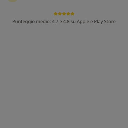
13 recensioni
Viale del Sole 2, Grado
•
Mappa
Terme di Grado
Punteggio medio: 4.7 e 4.8 su Apple e Play Store
Visita fisiatrica
120 €
Questo dottore non ha ancora attivato le prenotazioni online presso questo indirizzo.
Chiedi di attivare le prenotazioni online
Terme di Grado
Centro Medico
·
Altro
Fisiatra, Dermatologo, Ortopedico