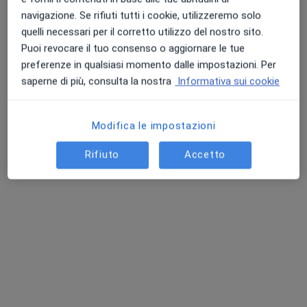
GO, in aree vicine alla tua ricerca.
navigazione. Se rifiuti tutti i cookie, utilizzeremo solo
quelli necessari per il corretto utilizzo del nostro sito.
Puoi revocare il tuo consenso o aggiornare le tue
preferenze in qualsiasi momento dalle impostazioni. Per
saperne di più, consulta la nostra
Informativa sui cookie
Modifica le impostazioni
Dott.ssa Federica Russolo
Rifiuto
Accetto
·
Altro
Fisiatra, Osteopata, Agopuntore
64 recensioni
Indirizzo 1
Indirizzo 2
Online
Via dei Salici 10, Trieste
•
Mappa
Studio Medico Russolo
Visita fisiatrica
130 €