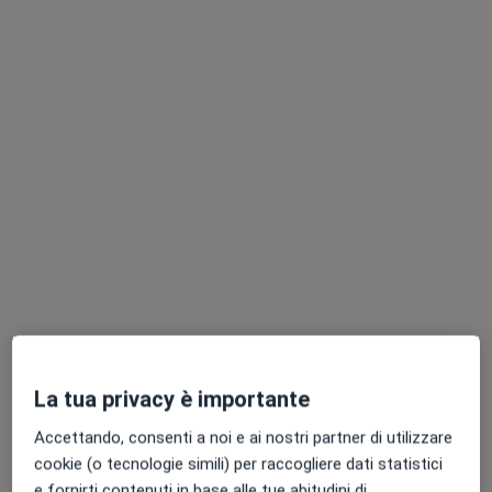
170 recensioni
Viale del Sole 2, Grado
•
Mappa
Terme di Grado
Visita fisiatrica
120 €
Dott. Lorenzo
Vernole
Fisiatra
Questo centro non ha nessun professionista con date disponibili
Mostra profilo
La tua privacy è importante
Professionisti sanitari disponibili
Accettando, consenti a noi e ai nostri partner di utilizzare
cookie (o tecnologie simili) per raccogliere dati statistici
Questi professionisti sanitari si trovano fuori Grado,
e fornirti contenuti in base alle tue abitudini di