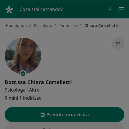
Men
Cosa stai cercando?
Homepage
Psicologo
Rimini
Chiara Cortelletti
Cambia città
Dott.ssa
Chiara Cortelletti
sulle specializzazioni
Psicologa
·
Altro
Rimini
1 indirizzo
Prenota una visita