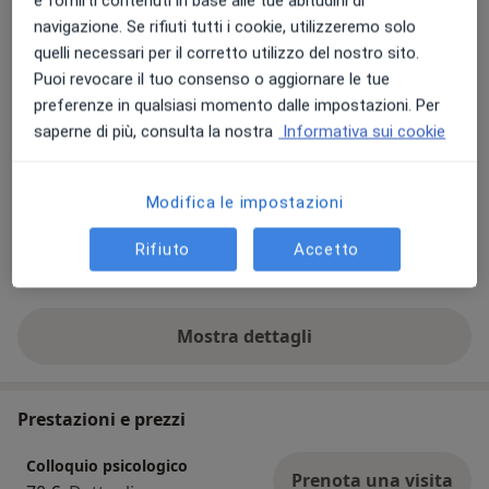
e fornirti contenuti in base alle tue abitudini di
Depressione
Difficoltà relazionali
navigazione. Se rifiuti tutti i cookie, utilizzeremo solo
a11y_
Disturbi dell’apprendimento
ADHD
Ansia
+9
quelli necessari per il corretto utilizzo del nostro sito.
Puoi revocare il tuo consenso o aggiornare le tue
Presso questo indirizzo visito
preferenze in qualsiasi momento dalle impostazioni. Per
saperne di più, consulta la nostra
Informativa sui cookie
Adulti
Bambini a partire da 2 anni
Modifica le impostazioni
Tipologia di visite
In studio
Visualizza gli indirizzi (1)
Rifiuto
Accetto
Consulenza online
Visualizza l'agenda online
Mostra dettagli
sull'esperienza
Prestazioni e prezzi
Colloquio psicologico
Prenota una visita