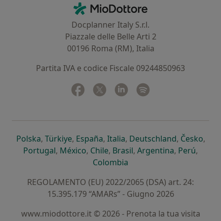
Contatti
MioDottore - Homepage
Docplanner Italy S.r.l.
Piazzale delle Belle Arti 2
00196 Roma (RM), Italia
Partita IVA e codice Fiscale 09244850963
Facebook
si apre in una nuova scheda
Twitter
si apre in una nuova scheda
Linkedin
si apre in una nuova sc
Spotify
si apre in una nuo
si apre in una nuova scheda
si apre in una nuova scheda
si apre in una nuova scheda
si apre in una nuova sche
si apre in 
si a
Polska
,
Türkiye
,
España
,
Italia
,
Deutschland
,
Česko
,
si apre in una nuova scheda
si apre in una nuova scheda
si apre in una nuova scheda
si apre in una nuova s
si apre in u
si apr
Portugal
,
México
,
Chile
,
Brasil
,
Argentina
,
Perú
,
si apre in una nuova sch
Colombia
REGOLAMENTO (EU) 2022/2065 (DSA) art. 24:
15.395.179 “AMARs” - Giugno 2026
www.miodottore.it © 2026 - Prenota la tua visita