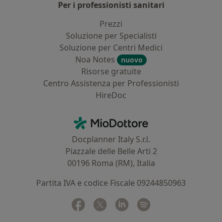
Per i professionisti sanitari
Prezzi
Soluzione per Specialisti
Soluzione per Centri Medici
Noa Notes
nuovo
Risorse gratuite
Centro Assistenza per Professionisti
HireDoc
Contatti
MioDottore - Homepage
Docplanner Italy S.r.l.
Piazzale delle Belle Arti 2
00196 Roma (RM), Italia
Partita IVA e codice Fiscale 09244850963
Facebook
si apre in una nuova scheda
Twitter
si apre in una nuova scheda
Linkedin
si apre in una nuova sc
Spotify
si apre in una nuo