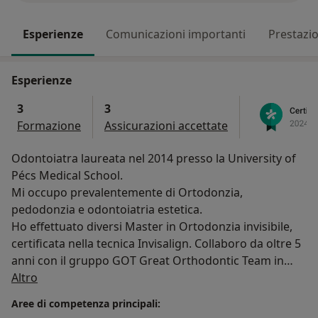
Esperienze
Comunicazioni importanti
Prestazio
Esperienze
3
3
Formazione
Assicurazioni accettate
Odontoiatra laureata nel 2014 presso la University of
Pécs Medical School.
Mi occupo prevalentemente di Ortodonzia,
pedodonzia e odontoiatria estetica.
Ho effettuato diversi Master in Ortodonzia invisibile,
certificata nella tecnica Invisalign. Collaboro da oltre 5
anni con il gruppo GOT Great Orthodontic Team in
Su di me
diversi studi del Nord Italia.
Altro
Ho frequentato l'Aesthetic Facial Medical school,
Aree di competenza principali:
scuola di medicina estetica.