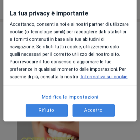
Mostra dettagli
sull'esperienza
La tua privacy è importante
Accettando, consenti a noi e ai nostri partner di utilizzare
Comunicazioni importanti
cookie (o tecnologie simili) per raccogliere dati statistici
e fornirti contenuti in base alle tue abitudini di
Dott.ssa Chiara Barbera
navigazione. Se rifiuti tutti i cookie, utilizzeremo solo
Via Giuseppe La Farina 37, Messina 98123
quelli necessari per il corretto utilizzo del nostro sito.
OPEN WEEK ALLINEATORI INVISIBILI
Puoi revocare il tuo consenso o aggiornare le tue
preferenze in qualsiasi momento dalle impostazioni. Per
Sogni un sorriso più armonioso ma senza
saperne di più, consulta la nostra
Informativa sui cookie
apparecchi visibili? Questa è la tua occasione!
Per una settimana dedicata all’ortodonzia
Leggi di più
Modifica le impostazioni
invisibile, ti aspettiamo per:
08/05/2026
- Visita specialistica senza impegno
Rifiuto
Accetto
- Scansione digitale del tuo nuovo sorriso
- Valutazione personalizzata del trattamento con
allineatori trasparenti