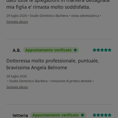
mia figlia e’ rimasta molto soddisfatta.
29 luglio 2026
•
Studio Dentistico iBarbera
•
visita odontoiatrica
•
secondo l'opinione dell'utente S.L
Segnala abuso
A.B.
Appuntamento verificato
A
Dottoressa molto professionale, puntuale,
bravissima Angela Belnome
28 luglio 2026
•
Studio Dentistico iBarbera
•
rimozione di protesi dentale
•
secondo l'opinione dell'utente A.B.
Segnala abuso
letteria
Appuntamento verificato
L