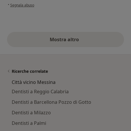
secondo l'opinione dell'utente Sharon Cannata
•
Segnala abuso
Mostra altro
opinioni di cui sopra
Ricerche correlate
Città vicino Messina
Dentisti a Reggio Calabria
Dentisti a Barcellona Pozzo di Gotto
Dentisti a Milazzo
Dentisti a Palmi