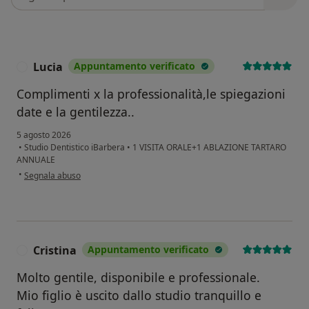
Lucia
Appuntamento verificato
L
Complimenti x la professionalità,le spiegazioni
date e la gentilezza..
5 agosto 2026
•
Studio Dentistico iBarbera
•
1 VISITA ORALE+1 ABLAZIONE TARTARO
ANNUALE
secondo l'opinione dell'utente Lucia
•
Segnala abuso
Cristina
Appuntamento verificato
C
Molto gentile, disponibile e professionale.
Mio figlio è uscito dallo studio tranquillo e