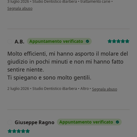
3 luglio 2026
•
Studio Dentistico iBarbera
•
trattamento carie
•
secondo l'opinione dell'utente Costa Giuseppe visita di controllo e carie inte
Segnala abuso
A.B.
Appuntamento verificato
A
Molto efficienti, mi hanno asporto il molare del
giudizio in pochi minuti e non mi hanno fatto
sentire niente.
Ti spiegano e sono molto gentili.
secondo l'opinione dell'ute
2 luglio 2026
•
Studio Dentistico iBarbera
•
Altro
•
Segnala abuso
Giuseppe Ragno
Appuntamento verificato
G