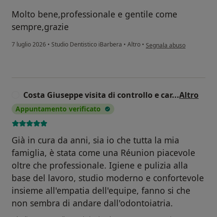
Molto bene,professionale e gentile come
sempre,grazie
secondo l'opinione dell'ute
7 luglio 2026
•
Studio Dentistico iBarbera
•
Altro
•
Segnala abuso
Costa Giuseppe visita di controllo e car
...
Altro
C
Appuntamento verificato
Già in cura da anni, sia io che tutta la mia
famiglia, è stata come una Réunion piacevole
oltre che professionale. Igiene e pulizia alla
base del lavoro, studio moderno e confortevole
insieme all'empatia dell'equipe, fanno si che
non sembra di andare dall'odontoiatria.