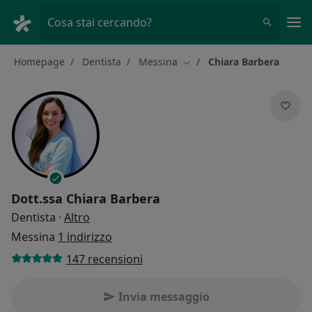
Men
Cosa stai cercando?
Homepage
Dentista
Messina
Chiara Barbera
Cambia città
Dott.ssa
Chiara Barbera
sulle specializzazioni
Dentista
·
Altro
Messina
1 indirizzo
147 recensioni
Invia messaggio