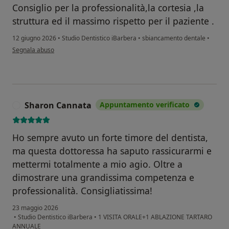
Consiglio per la professionalità,la cortesia ,la
struttura ed il massimo rispetto per il paziente .
12 giugno 2026
•
Studio Dentistico iBarbera
•
sbiancamento dentale
•
secondo l'opinione dell'utente Giuseppe Ragno
Segnala abuso
Sharon Cannata
Appuntamento verificato
S
Ho sempre avuto un forte timore del dentista,
ma questa dottoressa ha saputo rassicurarmi e
mettermi totalmente a mio agio. Oltre a
dimostrare una grandissima competenza e
professionalità. Consigliatissima!
23 maggio 2026
•
Studio Dentistico iBarbera
•
1 VISITA ORALE+1 ABLAZIONE TARTARO
ANNUALE