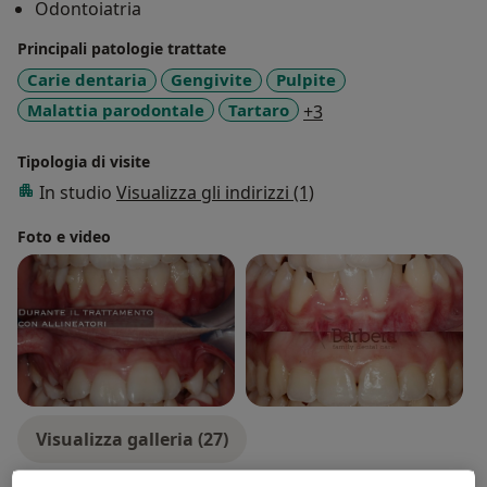
Odontoiatria
Svolgo la libera professione a Messina presso lo
Studio Odontoiatrico Barbera e nella zona del Trentino
Principali patologie trattate
Alto Adige.
Carie dentaria
Gengivite
Pulpite
a11y_sr_more_disea
Malattia parodontale
Tartaro
+3
Tipologia di visite
In studio
Visualizza gli indirizzi (1)
Foto e video
Visualizza galleria (27)