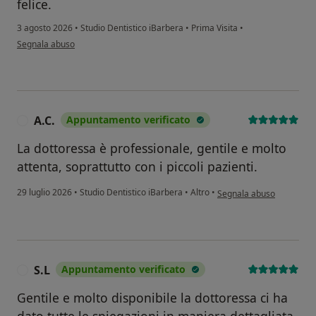
felice.
3 agosto 2026
•
Studio Dentistico iBarbera
•
Prima Visita
•
secondo l'opinione dell'utente Cristina
Segnala abuso
A.C.
Appuntamento verificato
A
La dottoressa è professionale, gentile e molto
attenta, soprattutto con i piccoli pazienti.
secondo l'opinione dell'ut
29 luglio 2026
•
Studio Dentistico iBarbera
•
Altro
•
Segnala abuso
S.L
Appuntamento verificato
S
Gentile e molto disponibile la dottoressa ci ha
dato tutte le spiegazioni in maniera dettagliata