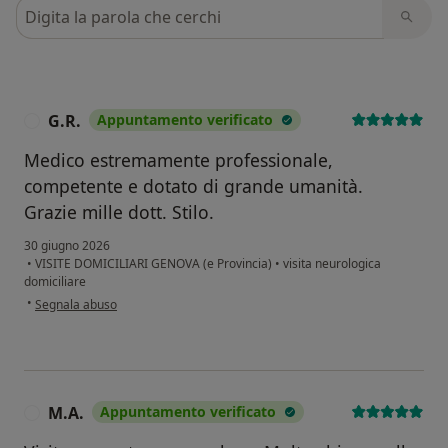
Cerca nelle recensioni
G.R.
Appuntamento verificato
G
Medico estremamente professionale,
competente e dotato di grande umanità.
Grazie mille dott. Stilo.
30 giugno 2026
•
VISITE DOMICILIARI GENOVA (e Provincia)
•
visita neurologica
domiciliare
secondo l'opinione dell'utente G.R.
•
Segnala abuso
M.A.
Appuntamento verificato
M