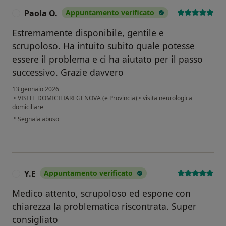
Paola O.
Appuntamento verificato
P
Estremamente disponibile, gentile e
scrupoloso. Ha intuito subito quale potesse
essere il problema e ci ha aiutato per il passo
successivo. Grazie davvero
13 gennaio 2026
•
VISITE DOMICILIARI GENOVA (e Provincia)
•
visita neurologica
domiciliare
secondo l'opinione dell'utente Paola O.
•
Segnala abuso
Y.E
Appuntamento verificato
Y
Medico attento, scrupoloso ed espone con
chiarezza la problematica riscontrata. Super
consigliato