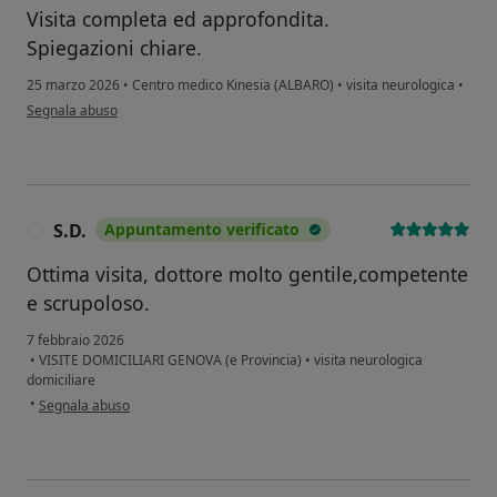
Visita completa ed approfondita.
Spiegazioni chiare.
25 marzo 2026
•
Centro medico Kinesia (ALBARO)
•
visita neurologica
•
secondo l'opinione dell'utente Mauro
Segnala abuso
S.D.
Appuntamento verificato
S
Ottima visita, dottore molto gentile,competente
e scrupoloso.
7 febbraio 2026
•
VISITE DOMICILIARI GENOVA (e Provincia)
•
visita neurologica
domiciliare
secondo l'opinione dell'utente S.D.
•
Segnala abuso