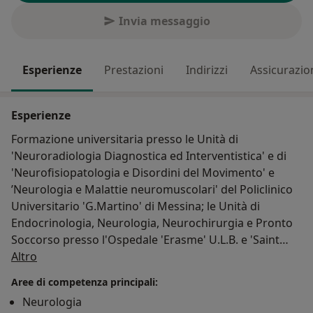
Invia messaggio
Esperienze
Prestazioni
Indirizzi
Assicurazio
Esperienze
Formazione universitaria presso le Unità di
'Neuroradiologia Diagnostica ed Interventistica' e di
'Neurofisiopatologia e Disordini del Movimento' e
’Neurologia e Malattie neuromuscolari' del Policlinico
Universitario 'G.Martino' di Messina; le Unità di
Endocrinologia, Neurologia, Neurochirurgia e Pronto
Soccorso presso l'Ospedale 'Erasme' U.L.B. e 'Saint
Su di me
Pierre' di Bruxelles. Negli ambulatori di cefalee, centro
Altro
CDCD (demenze), disordini del movimento (m. di
Aree di competenza principali:
Parkinson), Sclerosi Multipla, malattie neuromuscolari,
Neurologia
epilessia e neurofisiologia, acquisendo competenze