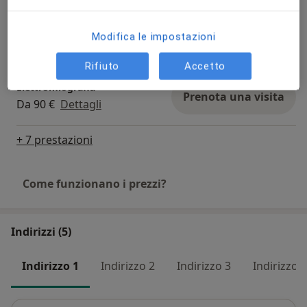
Ecocolordoppler TSA
Modifica le impostazioni
Prenota una visita
90 €
Dettagli
Rifiuto
Accetto
Elettromiografia
Prenota una visita
Da 90 €
Dettagli
+ 7 prestazioni
Come funzionano i prezzi?
Indirizzi (5)
Indirizzo 1
Indirizzo 2
Indirizzo 3
Indirizzo 4