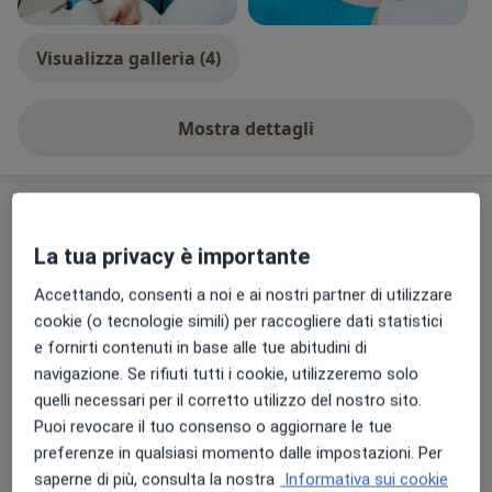
Metropolitano "Villa Scassi" (Sampierdarena) e "P.A.
Micone" (Sestri Ponente) di Genova.
Visualizza galleria (4)
Mostra dettagli
sull'esperienza
Prestazioni e prezzi
La tua privacy è importante
Prima visita neurologica
Prenota una visita
Da 0 €
Dettagli
Accettando, consenti a noi e ai nostri partner di utilizzare
cookie (o tecnologie simili) per raccogliere dati statistici
e fornirti contenuti in base alle tue abitudini di
Visita neurologica
Prenota una visita
navigazione. Se rifiuti tutti i cookie, utilizzeremo solo
0 € - 120 €
Dettagli
quelli necessari per il corretto utilizzo del nostro sito.
Puoi revocare il tuo consenso o aggiornare le tue
Color doppler transcranico
preferenze in qualsiasi momento dalle impostazioni. Per
Prenota una visita
Dettagli
saperne di più, consulta la nostra
Informativa sui cookie