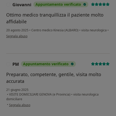
Giovanni
Appuntamento verificato
G
Ottimo medico tranquillizza il paziente molto
affidabile
20 agosto 2025
•
Centro medico Kinesia (ALBARO)
•
visita neurologica
•
secondo l'opinione dell'utente Giovanni
Segnala abuso
PM
Appuntamento verificato
P
Preparato, competente, gentile, visita molto
accurata
21 giugno 2025
•
VISITE DOMICILIARI GENOVA (e Provincia)
•
visita neurologica
domiciliare
secondo l'opinione dell'utente PM
•
Segnala abuso