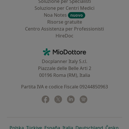
Soluzione per Specialisti
Soluzione per Centri Medici
Noa Notes
nuovo
Risorse gratuite
Centro Assistenza per Professionisti
HireDoc
Contatti
MioDottore - Homepage
Docplanner Italy S.r.l.
Piazzale delle Belle Arti 2
00196 Roma (RM), Italia
Partita IVA e codice Fiscale 09244850963
Facebook
si apre in una nuova scheda
Twitter
si apre in una nuova scheda
Linkedin
si apre in una nuova sc
Spotify
si apre in una nuo
si apre in una nuova scheda
si apre in una nuova scheda
si apre in una nuova scheda
si apre in una nuova sche
si apre in 
si a
Polska
,
Türkiye
,
España
,
Italia
,
Deutschland
,
Česko
,