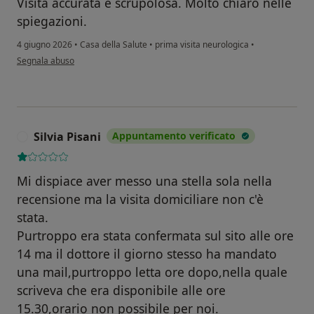
Visita accurata e scrupolosa. Molto chiaro nelle
spiegazioni.
4 giugno 2026
•
Casa della Salute
•
prima visita neurologica
•
secondo l'opinione dell'utente M.A.
Segnala abuso
Silvia Pisani
Appuntamento verificato
S
Mi dispiace aver messo una stella sola nella
recensione ma la visita domiciliare non c'è
stata.
Purtroppo era stata confermata sul sito alle ore
14 ma il dottore il giorno stesso ha mandato
una mail,purtroppo letta ore dopo,nella quale
scriveva che era disponibile alle ore
15.30,orario non possibile per noi.