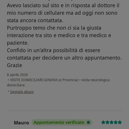
Avevo lasciato sul sito e in risposta al dottore il
mio numero di cellulare ma ad oggi non sono
stata ancora contattata.
Purtroppo temo che non ci sia la giusta
interazione tra sito e medico e tra medico e
paziente.
Confido in un'altra possibilità di essere
contattata per decidere un altro appuntamento.
Grazie
8 aprile 2026
•
VISITE DOMICILIARI GENOVA (e Provincia)
•
visita neurologica
domiciliare
secondo l'opinione dell'utente Silvia Pisani
•
Segnala abuso
Mauro
Appuntamento verificato
M