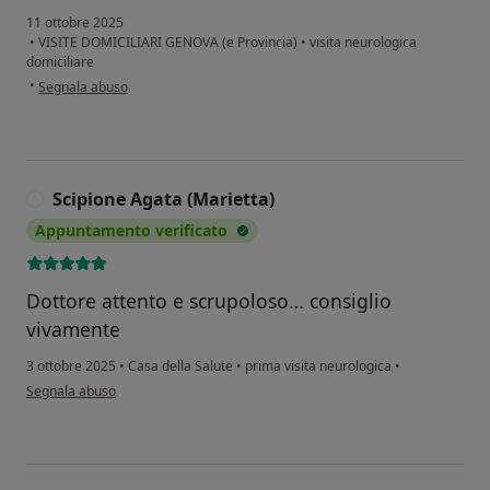
11 ottobre 2025
•
VISITE DOMICILIARI GENOVA (e Provincia)
•
visita neurologica
domiciliare
secondo l'opinione dell'utente Y.E
•
Segnala abuso
Scipione Agata (Marietta)
S
Appuntamento verificato
Dottore attento e scrupoloso… consiglio
vivamente
3 ottobre 2025
•
Casa della Salute
•
prima visita neurologica
•
secondo l'opinione dell'utente Scipione Agata (Marietta)
Segnala abuso