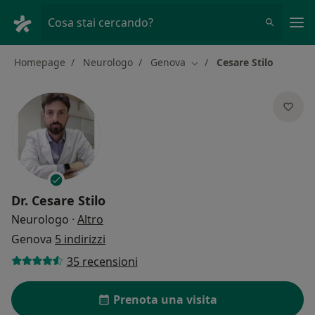
Men
Cosa stai cercando?
Homepage
Neurologo
Genova
Cesare Stilo
Cambia città
Dr.
Cesare Stilo
sulle specializzazioni
Neurologo
·
Altro
Genova
5 indirizzi
35 recensioni
Prenota una visita