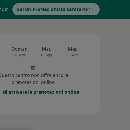
ogin
Sei un Professionista sanitario?
Domani
Mar,
Mer,
Gio,
Ven
10 Ago
11 Ago
12 Ago
13 Ago
14 Ag
Questo centro non offre ancora
prenotazioni online
i di attivare le prenotazioni online
i (37)