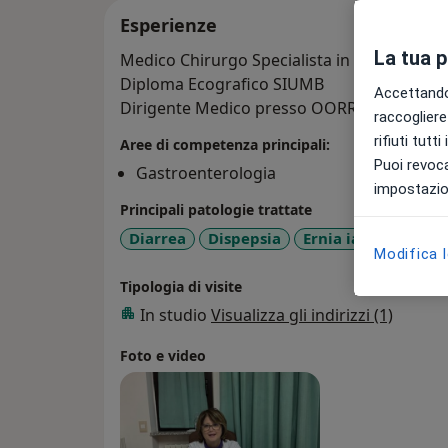
Esperienze
La tua 
Medico Chirurgo Specialista in Gastroente
Diploma Ecografico SIUMB
Accettando,
Dirigente Medico presso OORR Foggia Gast
raccogliere 
rifiuti tutt
Aree di competenza principali:
Puoi revoca
Gastroenterologia
impostazion
Principali patologie trattate
Diarrea
Dispepsia
Ernia iatale
Dive
Modifica 
Tipologia di visite
In studio
Visualizza gli indirizzi (1)
Foto e video