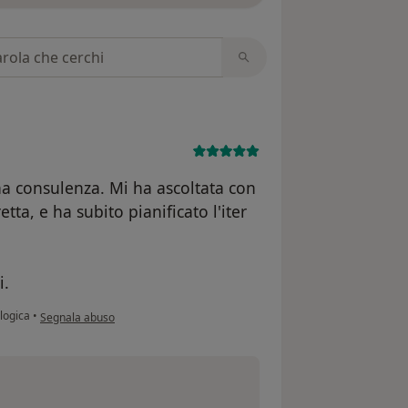
 recensioni
na consulenza. Mi ha ascoltata con
ta, e ha subito pianificato l'iter
i.
secondo l'opinione dell'utente G.M.
logica
•
Segnala abuso