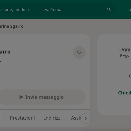
azione, medico, struttura
es: Roma
L
erina Sgarro
ittà
Oggi
arro
9 Ago
sulle specializzazioni
o
Chied
Invia messaggio
i
Prestazioni
Indirizzi
Assicurazioni
Recension