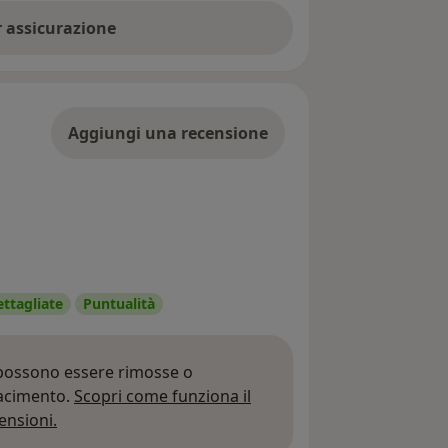
er assicurazione
Aggiungi una recensione
ettagliate
Puntualità
 possono essere rimosse o
iacimento.
Scopri come funziona il
Per saperne di più sulle opinioni
ensioni.