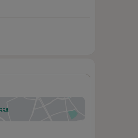
appa
 apre in una nuova scheda