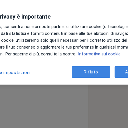
privacy è importante
rologia ed Endoscopia Digestiva
 consenti a noi e ai nostri partner di utilizzare cookie (o tecnologie 
roenterologia Universitaria
dati statistici e fornirti contenuti in base alle tue abitudini di navig
i i cookie, utilizzeremo solo quelli necessari per il corretto utilizzo de
re il tuo consenso o aggiornare le tue preferenze in qualsiasi mom
i. Per saperne di più, consulta la nostra
Informativa sui cookie
a11y_sr_more_diseases
rticolosi
Flatulenza
+14
Rifiuto
A
le impostazioni