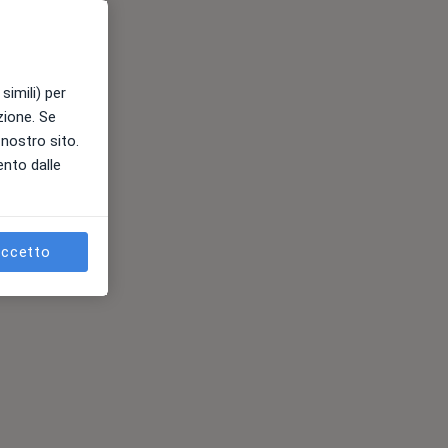
simili) per
azione. Se
l nostro sito.
ento dalle
ccetto