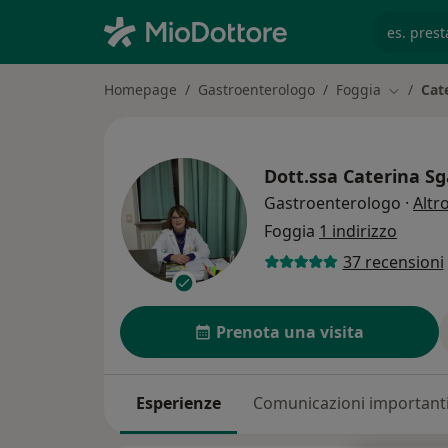
es. prest
Homepage
Gastroenterologo
Foggia
Cat
Cambia c
Dott.ssa
Caterina Sg
Gastroenterologo
·
Altr
Foggia
1 indirizzo
37 recensioni
Prenota una visita
Esperienze
Comunicazioni important