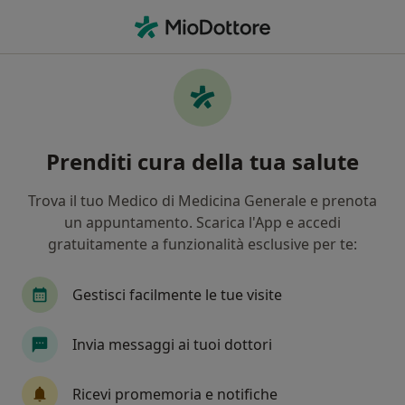
Men
Arma Dei Carabinieri • Catania, CT
Filters
Assicurazione:
Arma dei Cara
Specialisti a Catania con Arma dei
Prenditi cura della tua salute
Carabinieri
In che modo ordiniamo i risultati
Trova il tuo Medico di Medicina Generale e prenota
un appuntamento. Scarica l'App e accedi
gratuitamente a funzionalità esclusive per te:
Che specializzazione stai cercando?
Ginecologo
Oculista
Sessuologo
Der
Gestisci facilmente le tue visite
Invia messaggi ai tuoi dottori
Tariffa per prestazioni private. L’importo può variare
in base alla copertura assicurativa.
Ricevi promemoria e notifiche