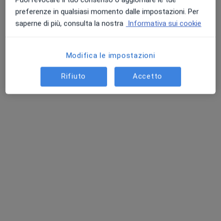
preferenze in qualsiasi momento dalle impostazioni. Per
saperne di più, consulta la nostra
Informativa sui cookie
Modifica le impostazioni
Rifiuto
Accetto
Dott. Carmelo Pistritto
·
Altro
Ortopedico
791 recensioni
Via Vampolieri 26, Aci Castello
•
Mappa
Poliambulatorio Centro Europeo
Prima visita ortopedica
140 €
Questo dottore non ha ancora attivato le prenotazioni online presso questo indirizzo.
Chiedi di attivare le prenotazioni online