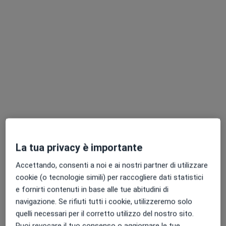
Esami Strumentali CMO
·
Altro
Oculista
16 recensioni
La tua privacy è importante
Corso Italia, 280, Catania
•
Mappa
Centro Medico Ossidiana
Accettando, consenti a noi e ai nostri partner di utilizzare
Campo visivo computerizzato
da 50 €
cookie (o tecnologie simili) per raccogliere dati statistici
e fornirti contenuti in base alle tue abitudini di
Questo dottore non ha ancora attivato le prenotazioni online presso questo indirizzo.
navigazione. Se rifiuti tutti i cookie, utilizzeremo solo
Chiedi di attivare le prenotazioni online
quelli necessari per il corretto utilizzo del nostro sito.
Puoi revocare il tuo consenso o aggiornare le tue