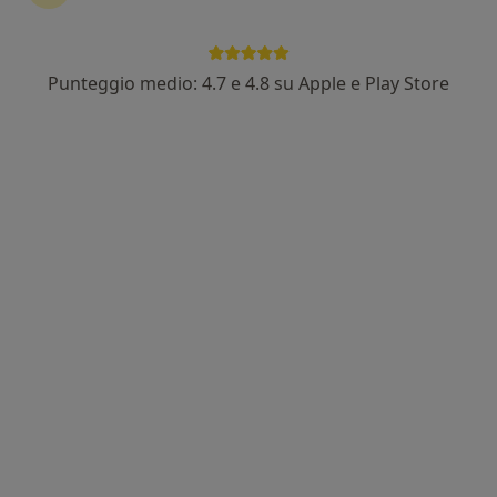
Punteggio medio: 4.7 e 4.8 su Apple e Play Store
Dr. Alberto Giulla
·
Altro
Osteopata, Posturologo, Chiropratico
661 recensioni
Viale Africa 148, Catania
•
Mappa
C3P
Aggiustamento chiropratico specifico
80 €
Questo dottore non ha ancora attivato le prenotazioni online presso questo indirizzo.
Chiedi di attivare le prenotazioni online