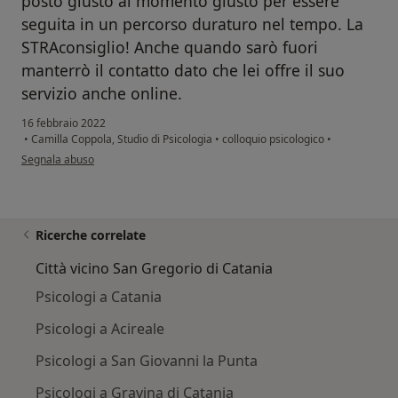
posto giusto al momento giusto per essere
seguita in un percorso duraturo nel tempo. La
STRAconsiglio! Anche quando sarò fuori
manterrò il contatto dato che lei offre il suo
servizio anche online.
16 febbraio 2022
•
Camilla Coppola, Studio di Psicologia
•
colloquio psicologico
•
secondo l'opinione dell'utente Emilia C.
Segnala abuso
Ricerche correlate
Città vicino San Gregorio di Catania
Psicologi a Catania
Psicologi a Acireale
Psicologi a San Giovanni la Punta
Psicologi a Gravina di Catania