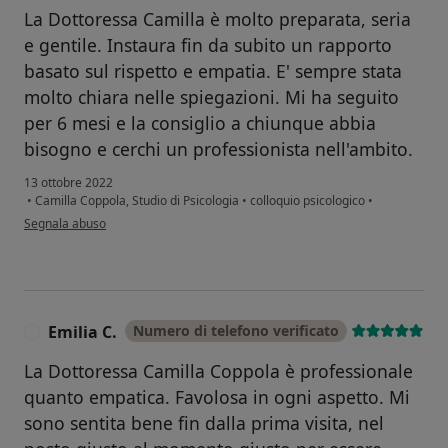
La Dottoressa Camilla è molto preparata, seria
e gentile. Instaura fin da subito un rapporto
basato sul rispetto e empatia. E' sempre stata
molto chiara nelle spiegazioni. Mi ha seguito
per 6 mesi e la consiglio a chiunque abbia
bisogno e cerchi un professionista nell'ambito.
13 ottobre 2022
•
Camilla Coppola, Studio di Psicologia
•
colloquio psicologico
•
secondo l'opinione dell'utente Giuseppe G.
Segnala abuso
Emilia C.
Numero di telefono verificato
E
La Dottoressa Camilla Coppola è professionale
quanto empatica. Favolosa in ogni aspetto. Mi
sono sentita bene fin dalla prima visita, nel