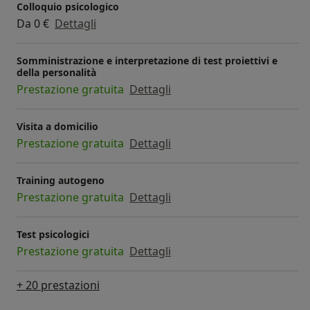
Risorse Umane, Formazione, Benessere organizzativo,
Colloquio psicologico
Coaching aziendale, Valutazione dell’apprendimento,
Da 0 €
Dettagli
Valutazione della performance interna, Gestire la
comunicazione e i conflitti.
Somministrazione e interpretazione di test proiettivi e
della personalità
Esercito sia Online che in Presenza.
Prestazione gratuita
Dettagli
Visita a domicilio
Prestazione gratuita
Dettagli
Training autogeno
Prestazione gratuita
Dettagli
Test psicologici
Prestazione gratuita
Dettagli
+ 20 prestazioni