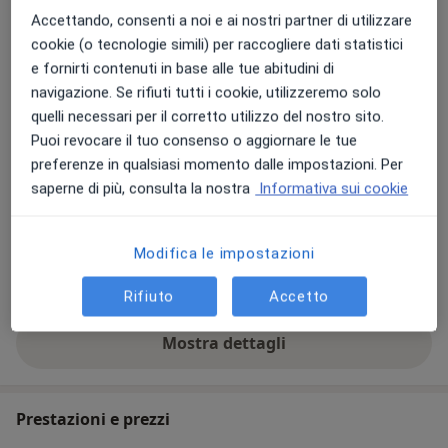
Psiconcologia
Accettando, consenti a noi e ai nostri partner di utilizzare
Benessere psicofisico, Controllo del peso, Controllo
Psicologia sportiva
cookie (o tecnologie simili) per raccogliere dati statistici
dell'abitudine al fumo, Cambiamento delle abitudini in
Psicologia giuridica
e fornirti contenuti in base alle tue abitudini di
genere, Gestione dello stress, Controllo e gestione
Mostra dettagli
navigazione. Se rifiuti tutti i cookie, utilizzeremo solo
delle emozioni.
quelli necessari per il corretto utilizzo del nostro sito.
Principali patologie trattate
Puoi revocare il tuo consenso o aggiornare le tue
Ambiti
Bulimia
Fobia
Attacco di panico
Obesità
preferenze in qualsiasi momento dalle impostazioni. Per
a11y_sr_more_diseases
Autostima
+21
saperne di più, consulta la nostra
Informativa sui cookie
Clinico: Interventi sul singolo e sulla famiglia,
Riabilitazione cognitiva, Riabilitazione psicosociale,
Presso questo indirizzo visito
Valutazioni Cliniche, Perizie, Diagnosi.
Modifica le impostazioni
Adulti
Bambini
Sociale: Comunità, Scuole, Istituzioni accademiche,
Rifiuto
Accetto
Società di ricerca dove studio gli atteggiamenti, i
comportamenti e le preferenze dei consumatori,
Mostra dettagli
sull'esperienza
aziende o enti pubblici, aiuto a gestire il conflitto o
eventuali disagi.
Prestazioni e prezzi
Aziendale: Selezione del personale, Gestione delle