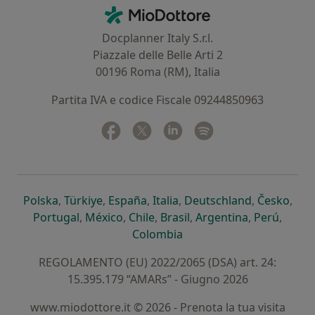
Contatti
MioDottore - Homepage
Docplanner Italy S.r.l.
Piazzale delle Belle Arti 2
00196 Roma (RM), Italia
Partita IVA e codice Fiscale 09244850963
Facebook
si apre in una nuova scheda
Twitter
si apre in una nuova scheda
Linkedin
si apre in una nuova sc
Spotify
si apre in una nuo
si apre in una nuova scheda
si apre in una nuova scheda
si apre in una nuova scheda
si apre in una nuova sche
si apre in 
si a
Polska
,
Türkiye
,
España
,
Italia
,
Deutschland
,
Česko
,
si apre in una nuova scheda
si apre in una nuova scheda
si apre in una nuova scheda
si apre in una nuova s
si apre in u
si apr
Portugal
,
México
,
Chile
,
Brasil
,
Argentina
,
Perú
,
si apre in una nuova sch
Colombia
REGOLAMENTO (EU) 2022/2065 (DSA) art. 24:
15.395.179 “AMARs” - Giugno 2026
www.miodottore.it © 2026 - Prenota la tua visita