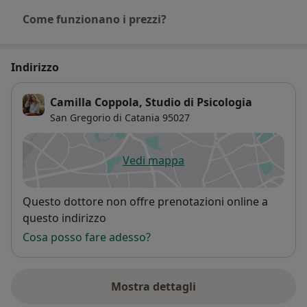
Come funzionano i prezzi?
Indirizzo
Camilla Coppola, Studio di Psicologia
San Gregorio di Catania
95027
Vedi mappa
si apre in una nuova scheda
Disponibilità
Questo dottore non offre prenotazioni online a
questo indirizzo
Cosa posso fare adesso?
Mostra dettagli
sull'indirizzo