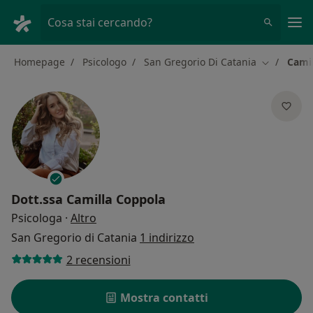
Men
Cosa stai cercando?
Homepage
Psicologo
San Gregorio Di Catania
Cami
Cambia cit
Dott.ssa
Camilla Coppola
sulle specializzazioni
Psicologa
·
Altro
San Gregorio di Catania
1 indirizzo
2 recensioni
Mostra contatti