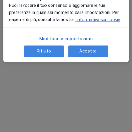
Puoi revocare il tuo consenso o aggiornare le tue
preferenze in qualsiasi momento dalle impostazioni. Per
saperne di più, consulta la nostra
Informativa sui cookie
Modifica le impostazioni
Dr. Pietro Militello
Rifiuto
Accetto
·
Altro
Chirurgo generale, Proctologo
53 recensioni
Indirizzo 1
Indirizzo 2
Via Medaglie D'Oro, 19/29/31 o ingresso via Mazzini ,10,
•
Mappa
Poliambulatorio Le Terrazze
Prima visita di chirurgia generale
150 €
Questo dottore non ha ancora attivato le prenotazioni online presso questo indirizzo.