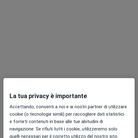
Dott.ssa Michela Sonzini
·
Altro
Ginecologa
67 recensioni
Via E. Pastori 4, Gallarate
•
Mappa
Ospedale Sant'Antonio Abate
La tua privacy è importante
Prima visita ginecologica
124 €
Accettando, consenti a noi e ai nostri partner di utilizzare
Questo dottore non ha ancora attivato le prenotazioni online presso questo indirizzo.
cookie (o tecnologie simili) per raccogliere dati statistici
e fornirti contenuti in base alle tue abitudini di
Chiedi di attivare le prenotazioni online
navigazione. Se rifiuti tutti i cookie, utilizzeremo solo
quelli necessari per il corretto utilizzo del nostro sito.