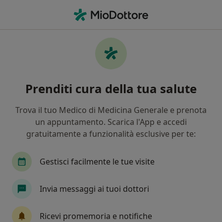
Men
Medic4All • Busto Arsizio, VA
Filters
Assicurazione:
medic4all
Specialisti a Busto Arsizio con Medic4all
Prenditi cura della tua salute
In che modo ordiniamo i risultati
Trova il tuo Medico di Medicina Generale e prenota
un appuntamento. Scarica l'App e accedi
Che specializzazione stai cercando?
gratuitamente a funzionalità esclusive per te:
Chirurgo generale
Proctologo
Psicologo
Gestisci facilmente le tue visite
Invia messaggi ai tuoi dottori
Tariffa per prestazioni private. L’importo può variare
in base alla copertura assicurativa.
Ricevi promemoria e notifiche