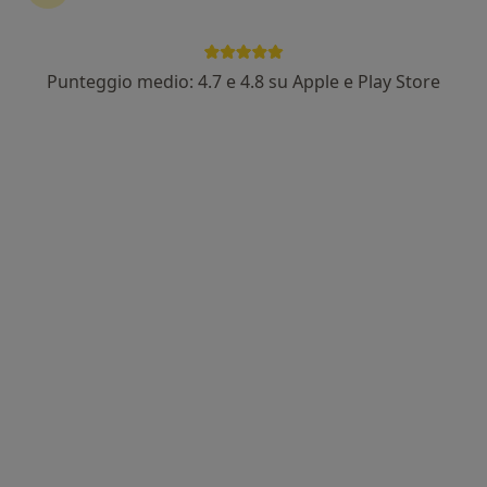
Punteggio medio: 4.7 e 4.8 su Apple e Play Store
Dr. Francesco Rizzo
·
Altro
Psicoterapeuta, Psicologo, Neuropsicologo
32 recensioni
Via Cavour 15, Gallarate
•
Mappa
Studio Privato di Psicoterapia e Pratica EMDR Dott. Francesco Rizzo
Psicoterapia
da 75 €
Questo dottore non ha ancora attivato le prenotazioni online presso questo indirizzo.
Chiedi di attivare le prenotazioni online