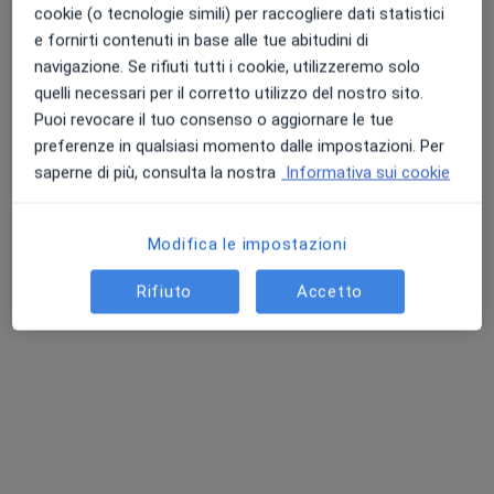
cookie (o tecnologie simili) per raccogliere dati statistici
e fornirti contenuti in base alle tue abitudini di
navigazione. Se rifiuti tutti i cookie, utilizzeremo solo
Punteggio medio: 4.7 e 4.8 su Apple e Play Store
quelli necessari per il corretto utilizzo del nostro sito.
Puoi revocare il tuo consenso o aggiornare le tue
preferenze in qualsiasi momento dalle impostazioni. Per
Dott. Cesare D’amuri
saperne di più, consulta la nostra
Informativa sui cookie
·
Altro
Dentista, Medico competente, Chirurgo generale
6 recensioni
Modifica le impostazioni
Via Tertulliano 24, Brindisi
•
Mappa
Studio Dentistico D’AMURI - Brindisi
Rifiuto
Accetto
Ablazione
Prestazione gratuita
Questo dottore non ha ancora attivato le prenotazioni online presso questo indirizzo.
Chiedi di attivare le prenotazioni online
Ricerche correlate