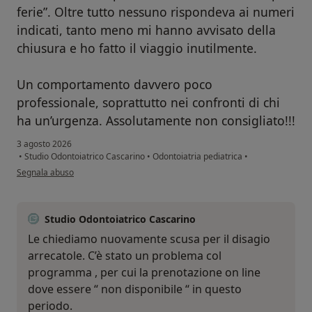
ferie”. Oltre tutto nessuno rispondeva ai numeri
indicati, tanto meno mi hanno avvisato della
chiusura e ho fatto il viaggio inutilmente.
Un comportamento davvero poco
professionale, soprattutto nei confronti di chi
ha un’urgenza. Assolutamente non consigliato!!!
3 agosto 2026
•
Studio Odontoiatrico Cascarino
•
Odontoiatria pediatrica
•
secondo l'opinione dell'utente Francesco
Segnala abuso
Studio Odontoiatrico Cascarino
Le chiediamo nuovamente scusa per il disagio
arrecatole. C’è stato un problema col
programma , per cui la prenotazione on line
dove essere “ non disponibile “ in questo
periodo.