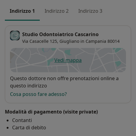
Indirizzo 1
Indirizzo 2
Indirizzo 3
Studio Odontoiatrico Cascarino
Via Casacelle 125,
Giugliano in Campania
80014
Vedi mappa
si apre in una nuova scheda
Disponibilità
Questo dottore non offre prenotazioni online a
questo indirizzo
Cosa posso fare adesso?
Modalità di pagamento (visite private)
Contanti
Carta di debito