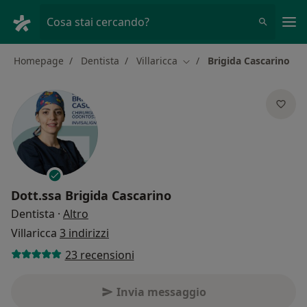
Men
Cosa stai cercando?
Homepage
Dentista
Villaricca
Brigida Cascarino
Cambia città
Dott.ssa
Brigida Cascarino
sulle specializzazioni
Dentista
·
Altro
Villaricca
3 indirizzi
23 recensioni
Invia messaggio