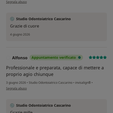
secondo l'opinione dell'utente M.D
Segnala abuso
Studio Odontoiatrico Cascarino
Grazie di cuore
4 giugno 2026
Alfonso
Appuntamento verificato
A
Professionale e preparata, capace di mettere a
proprio agio chiunque
3 giugno 2026
•
Studio Odontoiatrico Cascarino
•
invisalign®
•
secondo l'opinione dell'utente Alfonso
Segnala abuso
Studio Odontoiatrico Cascarino
Grazie mille