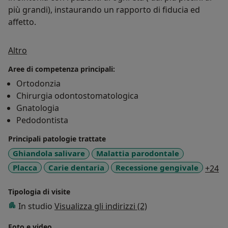
più grandi), instaurando un rapporto di fiducia ed
affetto.
Su di me
Altro
Aree di competenza principali:
Ortodonzia
Chirurgia odontostomatologica
Gnatologia
Pedodontista
Principali patologie trattate
Ghiandola salivare
Malattia parodontale
a1
Placca
Carie dentaria
Recessione gengivale
+24
Tipologia di visite
In studio
Visualizza gli indirizzi (2)
Foto e video