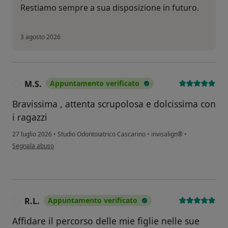
Restiamo sempre a sua disposizione in futuro.
3 agosto 2026
M.S.
Appuntamento verificato
M
Bravissima , attenta scrupolosa e dolcissima con
i ragazzi
27 luglio 2026
•
Studio Odontoiatrico Cascarino
•
invisalign®
•
secondo l'opinione dell'utente M.S.
Segnala abuso
R.L.
Appuntamento verificato
R
Affidare il percorso delle mie figlie nelle sue