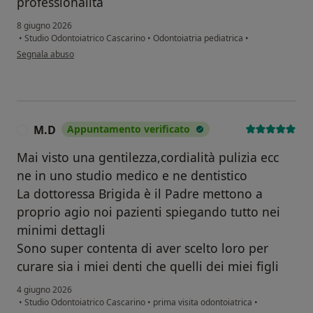
professionalità
8 giugno 2026
•
Studio Odontoiatrico Cascarino
•
Odontoiatria pediatrica
•
secondo l'opinione dell'utente Sonia crovatto
Segnala abuso
M.D
Appuntamento verificato
M
Mai visto una gentilezza,cordialità pulizia ecc
ne in uno studio medico e ne dentistico
La dottoressa Brigida è il Padre mettono a
proprio agio noi pazienti spiegando tutto nei
minimi dettagli
Sono super contenta di aver scelto loro per
curare sia i miei denti che quelli dei miei figli
4 giugno 2026
•
Studio Odontoiatrico Cascarino
•
prima visita odontoiatrica
•