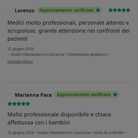
Lorenzo
Appuntamento verificato
L
Medici molto professionali, personale attento e
scrupoloso, grande attenzione nei confronti dei
pazienti
22 giugno 2026
•
Studio Odontoiatrico Cascarino
•
Odontoiatria pediatrica
•
secondo l'opinione dell'utente Lorenzo
Segnala abuso
Marianna Pace
Appuntamento verificato
M
Molto professionale disponibile e chiara
affettuosa con i bambini
22 giugno 2026
•
Studio Odontoiatrico Cascarino
•
Visita di controllo
•
secondo l'opinione dell'utente Marianna Pace