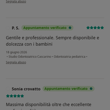
Segnala abuso
P. S.
Appuntamento verificato
P
Gentile e professionale. Sempre disponibile e
dolcezza con i bambini
18 giugno 2026
•
Studio Odontoiatrico Cascarino
•
Odontoiatria pediatrica
•
secondo l'opinione dell'utente P. S.
Segnala abuso
Sonia crovatto
Appuntamento verificato
S
Massima disponibilità oltre che eccellente