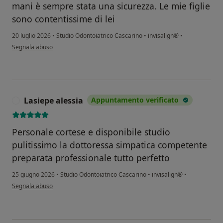
mani è sempre stata una sicurezza. Le mie figlie
sono contentissime di lei
20 luglio 2026
•
Studio Odontoiatrico Cascarino
•
invisalign®
•
secondo l'opinione dell'utente R.L.
Segnala abuso
Lasiepe alessia
Appuntamento verificato
L
Personale cortese e disponibile studio
pulitissimo la dottoressa simpatica competente
preparata professionale tutto perfetto
25 giugno 2026
•
Studio Odontoiatrico Cascarino
•
invisalign®
•
secondo l'opinione dell'utente Lasiepe alessia
Segnala abuso