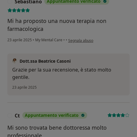
Sebastiano
Appuntamento verificato
S
Mi ha proposto una nuova terapia non
farmacologica
secondo l'opinione dell'utente Sebastian
23 aprile 2025
•
My Mental Care
•
•
Segnala abuso
Dott.ssa Beatrice Casoni
Grazie per la sua recensione, è stato molto
gentile.
23 aprile 2025
Ct
Appuntamento verificato
C
Mi sono trovata bene dottoressa molto
professionale