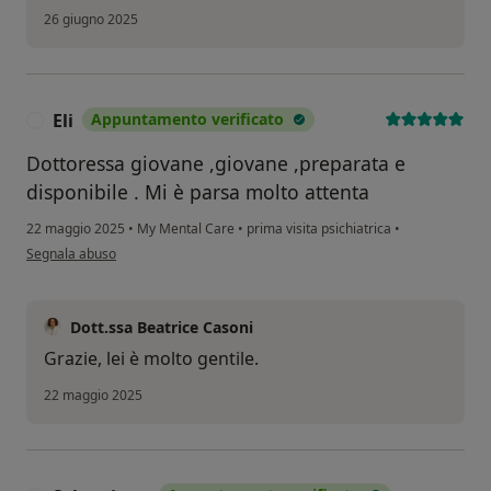
26 giugno 2025
Eli
Appuntamento verificato
E
Dottoressa giovane ,giovane ,preparata e
disponibile . Mi è parsa molto attenta
22 maggio 2025
•
My Mental Care
•
prima visita psichiatrica
•
secondo l'opinione dell'utente Eli
Segnala abuso
Dott.ssa Beatrice Casoni
Grazie, lei è molto gentile.
22 maggio 2025