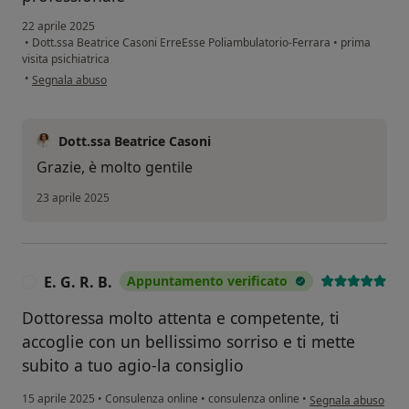
22 aprile 2025
•
Dott.ssa Beatrice Casoni ErreEsse Poliambulatorio-Ferrara
•
prima
visita psichiatrica
secondo l'opinione dell'utente Ct
•
Segnala abuso
Dott.ssa Beatrice Casoni
Grazie, è molto gentile
23 aprile 2025
E. G. R. B.
Appuntamento verificato
E
Dottoressa molto attenta e competente, ti
accoglie con un bellissimo sorriso e ti mette
subito a tuo agio-la consiglio
secondo l'opinione de
15 aprile 2025
•
Consulenza online
•
consulenza online
•
Segnala abuso