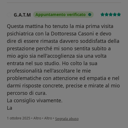
G.A.T.M
Appuntamento verificato
G
Questa mattina ho tenuto la mia prima visita
psichiatrica con la Dottoressa Casoni e devo
dire di essere rimasta davvero soddisfatta della
prestazione perché mi sono sentita subito a
mio agio sia nell'accoglienza sia una volta
entrata nel suo studio. Ho colto la sua
professionalità nell'ascoltare le mie
problematiche con attenzione ed empatia e nel
darmi risposte concrete, precise e mirate al mio
percorso di cura.
La consiglio vivamente.
La
secondo l'opinione dell'utente G.A.T.M
1 ottobre 2025
•
Altro
•
Altro
•
Segnala abuso