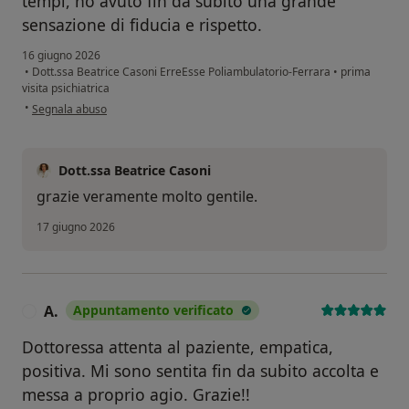
tempi, ho avuto fin da subito una grande
sensazione di fiducia e rispetto.
16 giugno 2026
•
Dott.ssa Beatrice Casoni ErreEsse Poliambulatorio-Ferrara
•
prima
visita psichiatrica
secondo l'opinione dell'utente A.P.
•
Segnala abuso
Dott.ssa Beatrice Casoni
grazie veramente molto gentile.
17 giugno 2026
A.
Appuntamento verificato
A
Dottoressa attenta al paziente, empatica,
positiva. Mi sono sentita fin da subito accolta e
messa a proprio agio. Grazie!!