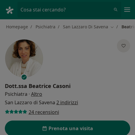
Men
Cosa stai cercando?
Homepage
Psichiatra
San Lazzaro Di Savena
Beatri
Cambia citt
Dott.ssa
Beatrice Casoni
sulle specializzazioni
Psichiatra
·
Altro
San Lazzaro di Savena
2 indirizzi
24 recensioni
Prenota una visita