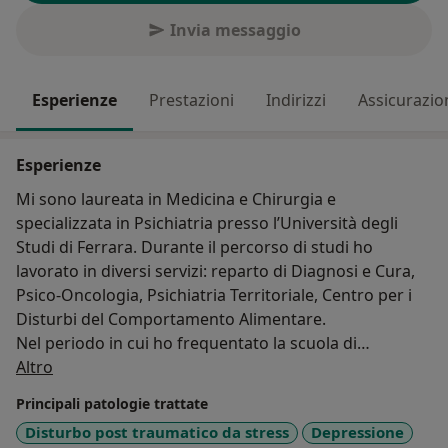
Invia messaggio
Esperienze
Prestazioni
Indirizzi
Assicurazio
Esperienze
Mi sono laureata in Medicina e Chirurgia e
specializzata in Psichiatria presso l’Università degli
Studi di Ferrara. Durante il percorso di studi ho
lavorato in diversi servizi: reparto di Diagnosi e Cura,
Psico-Oncologia, Psichiatria Territoriale, Centro per i
Disturbi del Comportamento Alimentare.
Nel periodo in cui ho frequentato la scuola di
Su di me
specializzazione ho collaborato ad alcuni progetti di
Altro
ricerca e alla stesura di articoli scientifici oltre ad
Principali patologie trattate
approfondire le mie conoscenze e competenze in
Disturbo post traumatico da stress
Depressione
psicoterapia.