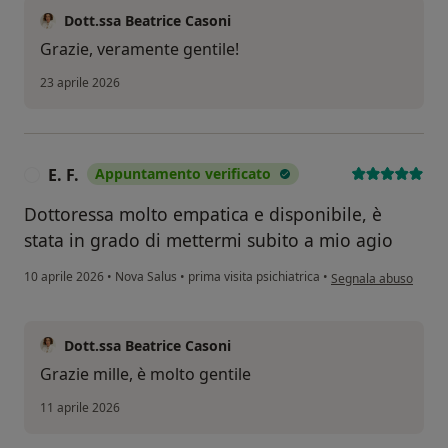
Dott.ssa Beatrice Casoni
Grazie, veramente gentile!
23 aprile 2026
E. F.
Appuntamento verificato
E
Dottoressa molto empatica e disponibile, è
stata in grado di mettermi subito a mio agio
secondo l'opinione del
10 aprile 2026
•
Nova Salus
•
prima visita psichiatrica
•
Segnala abuso
Dott.ssa Beatrice Casoni
Grazie mille, è molto gentile
11 aprile 2026