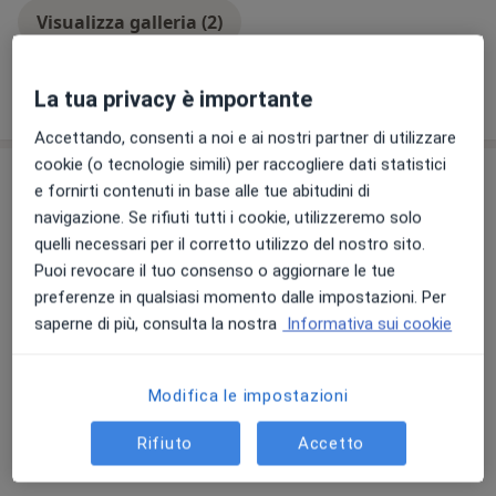
Visualizza galleria (2)
Mostra dettagli
La tua privacy è importante
sull'esperienza
Accettando, consenti a noi e ai nostri partner di utilizzare
cookie (o tecnologie simili) per raccogliere dati statistici
Prestazioni e prezzi
e fornirti contenuti in base alle tue abitudini di
navigazione. Se rifiuti tutti i cookie, utilizzeremo solo
Prima visita psichiatrica
Prenota una visita
quelli necessari per il corretto utilizzo del nostro sito.
110 €
Dettagli
Puoi revocare il tuo consenso o aggiornare le tue
preferenze in qualsiasi momento dalle impostazioni. Per
Psicoterapia
saperne di più, consulta la nostra
Informativa sui cookie
Prenota una visita
80 €
Dettagli
Modifica le impostazioni
Consulenza online
Prenota una visita
110 €
Dettagli
Rifiuto
Accetto