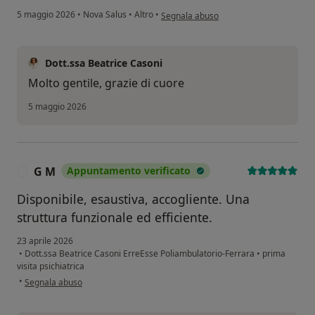
secondo l'opinione dell'utente A.
5 maggio 2026
•
Nova Salus
•
Altro
•
Segnala abuso
Dott.ssa Beatrice Casoni
Molto gentile, grazie di cuore
5 maggio 2026
G M
Appuntamento verificato
G
Disponibile, esaustiva, accogliente. Una
struttura funzionale ed efficiente.
23 aprile 2026
•
Dott.ssa Beatrice Casoni ErreEsse Poliambulatorio-Ferrara
•
prima
visita psichiatrica
secondo l'opinione dell'utente G M
•
Segnala abuso