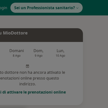
ogin
Sei un Professionista sanitario?
u MioDottore
Domani
Dom,
Lun,
Mar,
Mer
8 Ago
9 Ago
10 Ago
11 Ago
12 Ag
o dottore non ha ancora attivato le
enotazioni online presso questo
indirizzo.
i di attivare le prenotazioni online