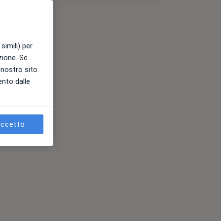
simili) per
azione. Se
l nostro sito.
ento dalle
ccetto