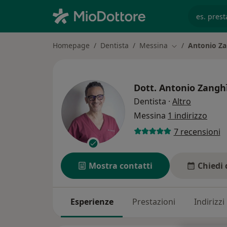
es. prest
Homepage
Dentista
Messina
Antonio Za
Cambia città
Dott.
Antonio Zangh
sulle spec
Dentista
·
Altro
Messina
1 indirizzo
7 recensioni
Mostra contatti
Chiedi 
Esperienze
Prestazioni
Indirizzi