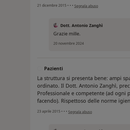
secondo l'opinione dell'utente Pazi
21 dicembre 2015
•
•
•
Segnala abuso
Dott. Antonio Zanghì
Grazie mille.
20 novembre 2024
Pazienti
P
La struttura si presenta bene: ampi s
ordinato. Il Dott. Antonio Zanghì, preci
Professionale e competente (ad ogni 
facendo). Rispettoso delle norme igien
secondo l'opinione dell'utente Pazienti
23 aprile 2015
•
•
•
Segnala abuso