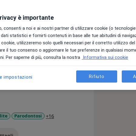
privacy è importante
ina dal 1998, e si occupa della
e della bocca.
 consenti a noi e ai nostri partner di utilizzare cookie (o tecnologie 
dati statistici e fornirti contenuti in base alle tue abitudini di navig
 orale e implantologia.
i i cookie, utilizzeremo solo quelli necessari per il corretto utilizzo de
re il tuo consenso o aggiornare le tue preferenze in qualsiasi mom
rodontale
i. Per saperne di più, consulta la nostra
Informativa sui cookie
Rifiuto
A
le impostazioni
a11y_sr_more_diseases
lite
Parodontosi
+16
ttagli