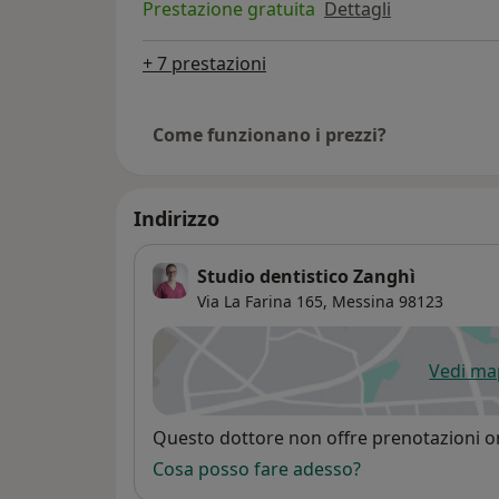
Prestazione gratuita
Dettagli
+ 7 prestazioni
Come funzionano i prezzi?
Indirizzo
Studio dentistico Zanghì
Via La Farina 165,
Messina
98123
Vedi m
si
Disponibilità
Questo dottore non offre prenotazioni on
Cosa posso fare adesso?