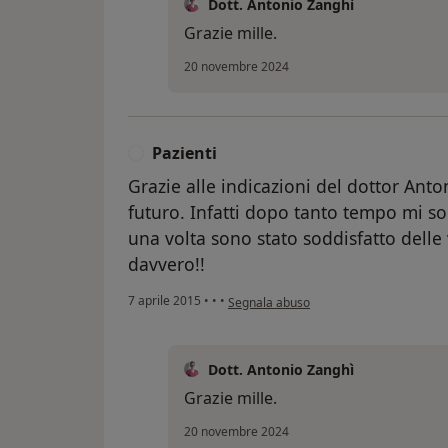
Dott. Antonio Zanghì
Grazie mille.
20 novembre 2024
Pazienti
P
Grazie alle indicazioni del dottor Ant
futuro. Infatti dopo tanto tempo mi s
una volta sono stato soddisfatto delle v
davvero!!
secondo l'opinione dell'utente Pazienti
7 aprile 2015
•
•
•
Segnala abuso
Dott. Antonio Zanghì
Grazie mille.
20 novembre 2024