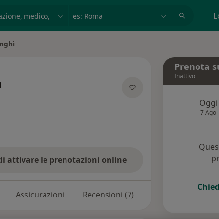
azione, medico, struttura
es: Roma
L
nghì
Prenota s
Inattivo
ì
ializzazioni
Oggi
7 Ago
Quest
pr
di attivare le prenotazioni online
Chied
Assicurazioni
Recensioni (7)