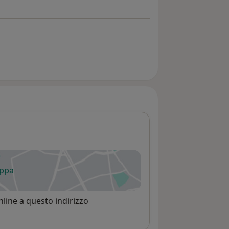
appa
 apre in una nuova scheda
line a questo indirizzo