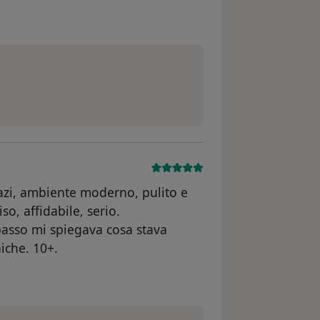
enti
pazi, ambiente moderno, pulito e
so, affidabile, serio.
passo mi spiegava cosa stava
iche. 10+.