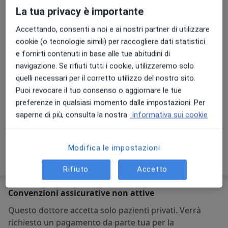
Ambulatorio medico Nest
La tua privacy è importante
Via Cesare Battisti 20/2,
San Colombano al Lambro
20078
Accettando, consenti a noi e ai nostri partner di utilizzare
cookie (o tecnologie simili) per raccogliere dati statistici
e fornirti contenuti in base alle tue abitudini di
Vedi mappa
si apre in una nuova scheda
navigazione. Se rifiuti tutti i cookie, utilizzeremo solo
quelli necessari per il corretto utilizzo del nostro sito.
Disponibilità
Questo dottore non offre prenotazioni online a
Puoi revocare il tuo consenso o aggiornare le tue
questo indirizzo
preferenze in qualsiasi momento dalle impostazioni. Per
saperne di più, consulta la nostra
Informativa sui cookie
Cosa posso fare adesso?
Modifica le impostazioni
Mostra dettagli
sull'indirizzo
Rifiuto
Accetto
Convenzioni assicurative non attive
Questo dottore accetta solo pazienti privati. Verrà
richiesto un pagamento da parte tua per la