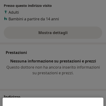
Presso questo indirizzo visito
Adulti
Bambini a partire da 14 anni
Mostra dettagli
sull'esperienza
Prestazioni
Nessuna informazione su prestazioni e prezzi
Questo dottore non ha ancora inserito informazioni
su prestazioni e prezzi.
Indirizzo