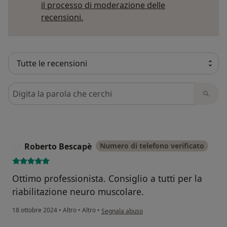
il processo di moderazione delle
Per saperne di più sulle opinioni
recensioni.
Cerca nelle recensioni
Roberto Bescapè
Numero di telefono verificato
R
Ottimo professionista. Consiglio a tutti per la
riabilitazione neuro muscolare.
secondo l'opinione dell'utente Roberto Besc
18 ottobre 2024
•
Altro
•
Altro
•
Segnala abuso