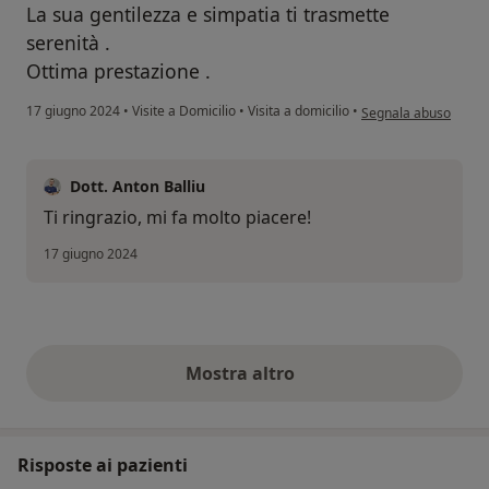
La sua gentilezza e simpatia ti trasmette
serenità .
Ottima prestazione .
secondo l'opinione de
17 giugno 2024
•
Visite a Domicilio
•
Visita a domicilio
•
Segnala abuso
Dott. Anton Balliu
Ti ringrazio, mi fa molto piacere!
17 giugno 2024
Mostra altro
opinioni di cui sopra
Risposte ai pazienti