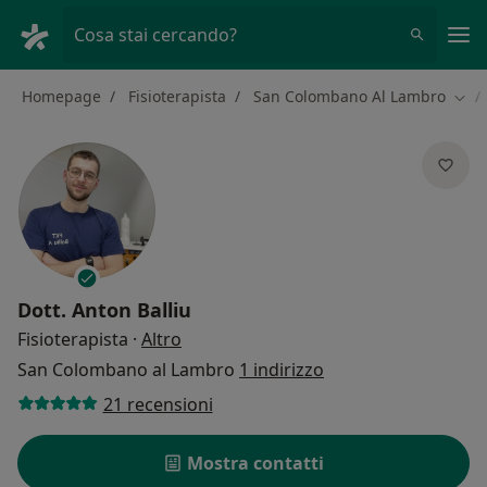
Men
Cosa stai cercando?
Homepage
Fisioterapista
San Colombano Al Lambro
Camb
Dott.
Anton Balliu
sulle specializzazioni
Fisioterapista
·
Altro
San Colombano al Lambro
1 indirizzo
21 recensioni
Mostra contatti