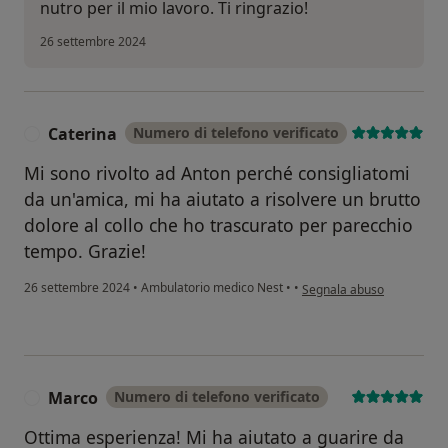
nutro per il mio lavoro. Ti ringrazio!
26 settembre 2024
Caterina
Numero di telefono verificato
C
Mi sono rivolto ad Anton perché consigliatomi
da un'amica, mi ha aiutato a risolvere un brutto
dolore al collo che ho trascurato per parecchio
tempo. Grazie!
secondo l'opinione dell'ut
26 settembre 2024
•
Ambulatorio medico Nest
•
•
Segnala abuso
Marco
Numero di telefono verificato
M
Ottima esperienza! Mi ha aiutato a guarire da