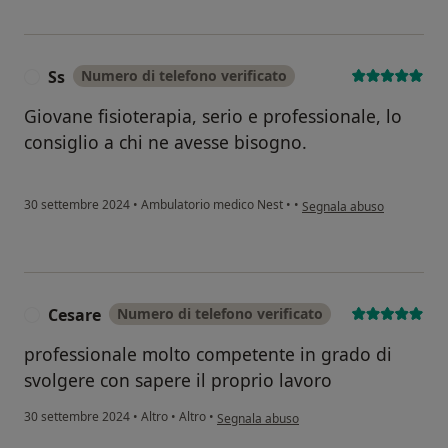
Ss
Numero di telefono verificato
S
Giovane fisioterapia, serio e professionale, lo
consiglio a chi ne avesse bisogno.
secondo l'opinione dell'ut
30 settembre 2024
•
Ambulatorio medico Nest
•
•
Segnala abuso
Cesare
Numero di telefono verificato
C
professionale molto competente in grado di
svolgere con sapere il proprio lavoro
secondo l'opinione dell'utente Cesare
30 settembre 2024
•
Altro
•
Altro
•
Segnala abuso