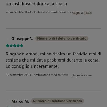
un fastidioso dolore alla spalla
secondo l'opinione dell'u
26 settembre 2024
•
Ambulatorio medico Nest
•
•
Segnala abuso
Giuseppe V.
Numero di telefono verificato
G
Ringrazio Anton, mi ha risolto un fastidio mal di
schiena che mi dava problemi durante la corsa.
Lo consiglio sinceramente!
secondo l'opinione dell'ut
26 settembre 2024
•
Ambulatorio medico Nest
•
•
Segnala abuso
Marco M.
Numero di telefono verificato
M