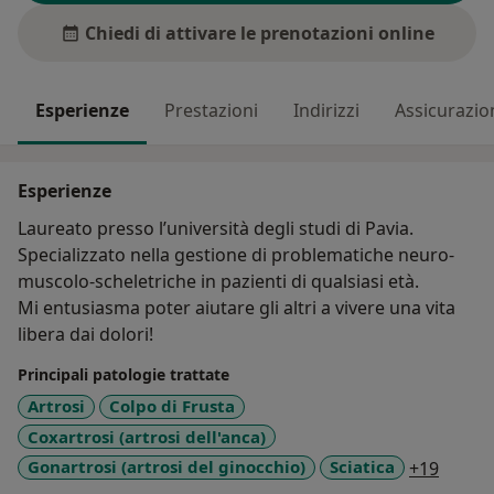
Chiedi di attivare le prenotazioni online
Esperienze
Prestazioni
Indirizzi
Assicurazio
Esperienze
Laureato presso l’università degli studi di Pavia.
Specializzato nella gestione di problematiche neuro-
muscolo-scheletriche in pazienti di qualsiasi età.
Mi entusiasma poter aiutare gli altri a vivere una vita
libera dai dolori!
Principali patologie trattate
Artrosi
Colpo di Frusta
Coxartrosi (artrosi dell'anca)
a11y_s
Gonartrosi (artrosi del ginocchio)
Sciatica
+19