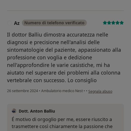
Az
Numero di telefono verificato
A
Il dottor Balliu dimostra accuratezza nelle
diagnosi e precisione nell'analisi delle
sintomatologie del paziente, appassionato alla
professione con voglia e dedizione
nell'approfondire le varie casistiche, mi ha
aiutato nel superare dei problemi alla colonna
vertebrale con successo. Lo consiglio
secondo l'opinione dell'ut
26 settembre 2024
•
Ambulatorio medico Nest
•
•
Segnala abuso
Dott. Anton Balliu
É motivo di orgoglio per me, essere riuscito a
trasmettere così chiaramente la passione che