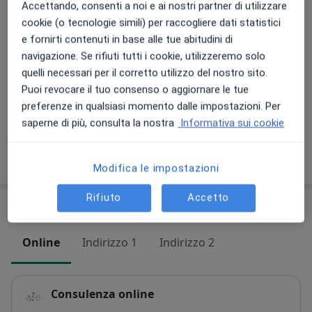
Su di me
Altro
Accettando, consenti a noi e ai nostri partner di utilizzare
cookie (o tecnologie simili) per raccogliere dati statistici
Aree di competenza principali:
e fornirti contenuti in base alle tue abitudini di
Ginecologia e ostetricia
navigazione. Se rifiuti tutti i cookie, utilizzeremo solo
quelli necessari per il corretto utilizzo del nostro sito.
Presso questo indirizzo visito
Puoi revocare il tuo consenso o aggiornare le tue
Adulti (Solo in alcuni indirizzi)
preferenze in qualsiasi momento dalle impostazioni. Per
Bambini a partire da 12 anni (Solo in alcuni indirizzi)
saperne di più, consulta la nostra
Informativa sui cookie
Mostra dettagli
sull'esperienza
Modifica le impostazioni
Rifiuto
Accetto
Indirizzi (3)
Online
Indirizzo 1
Indirizzo 2
Consulenza online