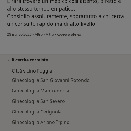
È rara trovare un medico così attento, diretto e
allo stesso tempo empatico.
Consiglio assolutamente, soprattutto a chi cerca
un consulto rapido ma di alto livello.
secondo l'opinione dell'utente Benedetta
28 marzo 2026
•
Altro
•
Altro
•
Segnala abuso
Ricerche correlate
Città vicino Foggia
Ginecologi a San Giovanni Rotondo
Ginecologi a Manfredonia
Ginecologi a San Severo
Ginecologi a Cerignola
Ginecologi a Ariano Irpino