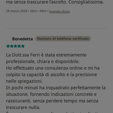
ma senza trascurare l’ascolto. Consigliatissima.
secondo l'opinione dell'utente Eleonora
28 marzo 2026
•
Altro
•
Altro
•
Segnala abuso
Benedetta
Numero di telefono verificato
B
La Dott.ssa Ferri è stata estremamente
professionale, chiara e disponibile.
Ho effettuato una consulenza online e mi ha
colpito la capacità di ascolto e la precisione
nelle spiegazioni.
In pochi minuti ha inquadrato perfettamente la
situazione, fornendo indicazioni concrete e
rassicuranti, senza perdere tempo ma senza
trascurare nulla.