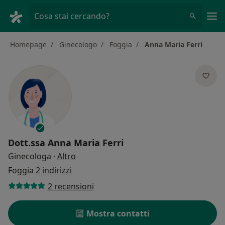
Men
Cosa stai cercando?
Homepage
Ginecologo
Foggia
Anna Maria Ferri
Dott.ssa
Anna Maria Ferri
sulle specializzazioni
Ginecologa
·
Altro
Foggia
2 indirizzi
2 recensioni
Mostra contatti