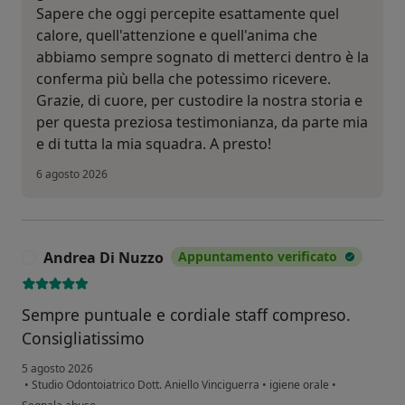
Sapere che oggi percepite esattamente quel
calore, quell'attenzione e quell'anima che
abbiamo sempre sognato di metterci dentro è la
conferma più bella che potessimo ricevere.
Grazie, di cuore, per custodire la nostra storia e
per questa preziosa testimonianza, da parte mia
e di tutta la mia squadra. A presto!
6 agosto 2026
Andrea Di Nuzzo
Appuntamento verificato
A
Sempre puntuale e cordiale staff compreso.
Consigliatissimo
5 agosto 2026
•
Studio Odontoiatrico Dott. Aniello Vinciguerra
•
igiene orale
•
secondo l'opinione dell'utente Andrea Di Nuzzo