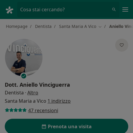
Men
Cosa stai cercando?
Homepage
Dentista
Santa Maria A Vico
Aniello Vin
Cambia città
Dott.
Aniello Vinciguerra
sulle specializzazioni
Dentista
·
Altro
Santa Maria a Vico
1 indirizzo
47 recensioni
Prenota una visita