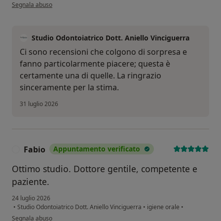
secondo l'opinione dell'utente Giuseppe F.
Segnala abuso
Studio Odontoiatrico Dott. Aniello Vinciguerra
Ci sono recensioni che colgono di sorpresa e
fanno particolarmente piacere; questa è
certamente una di quelle. La ringrazio
sinceramente per la stima.
31 luglio 2026
Fabio
Appuntamento verificato
F
Ottimo studio. Dottore gentile, competente e
paziente.
24 luglio 2026
•
Studio Odontoiatrico Dott. Aniello Vinciguerra
•
igiene orale
•
secondo l'opinione dell'utente Fabio
Segnala abuso