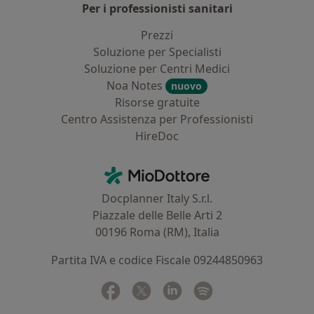
Per i professionisti sanitari
Prezzi
Soluzione per Specialisti
Soluzione per Centri Medici
Noa Notes
nuovo
Risorse gratuite
Centro Assistenza per Professionisti
HireDoc
Contatti
MioDottore - Homepage
Docplanner Italy S.r.l.
Piazzale delle Belle Arti 2
00196 Roma (RM), Italia
Partita IVA e codice Fiscale 09244850963
Facebook
si apre in una nuova scheda
Twitter
si apre in una nuova scheda
Linkedin
si apre in una nuova sc
Spotify
si apre in una nuo