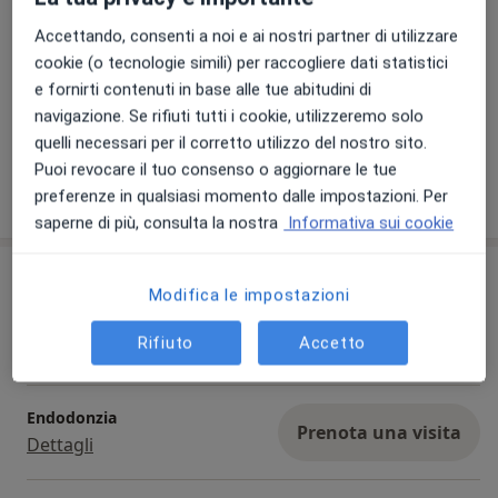
Accettando, consenti a noi e ai nostri partner di utilizzare
cookie (o tecnologie simili) per raccogliere dati statistici
e fornirti contenuti in base alle tue abitudini di
navigazione. Se rifiuti tutti i cookie, utilizzeremo solo
Visualizza galleria (6)
quelli necessari per il corretto utilizzo del nostro sito.
Puoi revocare il tuo consenso o aggiornare le tue
Mostra dettagli
preferenze in qualsiasi momento dalle impostazioni. Per
sull'esperienza
saperne di più, consulta la nostra
Informativa sui cookie
Prestazioni e prezzi
Modifica le impostazioni
Prima visita odontoiatrica
Prenota una visita
Rifiuto
Accetto
Dettagli
Endodonzia
Prenota una visita
Dettagli