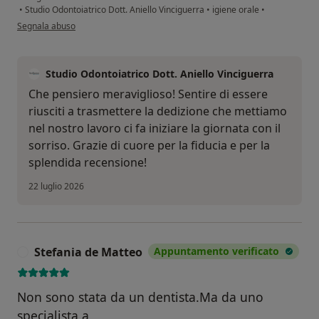
•
Studio Odontoiatrico Dott. Aniello Vinciguerra
•
igiene orale
•
secondo l'opinione dell'utente T.m.
Segnala abuso
Studio Odontoiatrico Dott. Aniello Vinciguerra
​Che pensiero meraviglioso! Sentire di essere
riusciti a trasmettere la dedizione che mettiamo
nel nostro lavoro ci fa iniziare la giornata con il
sorriso. Grazie di cuore per la fiducia e per la
splendida recensione!
22 luglio 2026
Stefania de Matteo
Appuntamento verificato
S
Non sono stata da un dentista.Ma da uno
specialista a