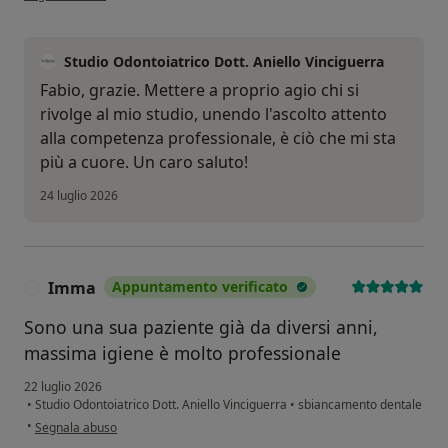
Studio Odontoiatrico Dott. Aniello Vinciguerra
Fabio, grazie. Mettere a proprio agio chi si
rivolge al mio studio, unendo l'ascolto attento
alla competenza professionale, è ciò che mi sta
più a cuore. Un caro saluto!
24 luglio 2026
Imma
Appuntamento verificato
I
Sono una sua paziente già da diversi anni,
massima igiene è molto professionale
22 luglio 2026
•
Studio Odontoiatrico Dott. Aniello Vinciguerra
•
sbiancamento dentale
secondo l'opinione dell'utente Imma
•
Segnala abuso