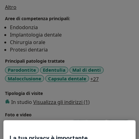
Su di me
Altro
Aree di competenza principali:
Endodonzia
Implantologia dentale
Chirurgia orale
Protesi dentaria
Principali patologie trattate
Parodontite
Edentulia
Mal di denti
a11y_sr_more_di
Malocclusione
Capsula dentale
+27
Tipologia di visite
In studio
Visualizza gli indirizzi (1)
Foto e video
La tua privacy è importante