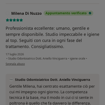
Milena Di Nuzzo
Appuntamento verificato
M
Professionista eccellente: umano, gentile e
sempre disponibile. Studio impeccabile e igiene
al top. Seguiti con cura in ogni fase del
trattamento. Consigliatissimo.
17 luglio 2026
•
Studio Odontoiatrico Dott. Aniello Vinciguerra
•
igiene orale
•
secondo l'opinione dell'utente Milena Di Nuzzo
Segnala abuso
Studio Odontoiatrico Dott. Aniello Vinciguerra
Gentile Milena, hai centrato esattamente ciò per
cui mi impegno ogni giorno. La competenza
tecnica è la base, ma il modo in cui ci si sente in
poltrona è quello che fa davvero la differenza.