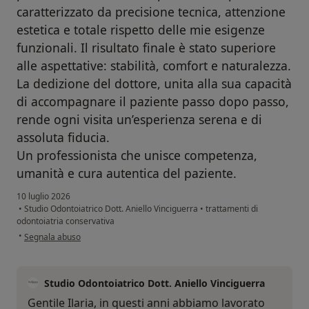
caratterizzato da precisione tecnica, attenzione
estetica e totale rispetto delle mie esigenze
funzionali. Il risultato finale è stato superiore
alle aspettative: stabilità, comfort e naturalezza.
La dedizione del dottore, unita alla sua capacità
di accompagnare il paziente passo dopo passo,
rende ogni visita un’esperienza serena e di
assoluta fiducia.
Un professionista che unisce competenza,
umanità e cura autentica del paziente.
10 luglio 2026
•
Studio Odontoiatrico Dott. Aniello Vinciguerra
•
trattamenti di
odontoiatria conservativa
secondo l'opinione dell'utente Ilaria R.
•
Segnala abuso
Studio Odontoiatrico Dott. Aniello Vinciguerra
Gentile Ilaria, in questi anni abbiamo lavorato