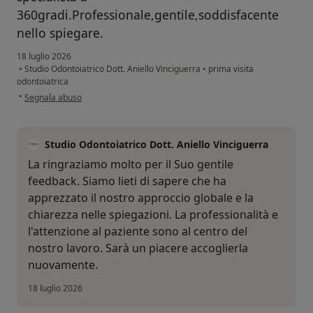
360gradi.Professionale,gentile,soddisfacente
nello spiegare.
18 luglio 2026
•
Studio Odontoiatrico Dott. Aniello Vinciguerra
•
prima visita
odontoiatrica
secondo l'opinione dell'utente Stefania de Matteo
•
Segnala abuso
Studio Odontoiatrico Dott. Aniello Vinciguerra
​La ringraziamo molto per il Suo gentile
feedback. Siamo lieti di sapere che ha
apprezzato il nostro approccio globale e la
chiarezza nelle spiegazioni. La professionalità e
l'attenzione al paziente sono al centro del
nostro lavoro. Sarà un piacere accoglierla
nuovamente.
18 luglio 2026