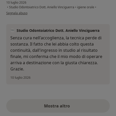
10 luglio 2026
•
Studio Odontoiatrico Dott. Aniello Vinciguerra
•
igiene orale
•
secondo l'opinione dell'utente Domenico P.
Segnala abuso
Studio Odontoiatrico Dott. Aniello Vinciguerra
Senza cura nell'accoglienza, la tecnica perde di
sostanza. Il fatto che lei abbia colto questa
continuità, dall'ingresso in studio al risultato
finale, mi conferma che il mio modo di operare
arriva a destinazione con la giusta chiarezza.
Grazie.
10 luglio 2026
Mostra altro
opinioni di cui sopra