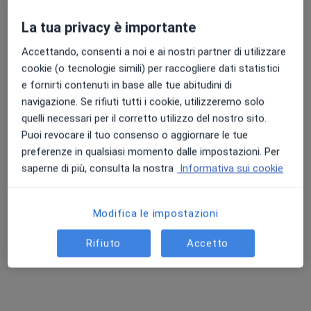
La tua privacy è importante
Prof. Guglielmo Perilli
Accettando, consenti a noi e ai nostri partner di utilizzare
·
Altro
Angiologo, Chirurgo vascolare
cookie (o tecnologie simili) per raccogliere dati statistici
51 recensioni
e fornirti contenuti in base alle tue abitudini di
Via Baccarini 54, Roma
•
Mappa
navigazione. Se rifiuti tutti i cookie, utilizzeremo solo
Clinica Madonna Della Fiducia
quelli necessari per il corretto utilizzo del nostro sito.
Puoi revocare il tuo consenso o aggiornare le tue
Scleroterapia
da 200 €
preferenze in qualsiasi momento dalle impostazioni. Per
Questo dottore non ha ancora attivato le prenotazioni online presso questo indirizzo.
saperne di più, consulta la nostra
Informativa sui cookie
Chiedi di attivare le prenotazioni online
Modifica le impostazioni
Rifiuto
Accetto