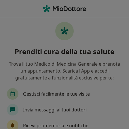
Men
Angiologo • Roma, RM
Filters
Assicurazione:
Casagit
Angiologi a Roma con Casagit
Prenditi cura della tua salute
In che modo ordiniamo i risultati
Trova il tuo Medico di Medicina Generale e prenota
un appuntamento. Scarica l'App e accedi
Tariffa per prestazioni private. L’importo può variare
gratuitamente a funzionalità esclusive per te:
in base alla copertura assicurativa.
Gestisci facilmente le tue visite
Invia messaggi ai tuoi dottori
Ricevi promemoria e notifiche