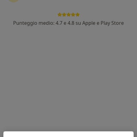
Dr. Giorgio Loreni
Punteggio medio: 4.7 e 4.8 su Apple e Play Store
·
Altro
Angiologo, Radiologo, Radiologo diagnostico
41 recensioni
Via Monte delle Gioie 5, Roma
•
Mappa
Casa di Cura "Villa Mafalda" S.p.a.
Colordoppler
da 120 €
Questo dottore non ha ancora attivato le prenotazioni online presso questo indirizzo.
Chiedi di attivare le prenotazioni online