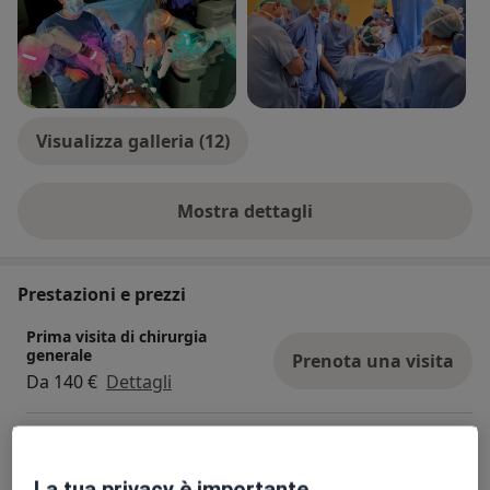
Visualizza galleria (12)
Mostra dettagli
sull'esperienza
Prestazioni e prezzi
Prima visita di chirurgia
generale
Prenota una visita
Da 140 €
Dettagli
Ecografia
Prenota una visita
Dettagli
La tua privacy è importante