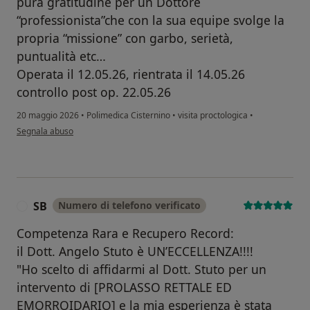
pura gratitudine per un Dottore
“professionista”che con la sua equipe svolge la
propria “missione” con garbo, serietà,
puntualità etc…
Operata il 12.05.26, rientrata il 14.05.26
controllo post op. 22.05.26
20 maggio 2026
•
Polimedica Cisternino
•
visita proctologica
•
secondo l'opinione dell'utente ADP
Segnala abuso
SB
Numero di telefono verificato
S
Competenza Rara e Recupero Record:
il Dott. Angelo Stuto è UN’ECCELLENZA!!!!
"Ho scelto di affidarmi al Dott. Stuto per un
intervento di [PROLASSO RETTALE ED
EMORROIDARIO] e la mia esperienza è stata