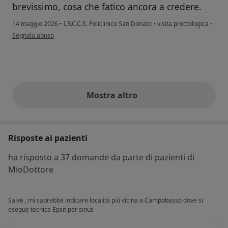
brevissimo, cosa che fatico ancora a credere.
14 maggio 2026
•
I.R.C.C.S. Policlinico San Donato
•
visita proctologica
•
secondo l'opinione dell'utente SB
Segnala abuso
Mostra altro
opinioni di cui sopra
Risposte ai pazienti
ha risposto a 37 domande da parte di pazienti di
MioDottore
Salve , mi saprebbe indicare località più vicina a Campobasso dove si
esegue tecnica Epsit per sinus