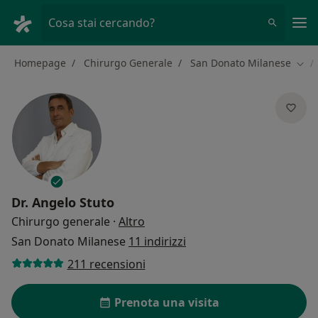
Men
Cosa stai cercando?
Homepage
Chirurgo Generale
San Donato Milanese
Camb
Dr.
Angelo Stuto
sulle specializzazioni
Chirurgo generale
·
Altro
San Donato Milanese
11 indirizzi
211 recensioni
Prenota una visita