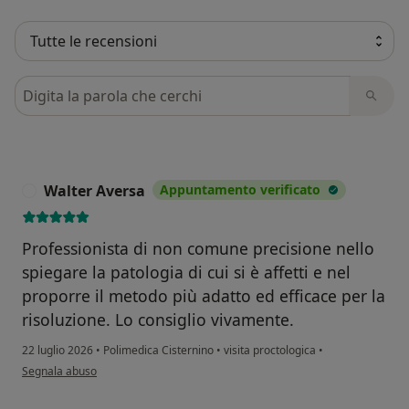
Cerca nelle recensioni
Walter Aversa
Appuntamento verificato
W
Professionista di non comune precisione nello
spiegare la patologia di cui si è affetti e nel
proporre il metodo più adatto ed efficace per la
risoluzione. Lo consiglio vivamente.
22 luglio 2026
•
Polimedica Cisternino
•
visita proctologica
•
secondo l'opinione dell'utente Walter Aversa
Segnala abuso