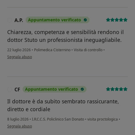
A.P.
Appuntamento verificato
A
Chiarezza, competenza e sensibilità rendono il
dottor Stuto un professionista ineguagliabile.
22 luglio 2026
•
Polimedica Cisternino
•
Visita di controllo
•
secondo l'opinione dell'utente A.P.
Segnala abuso
CF
Appuntamento verificato
C
Il dottore è da subito sembrato rassicurante,
diretto e cordiale
8 luglio 2026
•
I.R.C.C.S. Policlinico San Donato
•
visita proctologica
•
secondo l'opinione dell'utente CF
Segnala abuso