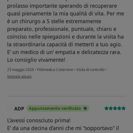
prolasso importante sperando di recuperare
quasi pienamente la mia qualità di vita. Per me
è un chirurgo a 5 stelle estremamente
preparato, professionale, puntuale, chiaro e
coinciso nelle spiegazioni e durante la visita ha
la straordinaria capacità di metterti a tuo agio.
E’ un medico di un’ empatia e delicatezza rara.
Lo consiglio vivamente!
23 maggio 2026
•
Polimedica Cisternino
•
Visita di controllo
•
secondo l'opinione dell'utente Ada Semeraro
Segnala abuso
ADP
Appuntamento verificato
A
L’avessi conosciuto prima!
E’ da una decina d’anni che mi “sopportavo” il