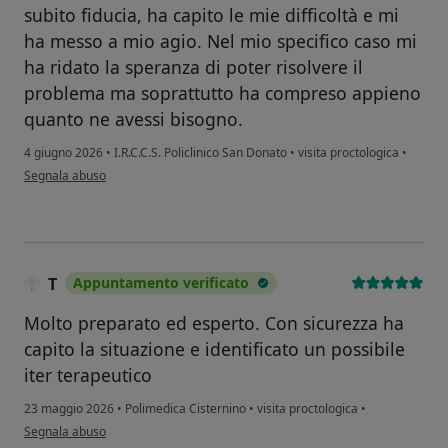
subito fiducia, ha capito le mie difficoltà e mi
ha messo a mio agio. Nel mio specifico caso mi
ha ridato la speranza di poter risolvere il
problema ma soprattutto ha compreso appieno
quanto ne avessi bisogno.
4 giugno 2026
•
I.R.C.C.S. Policlinico San Donato
•
visita proctologica
•
secondo l'opinione dell'utente Marinella Cosenza
Segnala abuso
T
Appuntamento verificato
Molto preparato ed esperto. Con sicurezza ha
capito la situazione e identificato un possibile
iter terapeutico
23 maggio 2026
•
Polimedica Cisternino
•
visita proctologica
•
secondo l'opinione dell'utente T
Segnala abuso