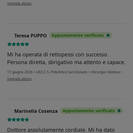
secondo l'opinione dell'utente L.p.
Segnala abuso
Teresa PUPPO
Appuntamento verificato
T
Mi ha operata di rettopessi con successo.
Persona diretta, sbrigativo ma attento e capace.
17 giugno 2026
•
I.R.C.C.S. Policlinico San Donato
•
chirurgia robotica
•
secondo l'opinione dell'utente Teresa PUPPO
Segnala abuso
Marinella Cosenza
Appuntamento verificato
M
Dottore assolutamente cordiale. Mi ha dato