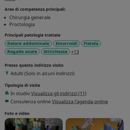
Chirurgia ColoProctologica e PAvimento del Gruppo
Aree di competenza principali:
Policlinico di Abano Terme dal Maggio 2016 ad Aprile
Chirurgia generale
2019.
Proctologia
Attualmente sono Responsabile dell'U.O. di Chirurgia
ColoProctologica e Pavimento Pelvico del IRCCS
Principali patologie trattate
Policlinico San Donato - MILANO. Eseguo Chirurgia
Dolore addominale
Emorroidi
Fistola
Robotica del pavimento pelvico , Videolaparoscopica e
a11y_sr_more_diseases
Ragade anale
Stitichezza
+13
mininvasiva ano-rettale (Emorroidi, Fistole, Ragadi).
Collaboro ormai da quasi 5 anni con la Polimedica di
Presso questo indirizzo visito
Cisternino.
Adulti (Solo in alcuni indirizzi)
Tipologia di visite
In studio
Visualizza gli indirizzi (11)
Consulenza online
Visualizza l'agenda online
Foto e video