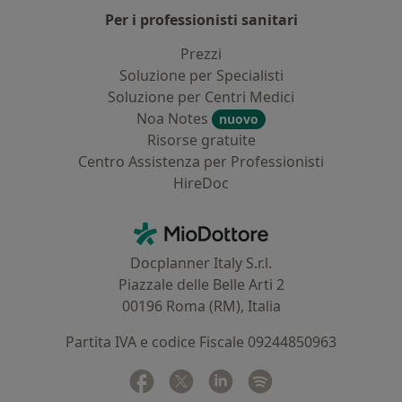
Per i professionisti sanitari
Prezzi
Soluzione per Specialisti
Soluzione per Centri Medici
Noa Notes
nuovo
Risorse gratuite
Centro Assistenza per Professionisti
HireDoc
Contatti
MioDottore - Homepage
Docplanner Italy S.r.l.
Piazzale delle Belle Arti 2
00196 Roma (RM), Italia
Partita IVA e codice Fiscale 09244850963
Facebook
si apre in una nuova scheda
Twitter
si apre in una nuova scheda
Linkedin
si apre in una nuova sc
Spotify
si apre in una nuo