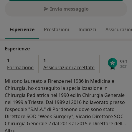
Invia messaggio
Esperienze
Prestazioni
Indirizzi
Assicurazio
Esperienze
1
1
Formazione
Assicurazioni accettate
Mi sono laureato a Firenze nel 1986 in Medicina e
Chirurgia, ho conseguito la specializzazione in
Chirurgia Pediatrica nel 1990 ed in Chirurgia Generale
nel 1999 a Trieste. Dal 1989 al 2016 ho lavorato presso
l'ospedale "S.M.A." di Pordenone dove sono stato
Direttore SOD "Week Surgery", Vicario Direttore SOC
Chirurgia Generale 2 dal 2013 al 2015 e Direttore della
Su di me
stessa SOC dal 2015 al 2016. Sono stato Resp di
Altro