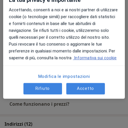
Accettando, consenti a noi e ai nostri partner di utilizzare
Visita proctologica +
anoscopia
cookie (o tecnologie simili) per raccogliere dati statistici
Prenota una visita
Da 160 €
Dettagli
e fornirti contenuti in base alle tue abitudini di
navigazione. Se rifiuti tutti i cookie, utilizzeremo solo
quelli necessari per il corretto utilizzo del nostro sito.
Visita chirurgica
Prenota una visita
Puoi revocare il tuo consenso o aggiornare le tue
Da 140 €
Dettagli
preferenze in qualsiasi momento dalle impostazioni. Per
saperne di più, consulta la nostra
Informativa sui cookie
Videolaparochirurgia
Prenota una visita
Dettagli
Modifica le impostazioni
+ 19 prestazioni
Rifiuto
Accetto
Come funzionano i prezzi?
Indirizzi (12)