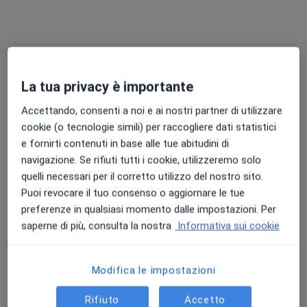
La tua privacy è importante
Accettando, consenti a noi e ai nostri partner di utilizzare
cookie (o tecnologie simili) per raccogliere dati statistici
Dott. Gabriele Costanzo
e fornirti contenuti in base alle tue abitudini di
·
Altro
Andrologo, Endocrinologo, Diabetologo
navigazione. Se rifiuti tutti i cookie, utilizzeremo solo
99 recensioni
quelli necessari per il corretto utilizzo del nostro sito.
Via Francica Nava 54, Siracusa
•
Mappa
Puoi revocare il tuo consenso o aggiornare le tue
Poliambulatorio Ambromia
preferenze in qualsiasi momento dalle impostazioni. Per
Prima visita andrologica
130 €
saperne di più, consulta la nostra
Informativa sui cookie
Questo dottore non ha ancora attivato le prenotazioni online presso questo indirizzo.
Modifica le impostazioni
Chiedi di attivare le prenotazioni online
Rifiuto
Accetto