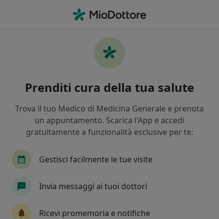
Men
Andrologo • Siracusa, SR
Filters
Assicurazione
Mappa
Andrologi a Siracusa. Prenota online la tua
Prenditi cura della tua salute
visita
In che modo ordiniamo i risultati
Trova il tuo Medico di Medicina Generale e prenota
un appuntamento. Scarica l'App e accedi
gratuitamente a funzionalità esclusive per te:
Gestisci facilmente le tue visite
Invia messaggi ai tuoi dottori
Dott. Mario De Michele
Ricevi promemoria e notifiche
·
Altro
Andrologo, Urologo