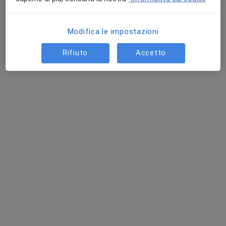
Modifica le impostazioni
Rifiuto
Accetto
Dott. Mario Luciano
·
Altro
Andrologo, Endocrinologo, Diabetologo
191 recensioni
Indirizzo 1
Indirizzo 2
Indirizzo 3
Indirizzo 4
Via Mons. O. Brindisi 4, Vibo Valentia
•
Mappa
Poliambulatorio Specialistico Vibonese Srl
Visita andrologica
100 €
Questo dottore non ha ancora attivato le prenotazioni online presso questo indirizzo.
Chiedi di attivare le prenotazioni online