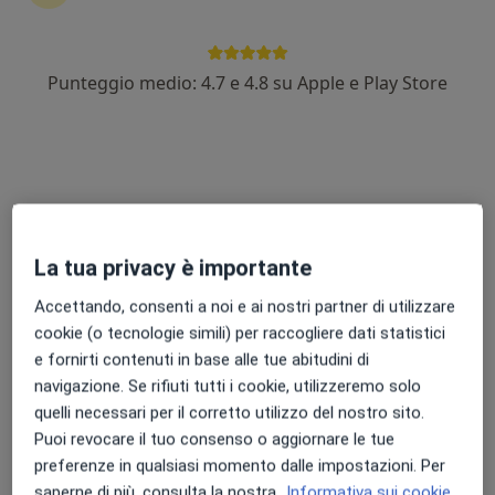
89 recensioni
Indirizzo 1
Indirizzo 2
Online
Punteggio medio: 4.7 e 4.8 su Apple e Play Store
Via Dogali 31, Polistena
•
Mappa
Studio Vigo-Mobrici
Visita andrologica
120 €
Questo dottore non ha ancora attivato le prenotazioni online presso questo indirizzo.
La tua privacy è importante
Chiedi di attivare le prenotazioni online
Accettando, consenti a noi e ai nostri partner di utilizzare
cookie (o tecnologie simili) per raccogliere dati statistici
e fornirti contenuti in base alle tue abitudini di
Professionisti sanitari disponibili
navigazione. Se rifiuti tutti i cookie, utilizzeremo solo
quelli necessari per il corretto utilizzo del nostro sito.
Questi professionisti sanitari si trovano fuori
Puoi revocare il tuo consenso o aggiornare le tue
Polistena, RC, in aree vicine alla tua ricerca.
preferenze in qualsiasi momento dalle impostazioni. Per
saperne di più, consulta la nostra
Informativa sui cookie