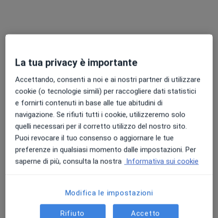
Dr. Felice Fiore
·
Altro
La tua privacy è importante
Andrologo, Urologo, Chirurgo
62 recensioni
Accettando, consenti a noi e ai nostri partner di utilizzare
cookie (o tecnologie simili) per raccogliere dati statistici
Indirizzo 1
Indirizzo 2
Online
e fornirti contenuti in base alle tue abitudini di
navigazione. Se rifiuti tutti i cookie, utilizzeremo solo
Via Pio XII, 13, Eboli
•
Mappa
quelli necessari per il corretto utilizzo del nostro sito.
Studio Medico
Puoi revocare il tuo consenso o aggiornare le tue
preferenze in qualsiasi momento dalle impostazioni. Per
Visita andrologica
da 120 €
saperne di più, consulta la nostra
Informativa sui cookie
Questo dottore non ha ancora attivato le prenotazioni online presso questo indirizzo.
Chiedi di attivare le prenotazioni online
Modifica le impostazioni
Rifiuto
Accetto