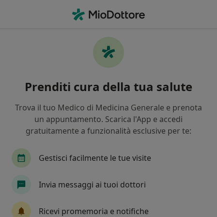
Men
Andrologo • Battipaglia, SA
Filters
Mappa
Andrologi a Battipaglia. Prenota online la
Prenditi cura della tua salute
tua visita
In che modo ordiniamo i risultati
Trova il tuo Medico di Medicina Generale e prenota
un appuntamento. Scarica l'App e accedi
gratuitamente a funzionalità esclusive per te:
Gestisci facilmente le tue visite
Invia messaggi ai tuoi dottori
Dott.ssa Iole Pecori
Ricevi promemoria e notifiche
·
Altro
Androloga, Urologa, Chirurgo