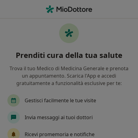
Men
Andrologo • Formia, LT
Filters
Mappa
Andrologi a Formia. Prenota online la tua
Prenditi cura della tua salute
visita
In che modo ordiniamo i risultati
Trova il tuo Medico di Medicina Generale e prenota
un appuntamento. Scarica l'App e accedi
gratuitamente a funzionalità esclusive per te:
Gestisci facilmente le tue visite
Invia messaggi ai tuoi dottori
Dr. Francesco De Luca
Ricevi promemoria e notifiche
·
Altro
Andrologo, Urologo