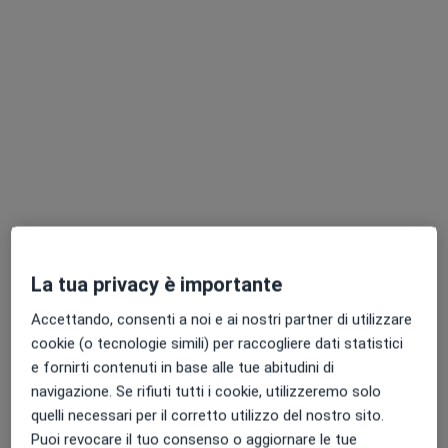
Dott. Marco Stizzo
·
Altro
Andrologo, Urologo, Chirurgo
250 recensioni
Indirizzo 1
Indirizzo 2
La tua privacy è importante
Via Umberto I 33, Cellole
•
Mappa
Accettando, consenti a noi e ai nostri partner di utilizzare
POLIMEDLAB Centro Medico
cookie (o tecnologie simili) per raccogliere dati statistici
e fornirti contenuti in base alle tue abitudini di
Visita andrologica
120 €
navigazione. Se rifiuti tutti i cookie, utilizzeremo solo
Questo dottore non ha ancora attivato le prenotazioni online presso questo indirizzo.
quelli necessari per il corretto utilizzo del nostro sito.
Puoi revocare il tuo consenso o aggiornare le tue
Chiedi di attivare le prenotazioni online