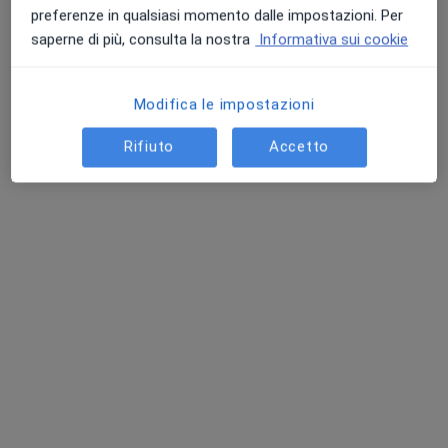
preferenze in qualsiasi momento dalle impostazioni. Per
saperne di più, consulta la nostra
Informativa sui cookie
Modifica le impostazioni
Rifiuto
Accetto
Dott. Giovanni Grimaldi
·
Altro
Andrologo, Urologo, Sessuologo
625 recensioni
Indirizzo
Online
Via Raffaello 49, Cellole
•
Mappa
Studio Polispecialistico Cellole
Visita andrologica
Prezzo non disponibile