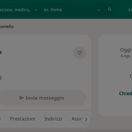
azione, medico, struttura
es: Roma
L
aviello
Oggi
o
6 Ago
specializzazioni
i
Chied
Invia messaggio
i
Prestazioni
Indirizzi
Assicurazioni
Recension