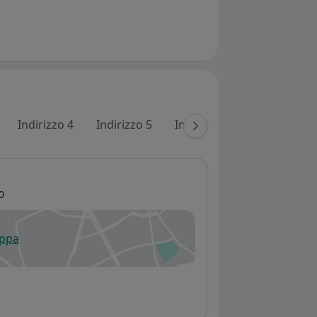
Indirizzo 4
Indirizzo 5
Indirizzo 6
Indirizzo 7
0
appa
 apre in una nuova scheda