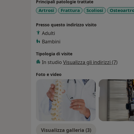
presso l’Università Federico II di Napoli co
Principali patologie trattate
Perfezionato sulla traumatologia sportiva, 
Artrosi
Frattura
Scoliosi
Osteoartro
presso centri di riferimento.
Presso questo indirizzo visito
Adulti
Bambini
Tipologia di visite
In studio
Visualizza gli indirizzi (7)
Foto e video
Visualizza galleria (3)