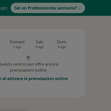
ogin
Sei un Professionista sanitario?
Domani
Sab,
Dom,
Lun,
Mar,
7 Ago
8 Ago
9 Ago
10 Ago
11 Ag
Questo centro non offre ancora
prenotazioni online
i di attivare le prenotazioni online
i (139)
Risposte ai pazienti (30)