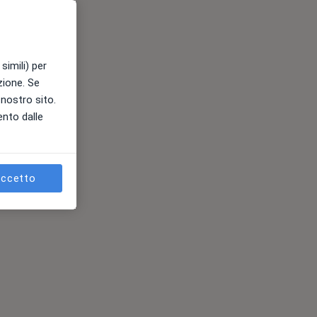
simili) per
azione. Se
l nostro sito.
ento dalle
ccetto