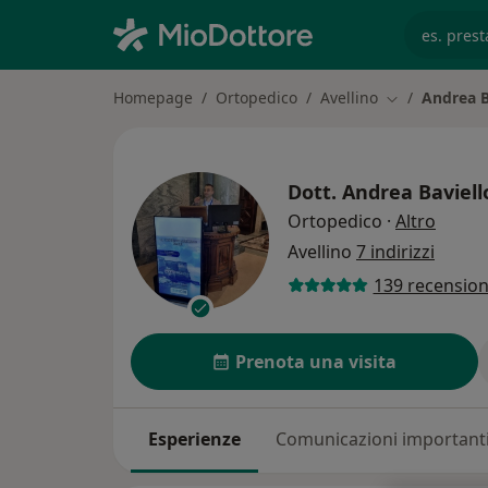
es. prest
Homepage
Ortopedico
Avellino
Andrea B
Cambia città
Dott.
Andrea Baviell
sulle 
Ortopedico
·
Altro
Avellino
7 indirizzi
139 recension
Prenota una visita
Esperienze
Comunicazioni important