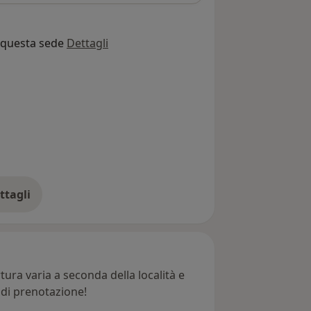
o questa sede
Dettagli
ttagli
ll'indirizzo
ura varia a seconda della località e
e di prenotazione!