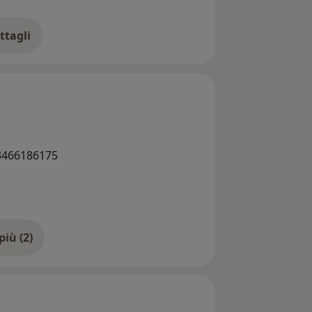
ttagli
ll'esperienza
 3466186175
Mostra di più (2)