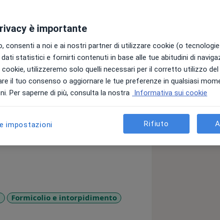
privacy è importante
 consenti a noi e ai nostri partner di utilizzare cookie (o tecnologie 
dati statistici e fornirti contenuti in base alle tue abitudini di navig
,
laureata alla BCC (Barcelona College
i i cookie, utilizzeremo solo quelli necessari per il corretto utilizzo de
 praticantato alle spalle.
In quanto
re il tuo consenso o aggiornare le tue preferenze in qualsiasi mom
brio della colonna vertebrale e del
i. Per saperne di più, consulta la nostra
Informativa sui cookie
imiti di età ed è quindi adatta a
andi. È anche molto efficace
per sportivi,
Rifiuto
A
le impostazioni
 cosa più importante è il tuo
glio il tuo corpo, imparerai a
rlo nonostante i sintomi che provi. La
è anche conoscenza e modo di vedere
i, inizia dalla nostra salute e prosegue
ompito ristabilire un corretto
le e periferico, ricorrendo a
a
Formicolio e intorpidimento
he ed efficaci per garantire al tuo
iseases