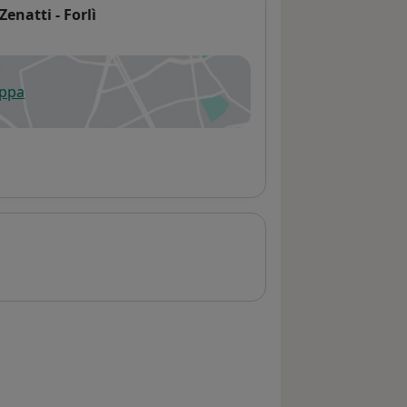
Zenatti - Forlì
appa
 apre in una nuova scheda