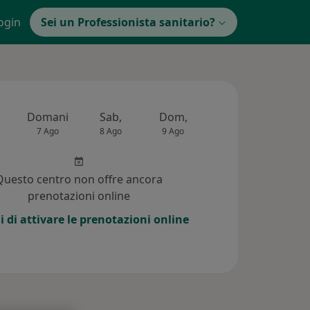
ogin
Sei un Professionista sanitario?
Domani
Sab,
Dom,
Lun,
Mar,
7 Ago
8 Ago
9 Ago
10 Ago
11 Ag
Questo centro non offre ancora
prenotazioni online
i di attivare le prenotazioni online
 (8)