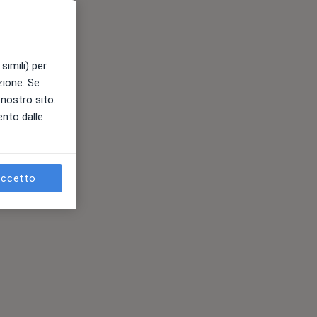
simili) per
azione. Se
l nostro sito.
ento dalle
ccetto