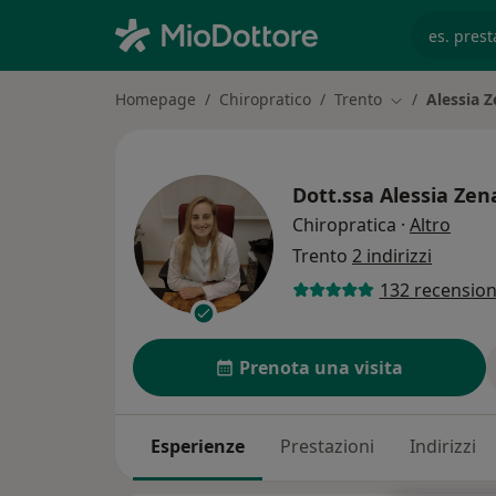
es. prest
Homepage
Chiropratico
Trento
Alessia Z
Cambia città
Dott.ssa
Alessia Zen
sulle
Chiropratica
·
Altro
Trento
2 indirizzi
132 recension
Prenota una visita
Esperienze
Prestazioni
Indirizzi