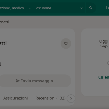
azione, medico, struttura
es: Roma
L
enatti
Oggi
atti
6 Ago
 specializzazioni
i
Chied
Invia messaggio
Assicurazioni
Recensioni (132)
Risposte ai pazienti