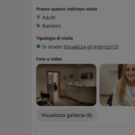
corpo una vita all’insegna del benessere e
importante, miglioriamola giorno per giorn
Presso questo indirizzo visito
A presto dr.ssa Alessia Zenatti
Adulti
Bambini
Tipologia di visite
In studio
Visualizza gli indirizzi (2)
Foto e video
Visualizza galleria (6)