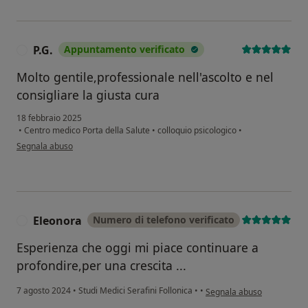
P.G.
Appuntamento verificato
P
Molto gentile,professionale nell'ascolto e nel
consigliare la giusta cura
18 febbraio 2025
•
Centro medico Porta della Salute
•
colloquio psicologico
•
secondo l'opinione dell'utente P.G.
Segnala abuso
Eleonora
Numero di telefono verificato
E
Esperienza che oggi mi piace continuare a
profondire,per una crescita ...
secondo l'opinione dell'ut
7 agosto 2024
•
Studi Medici Serafini Follonica
•
•
Segnala abuso