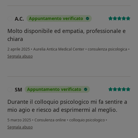
A.C.
Appuntamento verificato
A
Molto disponibile ed empatia, professionale e
chiara
2 aprile 2025
•
Aurelia Antica Medical Center
•
consulenza psicologica
•
secondo l'opinione dell'utente A.C.
Segnala abuso
SM
Appuntamento verificato
S
Durante il colloquio psicologico mi fa sentire a
mio agio e riesco ad esprimermi al meglio.
5 marzo 2025
•
Consulenza online
•
colloquio psicologico
•
secondo l'opinione dell'utente SM
Segnala abuso