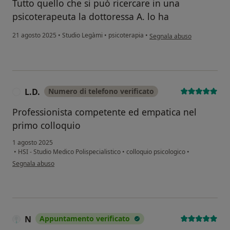
Tutto quello che si può ricercare in una
psicoterapeuta la dottoressa A. lo ha
secondo l'opinione dell'uten
21 agosto 2025
•
Studio Legàmi
•
psicoterapia
•
Segnala abuso
L.D.
Numero di telefono verificato
L
Professionista competente ed empatica nel
primo colloquio
1 agosto 2025
•
HSI - Studio Medico Polispecialistico
•
colloquio psicologico
•
secondo l'opinione dell'utente L.D.
Segnala abuso
N
Appuntamento verificato