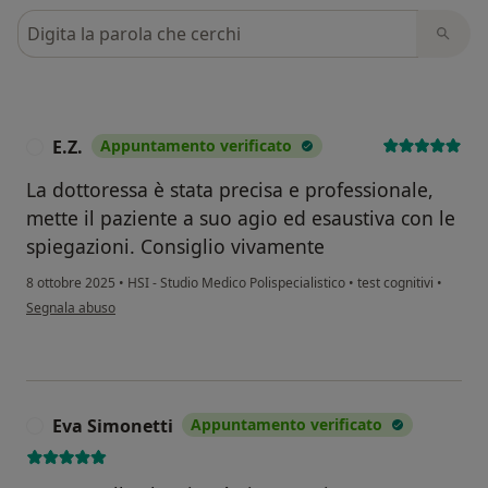
Cerca nelle recensioni
E.Z.
Appuntamento verificato
E
La dottoressa è stata precisa e professionale,
mette il paziente a suo agio ed esaustiva con le
spiegazioni. Consiglio vivamente
8 ottobre 2025
•
HSI - Studio Medico Polispecialistico
•
test cognitivi
•
secondo l'opinione dell'utente E.Z.
Segnala abuso
Eva Simonetti
Appuntamento verificato
E