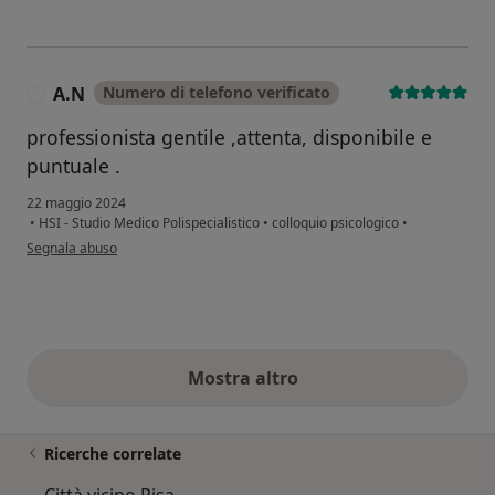
A.N
Numero di telefono verificato
A
professionista gentile ,attenta, disponibile e
puntuale .
22 maggio 2024
•
HSI - Studio Medico Polispecialistico
•
colloquio psicologico
•
secondo l'opinione dell'utente A.N
Segnala abuso
Mostra altro
opinioni di cui sopra
Ricerche correlate
Città vicino Pisa