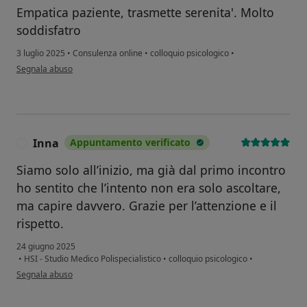
Empatica paziente, trasmette serenita'. Molto
soddisfatro
3 luglio 2025
•
Consulenza online
•
colloquio psicologico
•
secondo l'opinione dell'utente N
Segnala abuso
Inna
Appuntamento verificato
I
Siamo solo all’inizio, ma già dal primo incontro
ho sentito che l’intento non era solo ascoltare,
ma capire davvero. Grazie per l’attenzione e il
rispetto.
24 giugno 2025
•
HSI - Studio Medico Polispecialistico
•
colloquio psicologico
•
secondo l'opinione dell'utente Inna
Segnala abuso