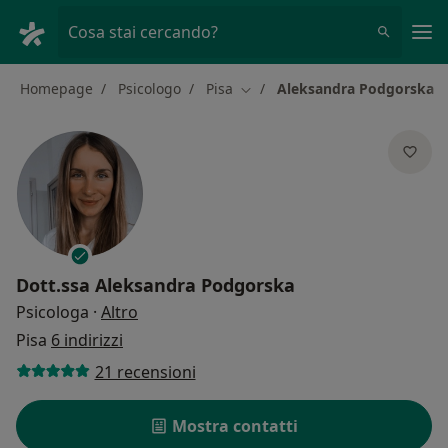
Men
Cosa stai cercando?
Homepage
Psicologo
Pisa
Aleksandra Podgorska
Cambia città
Dott.ssa
Aleksandra Podgorska
sulle specializzazioni
Psicologa
·
Altro
Pisa
6 indirizzi
21 recensioni
Mostra contatti