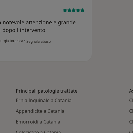
ra notevole attenzione e grande
i dopo l intervento
secondo l'opinione dell'utente C.N.
irurgia toracica
•
Segnala abuso
Principali patologie trattate
A
Ernia Inguinale a Catania
C
Appendicite a Catania
C
Emorroidi a Catania
C
Colecistite a Catania
C