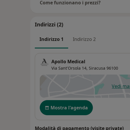
Come funzionano i prezzi?
Indirizzi (2)
Indirizzo 1
Indirizzo 2
Apollo Medical
Via Sant'Orsola 14,
Siracusa
96100
Vedi m
si
Disponibilità
Mostra l'agenda
Modalità di pagamento (visite private)