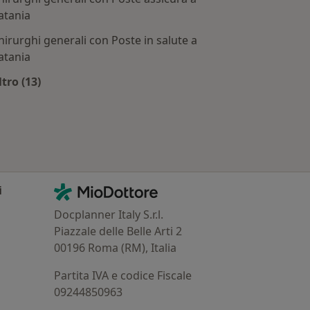
atania
hirurghi generali con Poste in salute a
atania
ttate
ltro (13)
Altro nella categoria: Assicurazioni più ricercate
Contatti
MioDottore - Homepage
i
Docplanner Italy S.r.l.
Piazzale delle Belle Arti 2
00196 Roma (RM), Italia
Partita IVA e codice Fiscale
09244850963