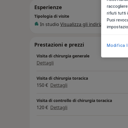
raccogliere 
Esperienze
rifiuti tutt
Tipologia di visite
Puoi revoca
In studio
Visualizza gli indirizzi (1)
impostazion
Prestazioni e prezzi
Modifica 
Visita di chirurgia generale
Dettagli
Visita di chirurgia toracica
150 €
Dettagli
Visita di controllo di chirurgia toracica
120 €
Dettagli