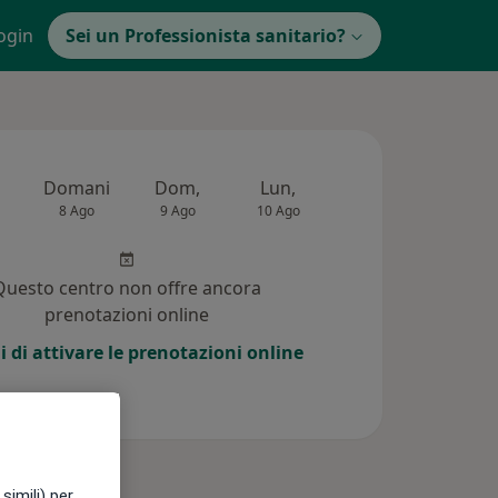
ogin
Sei un Professionista sanitario?
Domani
Dom,
Lun,
Mar,
Mer,
8 Ago
9 Ago
10 Ago
11 Ago
12 Ag
Questo centro non offre ancora
prenotazioni online
i di attivare le prenotazioni online
simili) per