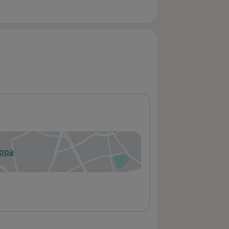
appa
 apre in una nuova scheda