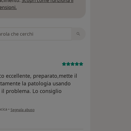
iacimento.
Scopri come funziona il
Per saperne di più sulle opinioni
ensioni.
 recensioni
co eccellente, preparato,mette il
ettamente la patologia usando
 il problema. Lo consiglio
secondo l'opinione dell'utente LF
acica
•
Segnala abuso