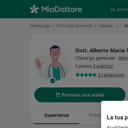
es. prest
Homepage
Chirurgo Generale
Catania
A
Cambia
Dott.
Alberto Maria 
Chirurgo generale
·
Altr
Catania
2 indirizzi
2 recensioni
Prenota una visita
Esperienze
Prestazioni
La tua 
Accettando,