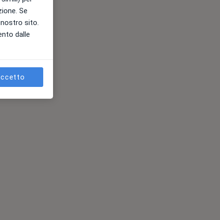
azione. Se
l nostro sito.
ento dalle
ccetto