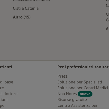
C
Cisti a Catania
C
Altro (15)
C
tania
Altro nella categoria: Principali patologie tra
A
azienti
Per i professionisti sanitar
i
Prezzi
di base
Soluzione per Specialisti
ure
Soluzione per Centri Medici
al dottore
Noa Notes
nuovo
zioni
Risorse gratuite
gie
Centro Assistenza per