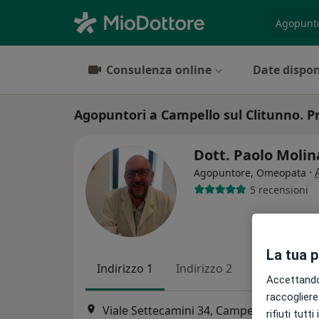
es. prest
Consulenza online
Date dispon
Agopuntori a Campello sul Clitunno. Pr
Dott. Paolo Molin
·
Agopuntore, Omeopata
5 recensioni
La tua 
Indirizzo 1
Indirizzo 2
Accettando,
raccogliere 
Viale Settecamini 34, Campello sul Clitunno
rifiuti tutt