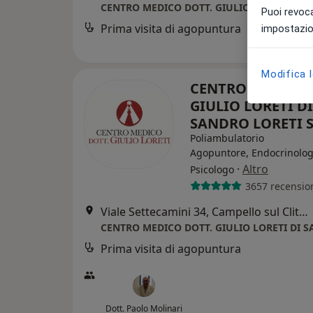
Puoi revoca
Prima visita di agopuntura
impostazion
Modifica 
CENTRO MEDICO 
GIULIO LORETI DI
SANDRO LORETI S
Poliambulatorio
Agopuntore, Endocrinolog
·
Altro
Psicologo
3657 recensio
Viale Settecamini 34, Campello sul Clitunno
Prima visita di agopuntura
Dott. Paolo Molinari