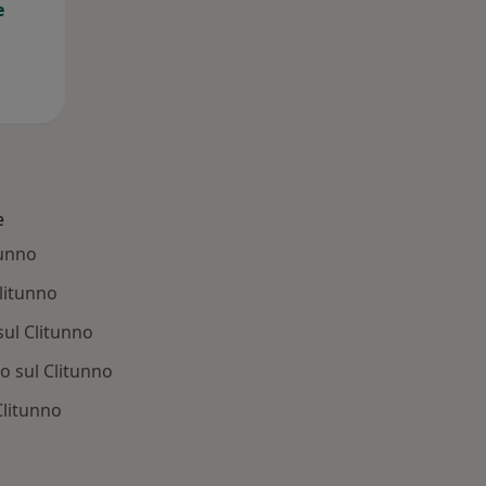
e
e
tunno
litunno
sul Clitunno
o sul Clitunno
Clitunno
 Principali patologie trattate