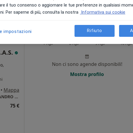
CENTRO MEDICO DOTT. GIULIO LORETI DI SANDRO LORETI S.A.S.
re il tuo consenso o aggiornare le tue preferenze in qualsiasi mom
75 €
i. Per saperne di più, consulta la nostra
Informativa sui cookie
Rifiuto
A
le impostazioni
DOTT.
Oggi
Domani
Dom,
Lun,
7 Ago
8 Ago
9 Ago
10 Ago
.A.S.
Non ci sono agende disponibili!
o,
Mostra profilo
ni
•
Mappa
CENTRO MEDICO DOTT. GIULIO LORETI DI SANDRO LORETI S.A.S.
75 €