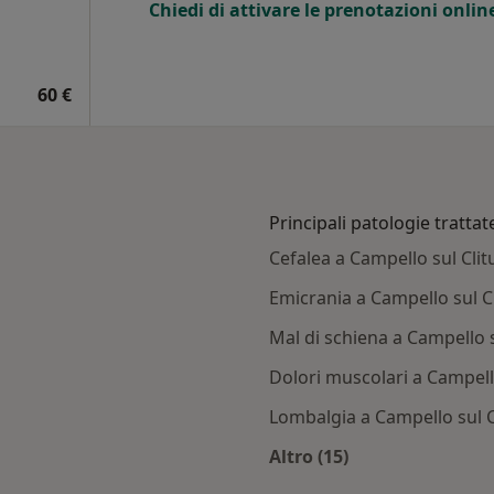
Chiedi di attivare le prenotazioni onlin
60 €
Principali patologie trattat
Cefalea a Campello sul Cli
Emicrania a Campello sul C
Mal di schiena a Campello 
Dolori muscolari a Campell
Lombalgia a Campello sul 
Altro (15)
mpello sul Clitunno
Altro nella categoria: