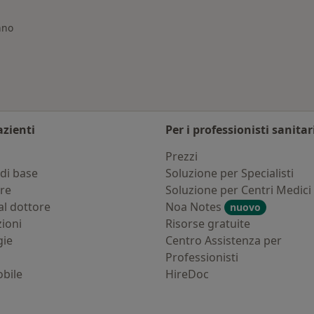
nno
azienti
Per i professionisti sanitar
i
Prezzi
di base
Soluzione per Specialisti
ure
Soluzione per Centri Medici
al dottore
Noa Notes
nuovo
zioni
Risorse gratuite
gie
Centro Assistenza per
Professionisti
bile
HireDoc