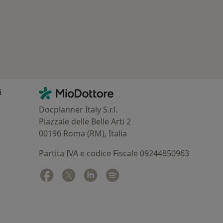
Contatti
MioDottore - Homepage
i
Docplanner Italy S.r.l.
Piazzale delle Belle Arti 2
00196 Roma (RM), Italia
Partita IVA e codice Fiscale 09244850963
Facebook
si apre in una nuova scheda
Twitter
si apre in una nuova scheda
Linkedin
si apre in una nuova scheda
Spotify
si apre in una nuova sched