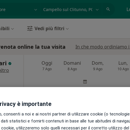
azione, medico, struttura
es: Roma
L
ibili
Vedi più filtri
enota online la tua visita
In che modo ordiniamo i r
ari
Oggi
Domani
Dom,
Lun,
7 Ago
8 Ago
9 Ago
10 Ago
Altro
Non ci sono agende disponibili!
Chiedi di attivare le prenotazioni onlin
privacy è importante
 consenti a noi e ai nostri partner di utilizzare cookie (o tecnologie 
dati statistici e fornirti contenuti in base alle tue abitudini di navig
•
Mappa
i i cookie, utilizzeremo solo quelli necessari per il corretto utilizzo de