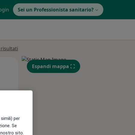
ogin
Sei un Professionista sanitario?
isultati
Mar,
Mer,
Gio,
Espandi mappa
11 Ago
12 Ago
13 Ago
e
simili) per
azione. Se
l nostro sito.