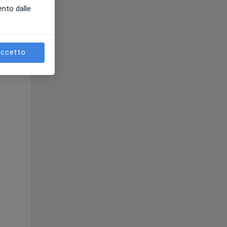
ento dalle
ccetto
Mar,
Mer,
Gio,
11 Ago
12 Ago
13 Ago