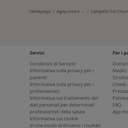
Homepage
Agopuntore
Campello Sul Clitu
Cambia città
Servizi
Per i p
Condizioni di Servizio
Dottor
Informativa sulla privacy per i
Medici 
pazienti
Strutt
Informativa sulla privacy per i
Chiedi 
professionisti
Presta
Informativa sul trattamento dei
Patolo
dati personali per determinati
FAQ
professionisti della salute
App mo
Informativa sui cookie
In che modo ordiniamo i risultati