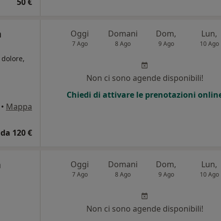
50 €
a
Oggi
Domani
Dom,
Lun,
7 Ago
8 Ago
9 Ago
10 Ago
 dolore,
Non ci sono agende disponibili!
Chiedi di attivare le prenotazioni onlin
•
Mappa
da 120 €
a
Oggi
Domani
Dom,
Lun,
7 Ago
8 Ago
9 Ago
10 Ago
Non ci sono agende disponibili!