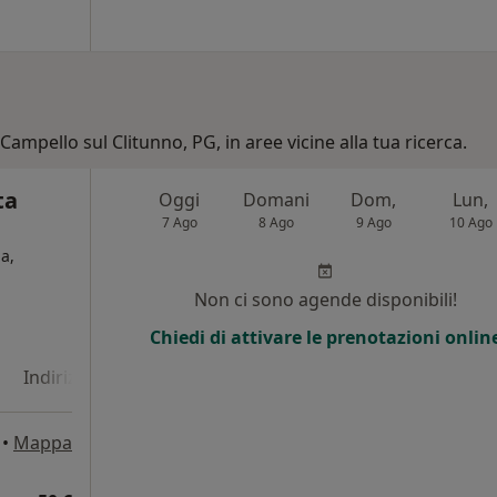
Campello sul Clitunno, PG, in aree vicine alla tua ricerca.
ta
Oggi
Domani
Dom,
Lun,
7 Ago
8 Ago
9 Ago
10 Ago
a,
Non ci sono agende disponibili!
Chiedi di attivare le prenotazioni onlin
Indirizzo 4
Indirizzo 5
Online
•
Mappa