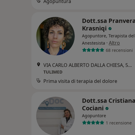
Agopuntura
Dott.ssa Pranver
Krasniqi
Agopuntore, Terapista del
·
Altro
Anestesista
68 recensioni
VIA CARLO ALBERTO DALLA CHIESA, 58, TERNI, Terni
TULIMED
Prima visita di terapia del dolore
Dott.ssa Cristian
Cociani
Agopuntore
1 recensione