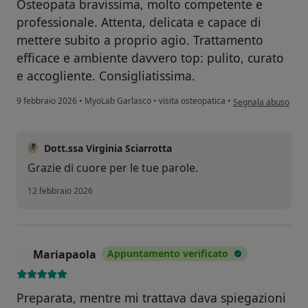
Osteopata bravissima, molto competente e
professionale. Attenta, delicata e capace di
mettere subito a proprio agio. Trattamento
efficace e ambiente davvero top: pulito, curato
e accogliente. Consigliatissima.
secondo l'opinione d
9 febbraio 2026
•
MyoLab Garlasco
•
visita osteopatica
•
Segnala abuso
Dott.ssa Virginia Sciarrotta
Grazie di cuore per le tue parole.
12 febbraio 2026
Mariapaola
Appuntamento verificato
M
Preparata, mentre mi trattava dava spiegazioni