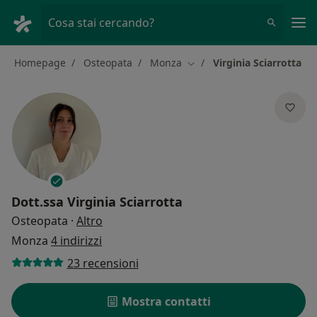
Men
Cosa stai cercando?
Homepage
Osteopata
Monza
Virginia Sciarrotta
Cambia città
Dott.ssa
Virginia Sciarrotta
sulle specializzazioni
Osteopata
·
Altro
Monza
4 indirizzi
23 recensioni
Mostra contatti