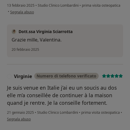
13 febbraio 2025
•
Studio Clinico Lombardini
•
prima visita osteopatica
secondo l'opinione dell'utente Valentina
•
Segnala abuso
Dott.ssa Virginia Sciarrotta
Grazie mille, Valentina.
20 febbraio 2025
Virginie
Numero di telefono verificato
V
Je suis venue en Italie j’ai eu un soucis au dos
elle m’a conseillée de continuer à la maison
quand je rentre. Je la conseille fortement.
21 gennaio 2025
•
Studio Clinico Lombardini
•
prima visita osteopatica
•
secondo l'opinione dell'utente Virginie
Segnala abuso