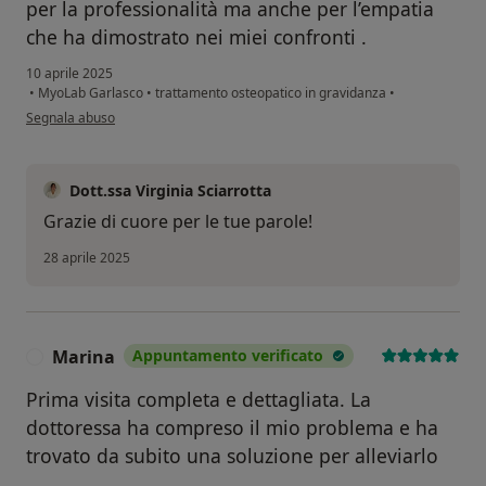
per la professionalità ma anche per l’empatia
che ha dimostrato nei miei confronti .
10 aprile 2025
•
MyoLab Garlasco
•
trattamento osteopatico in gravidanza
•
secondo l'opinione dell'utente Elisabetta
Segnala abuso
Dott.ssa Virginia Sciarrotta
Grazie di cuore per le tue parole!
28 aprile 2025
Marina
Appuntamento verificato
M
Prima visita completa e dettagliata. La
dottoressa ha compreso il mio problema e ha
trovato da subito una soluzione per alleviarlo