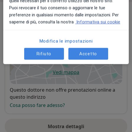
quelli necessari per il corretto utilizzo del nostro sito.
Puoi revocare il tuo consenso o aggiornare le tue
Indirizzi (4)
preferenze in qualsiasi momento dalle impostazioni. Per
saperne di più, consulta la nostra
Informativa sui cookie
Indirizzo 1
Indirizzo 2
Indirizzo 3
Indirizzo 4
Modifica le impostazioni
Studio Clinico Lombardini
Via Alessandro Manzoni 35,
Monza
20900
Rifiuto
Accetto
Vedi mappa
si apre in una nuova scheda
Disponibilità
Questo dottore non offre prenotazioni online a
questo indirizzo
Cosa posso fare adesso?
Mostra dettagli
sull'indirizzo