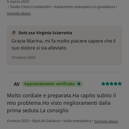
5 marzo 2025
•
Studio Clinico Lombardini
•
trattamento osteopatico in gravidanza
•
secondo l'opinione dell'utente Marina
Segnala abuso
Dott.ssa Virginia Sciarrotta
Grazie Marina, mi fa molto piacere sapere che il
suo dolore si sia alleviato.
10 marzo 2025
AV
Appuntamento verificato
A
Molto cordiale e preparata.Ha capito subito il
mio problema.Ho visto miglioramenti dalla
prima seduta.La consiglio
secondo l'opinione de
4 marzo 2025
•
MyoLab Garlasco
•
visita osteopatica
•
Segnala abuso