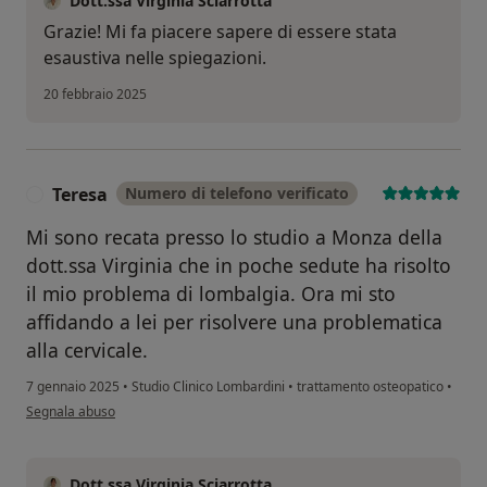
Dott.ssa Virginia Sciarrotta
Grazie! Mi fa piacere sapere di essere stata
esaustiva nelle spiegazioni.
20 febbraio 2025
Teresa
Numero di telefono verificato
T
Mi sono recata presso lo studio a Monza della
dott.ssa Virginia che in poche sedute ha risolto
il mio problema di lombalgia. Ora mi sto
affidando a lei per risolvere una problematica
alla cervicale.
7 gennaio 2025
•
Studio Clinico Lombardini
•
trattamento osteopatico
•
secondo l'opinione dell'utente Teresa
Segnala abuso
Dott.ssa Virginia Sciarrotta