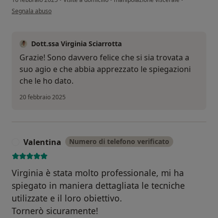
secondo l'opinione dell'utente M.C.
Segnala abuso
Dott.ssa Virginia Sciarrotta
Grazie! Sono davvero felice che si sia trovata a
suo agio e che abbia apprezzato le spiegazioni
che le ho dato.
20 febbraio 2025
Valentina
Numero di telefono verificato
V
Virginia è stata molto professionale, mi ha
spiegato in maniera dettagliata le tecniche
utilizzate e il loro obiettivo.
Tornerò sicuramente!