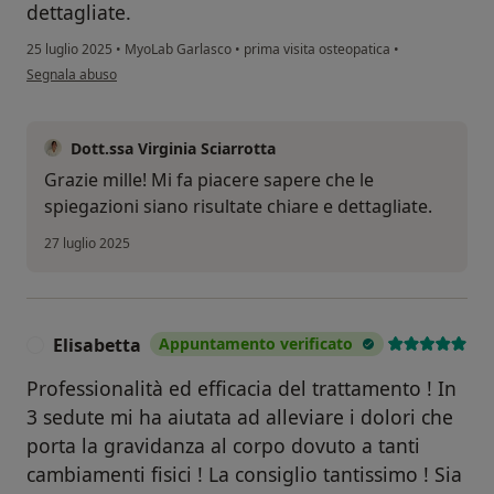
dettagliate.
25 luglio 2025
•
MyoLab Garlasco
•
prima visita osteopatica
•
secondo l'opinione dell'utente Mariapaola
Segnala abuso
Dott.ssa Virginia Sciarrotta
Grazie mille! Mi fa piacere sapere che le
spiegazioni siano risultate chiare e dettagliate.
27 luglio 2025
Elisabetta
Appuntamento verificato
E
Professionalità ed efficacia del trattamento ! In
3 sedute mi ha aiutata ad alleviare i dolori che
porta la gravidanza al corpo dovuto a tanti
cambiamenti fisici ! La consiglio tantissimo ! Sia