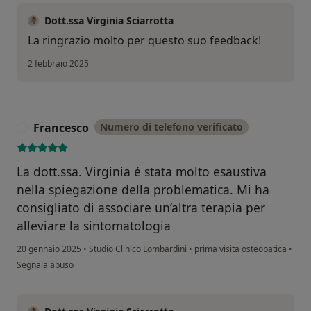
Dott.ssa Virginia Sciarrotta
La ringrazio molto per questo suo feedback!
2 febbraio 2025
Francesco
Numero di telefono verificato
F
La dott.ssa. Virginia é stata molto esaustiva
nella spiegazione della problematica. Mi ha
consigliato di associare un’altra terapia per
alleviare la sintomatologia
20 gennaio 2025
•
Studio Clinico Lombardini
•
prima visita osteopatica
•
secondo l'opinione dell'utente Francesco
Segnala abuso