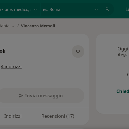
azione, medico, struttura
es: Roma
L
tabia
Vincenzo Memoli
Cambia città
Oggi
li
6 Ago
le specializzazioni
a
4 indirizzi
Chied
Invia messaggio
Indirizzi
Recensioni (17)