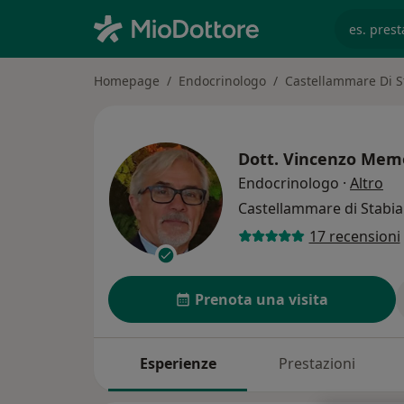
es. prest
Homepage
Endocrinologo
Castellammare Di S
Dott.
Vincenzo Memo
sul
Endocrinologo
·
Altro
Castellammare di Stabi
17 recensioni
Prenota una visita
Esperienze
Prestazioni