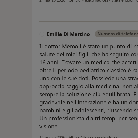
24 marzo 2026
•
Centro Medico Radices
•
visita endocrino
Emilia Di Martino
Numero di telefono
E
Il dottor Memoli è stato un punto di ri
salute dei miei figli, che ha seguito co
16 anni. Trovare un medico che accett
oltre il periodo pediatrico classico è r
uno con le sue doti. Possiede una stra
approccio saggio alla medicina: non a
sempre la soluzione più equilibrata.
gradevole nell'interazione e ha un don
bambini e gli adolescenti, riuscendo s
Un professionista d'altri tempi per se
visione.
secondo l'opinione dell'ute
12 marzo 2026
•
Altro
•
Altro
•