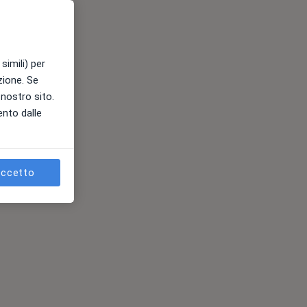
simili) per
azione. Se
l nostro sito.
ento dalle
es
ccetto