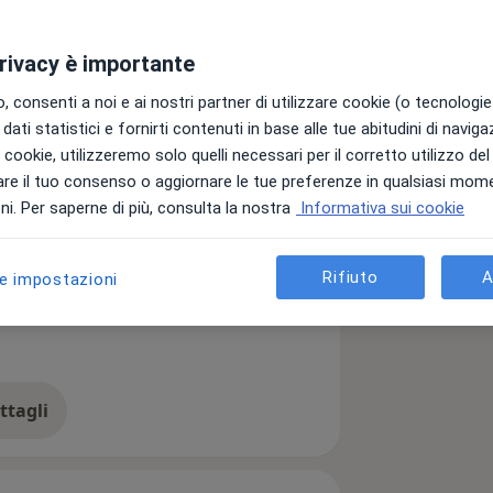
privacy è importante
 consenti a noi e ai nostri partner di utilizzare cookie (o tecnologie 
dati statistici e fornirti contenuti in base alle tue abitudini di navig
i i cookie, utilizzeremo solo quelli necessari per il corretto utilizzo de
re il tuo consenso o aggiornare le tue preferenze in qualsiasi mom
i. Per saperne di più, consulta la nostra
Informativa sui cookie
a11y_sr_more_diseas
ia di addison
Iposurrenalismo
+16
Rifiuto
A
le impostazioni
ttagli
ll'esperienza