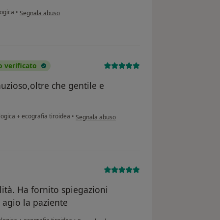
secondo l'opinione dell'utente M.M.
logica
•
Segnala abuso
verificato
uzioso,oltre che gentile e
secondo l'opinione dell'utente Alessandra Ambruosi
logica + ecografia tiroidea
•
Segnala abuso
ità. Ha fornito spiegazioni
o agio la paziente
secondo l'opinione dell'utente GF