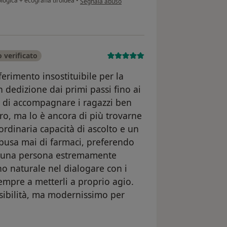
logica + ecografia tiroidea
•
Segnala abuso
 verificato
ferimento insostituibile per la
n dedizione dai primi passi fino ai
i di accompagnare i ragazzi ben
aro, ma lo è ancora di più trovarne
ordinaria capacità di ascolto e un
busa mai di farmaci, preferendo
 È una persona estremamente
o naturale nel dialogare con i
empre a metterli a proprio agio.
nsibilità, ma modernissimo per
nte Emilia Di Martino