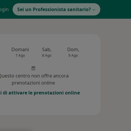
ogin
Sei un Professionista sanitario?
Domani
Sab,
Dom,
Lun,
Mar,
7 Ago
8 Ago
9 Ago
10 Ago
11 Ag
Questo centro non offre ancora
prenotazioni online
i di attivare le prenotazioni online