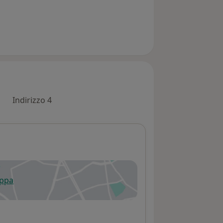
Indirizzo 4
appa
 apre in una nuova scheda