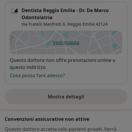
Dentista Reggio Emilia - Dr. De Marco
Odontoiatria
Via Fratelli Manfredi 6,
Reggio Emilia
42124
Vedi mappa
si apre in una nuova scheda
Disponibilità
Questo dottore non offre prenotazioni online a
questo indirizzo
Cosa posso fare adesso?
Mostra dettagli
sull'indirizzo
Convenzioni assicurative non attive
Questo dottore accetta solo pazienti privati. Verrà