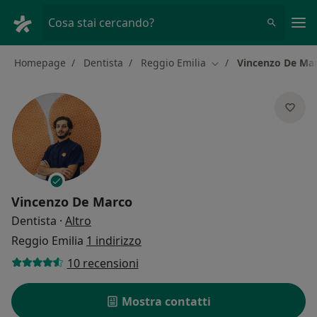
Men
Cosa stai cercando?
Homepage
Dentista
Reggio Emilia
Vincenzo De Ma
Cambia città
Vincenzo De Marco
sulle specializzazioni
Dentista
·
Altro
Reggio Emilia
1 indirizzo
10 recensioni
Mostra contatti