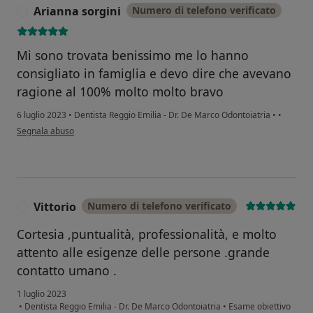
Arianna sorgini
Numero di telefono verificato
A
Mi sono trovata benissimo me lo hanno
consigliato in famiglia e devo dire che avevano
ragione al 100% molto molto bravo
6 luglio 2023
•
Dentista Reggio Emilia - Dr. De Marco Odontoiatria
•
•
secondo l'opinione dell'utente Arianna sorgini
Segnala abuso
Vittorio
Numero di telefono verificato
V
Cortesia ,puntualità, professionalità, e molto
attento alle esigenze delle persone .grande
contatto umano .
1 luglio 2023
•
Dentista Reggio Emilia - Dr. De Marco Odontoiatria
•
Esame obiettivo