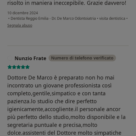
risolto in maniera ineccepibile. Grazie davvero!
10 dicembre 2024
•
Dentista Reggio Emilia - Dr. De Marco Odontoiatria
•
visita dentistica
•
secondo l'opinione dell'utente Marcello
Segnala abuso
Nunzio Frate
Numero di telefono verificato
N
Dottore De Marco è preparato non ho mai
incontrato un giovane professionista così
completo,gentile,simpatico e con tanta
pazienza.lo studio che dire perfetto
igienicamente,accogliente.il personale ancor
più perfetto dello studio,molto disponibile e la
segretaria puntuale e precisa,molto
dolce.assistenti del Dottore molto simpatiche