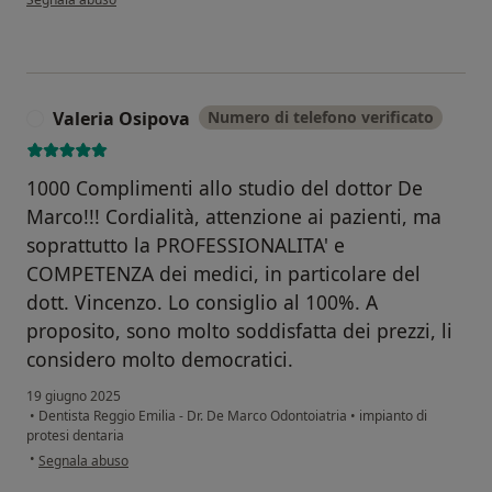
Valeria Osipova
Numero di telefono verificato
V
1000 Complimenti allo studio del dottor De
Marco!!! Cordialità, attenzione ai pazienti, ma
soprattutto la PROFESSIONALITA' e
COMPETENZA dei medici, in particolare del
dott. Vincenzo. Lo consiglio al 100%. A
proposito, sono molto soddisfatta dei prezzi, li
considero molto democratici.
19 giugno 2025
•
Dentista Reggio Emilia - Dr. De Marco Odontoiatria
•
impianto di
protesi dentaria
secondo l'opinione dell'utente Valeria Osipova
•
Segnala abuso