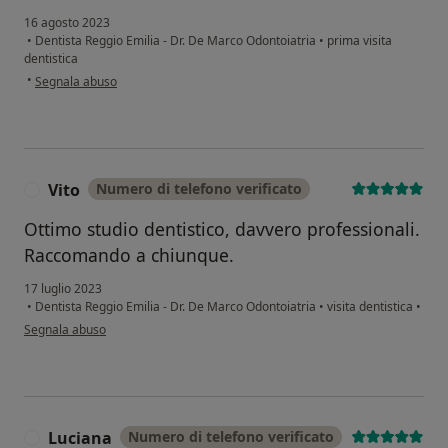
16 agosto 2023
•
Dentista Reggio Emilia - Dr. De Marco Odontoiatria
•
prima visita
dentistica
secondo l'opinione dell'utente Silvia
•
Segnala abuso
Vito
Numero di telefono verificato
V
Ottimo studio dentistico, davvero professionali.
Raccomando a chiunque.
17 luglio 2023
•
Dentista Reggio Emilia - Dr. De Marco Odontoiatria
•
visita dentistica
•
secondo l'opinione dell'utente Vito
Segnala abuso
Luciana
Numero di telefono verificato
L