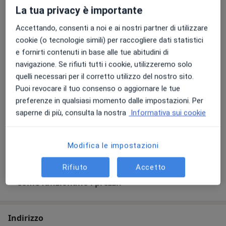
Dettagli
La tua privacy è importante
Accettando, consenti a noi e ai nostri partner di utilizzare
Visita di controllo
cookie (o tecnologie simili) per raccogliere dati statistici
Dettagli
e fornirti contenuti in base alle tue abitudini di
navigazione. Se rifiuti tutti i cookie, utilizzeremo solo
Valutazione protesica
quelli necessari per il corretto utilizzo del nostro sito.
Dettagli
Puoi revocare il tuo consenso o aggiornare le tue
preferenze in qualsiasi momento dalle impostazioni. Per
saperne di più, consulta la nostra
Informativa sui cookie
Studio clinico
Dettagli
Modifica le impostazioni
+ 13 prestazioni
Rifiuto
Accetto
Come funzionano i prezzi?
Indirizzo