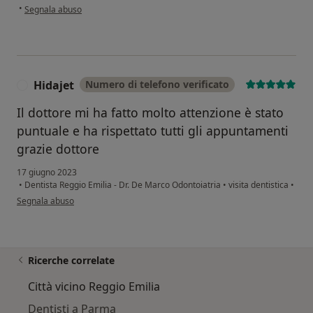
secondo l'opinione dell'utente Vittorio
•
Segnala abuso
Hidajet
Numero di telefono verificato
H
Il dottore mi ha fatto molto attenzione è stato
puntuale e ha rispettato tutti gli appuntamenti
grazie dottore
17 giugno 2023
•
Dentista Reggio Emilia - Dr. De Marco Odontoiatria
•
visita dentistica
•
secondo l'opinione dell'utente Hidajet
Segnala abuso
Ricerche correlate
Città vicino Reggio Emilia
Dentisti a Parma