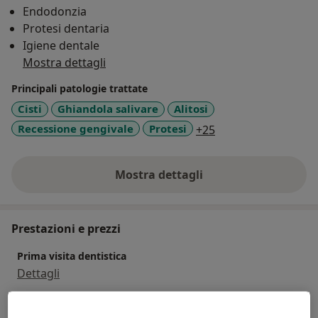
Endodonzia
Protesi dentaria
Igiene dentale
Mostra dettagli
Principali patologie trattate
Cisti
Ghiandola salivare
Alitosi
a11y_sr_more_dise
Recessione gengivale
Protesi
+25
Mostra dettagli
sull'esperienza
Prestazioni e prezzi
Prima visita dentistica
Dettagli
Intervento chirurgico preprotesico