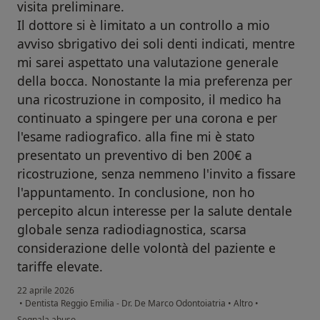
visita preliminare.
Il dottore si è limitato a un controllo a mio
avviso sbrigativo dei soli denti indicati, mentre
mi sarei aspettato una valutazione generale
della bocca. Nonostante la mia preferenza per
una ricostruzione in composito, il medico ha
continuato a spingere per una corona e per
l'esame radiografico. alla fine mi è stato
presentato un preventivo di ben 200€ a
ricostruzione, senza nemmeno l'invito a fissare
l'appuntamento. In conclusione, non ho
percepito alcun interesse per la salute dentale
globale senza radiodiagnostica, scarsa
considerazione delle volontà del paziente e
tariffe elevate.
22 aprile 2026
•
Dentista Reggio Emilia - Dr. De Marco Odontoiatria
•
Altro
•
secondo l'opinione dell'utente matteo
Segnala abuso