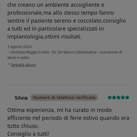
che creano un ambiente accogliente e
professionale,ma allo stesso tempo fanno
sentire il paziente sereno e coccolato.consiglio
a tutti ed in particolare specializzati in
implantologia,ottimi risultati.
3 agosto 2024
•
Dentista Reggio Emilia - Dr. De Marco Odontoiatria
•
estrazione di
denti e radici
secondo l'opinione dell'utente Nunzio Frate
•
Segnala abuso
Silvia
Numero di telefono verificato
S
Ottima esperienza, mi ha curato in modo
efficiente nel periodo di ferie estivo quando era
tutto chiuso.
Consiglio a tutti!