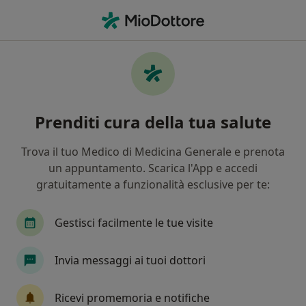
Men
Fasdac • Varese, VA
Filters
Assicurazione:
Fasdac
Specialisti a Varese con Fasdac
Prenditi cura della tua salute
In che modo ordiniamo i risultati
Trova il tuo Medico di Medicina Generale e prenota
un appuntamento. Scarica l'App e accedi
Che specializzazione stai cercando?
gratuitamente a funzionalità esclusive per te:
Ortopedico
Chirurgo generale
Proctologo
Gestisci facilmente le tue visite
Invia messaggi ai tuoi dottori
Tariffa per prestazioni private. L’importo può variare
in base alla copertura assicurativa.
Ricevi promemoria e notifiche