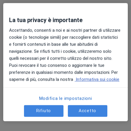
Prima visita di chirurgia pediatrica
200 €
Questo dottore non ha ancora attivato le prenotazioni online presso questo indirizzo.
La tua privacy è importante
Chiedi di attivare le prenotazioni online
Accettando, consenti a noi e ai nostri partner di utilizzare
cookie (o tecnologie simili) per raccogliere dati statistici
e fornirti contenuti in base alle tue abitudini di
navigazione. Se rifiuti tutti i cookie, utilizzeremo solo
quelli necessari per il corretto utilizzo del nostro sito.
Puoi revocare il tuo consenso o aggiornare le tue
preferenze in qualsiasi momento dalle impostazioni. Per
saperne di più, consulta la nostra
Informativa sui cookie
Dott.ssa Federica Calabrese
Modifica le impostazioni
·
Altro
Gastroenterologa
386 recensioni
Rifiuto
Accetto
Via San Michele Arcangelo 2, Varese
•
Mappa
Humanitas Medical Care Varese