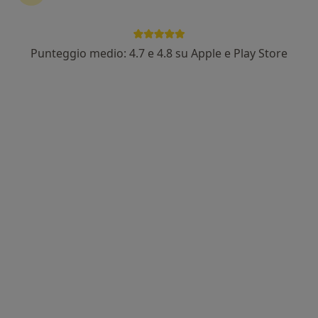
Punteggio medio: 4.7 e 4.8 su Apple e Play Store
Dott. Davide Pennazzato
·
Altro
Ortopedico
1067 recensioni
Indirizzo 1
Indirizzo 2
Online
Via Gallarate 49, Gazzada Schianno
•
Mappa
Fisiomedpro
Prima visita ortopedica
da 180 €
Questo dottore non ha ancora attivato le prenotazioni online presso questo indirizzo.