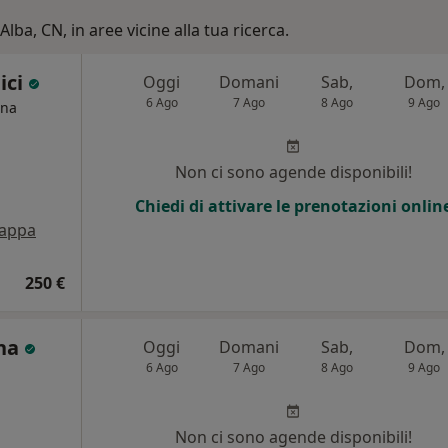
Alba, CN, in aree vicine alla tua ricerca.
lici
Oggi
Domani
Sab,
Dom,
6 Ago
7 Ago
8 Ago
9 Ago
ina
Non ci sono agende disponibili!
Chiedi di attivare le prenotazioni onlin
appa
250 €
ona
Oggi
Domani
Sab,
Dom,
6 Ago
7 Ago
8 Ago
9 Ago
Non ci sono agende disponibili!