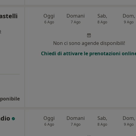
stelli
Oggi
Domani
Sab,
Dom,
6 Ago
7 Ago
8 Ago
9 Ago
o
i
Non ci sono agende disponibili!
Chiedi di attivare le prenotazioni onlin
ponibile
adio
Oggi
Domani
Sab,
Dom,
6 Ago
7 Ago
8 Ago
9 Ago