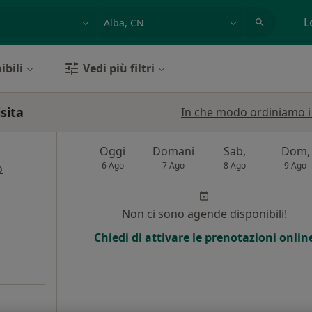
azione, medico, struttura
es: Roma
L
ibili
Vedi più filtri
sita
In che modo ordiniamo i r
Oggi
Domani
Sab,
Dom,
6 Ago
7 Ago
8 Ago
9 Ago
o
Non ci sono agende disponibili!
Chiedi di attivare le prenotazioni onlin