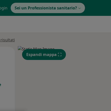
ogin
Sei un Professionista sanitario?
isultati
Lun,
Mar,
Mer,
Espandi mappa
10 Ago
11 Ago
12 Ago
e