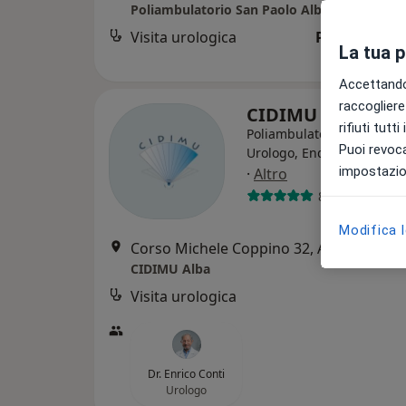
Poliambulatorio San Paolo Alba
Visita urologica
Prestazione 
La tua 
Accettando,
raccogliere 
CIDIMU Alba
rifiuti tutt
Poliambulatorio
Puoi revoca
Urologo, Endocrinologo, P
impostazion
·
Altro
8 recensioni
Modifica 
Corso Michele Coppino 32, Alba
•
Mapp
CIDIMU Alba
Visita urologica
Dr. Enrico Conti
Urologo