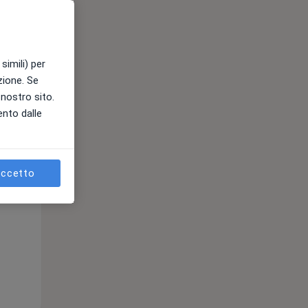
simili) per
azione. Se
Lun,
Mar,
Mer,
l nostro sito.
10 Ago
11 Ago
12 Ago
ento dalle
ccetto