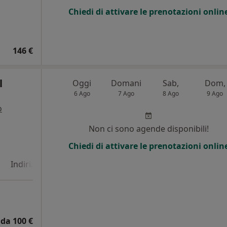
Chiedi di attivare le prenotazioni onlin
146 €
l
Oggi
Domani
Sab,
Dom,
6 Ago
7 Ago
8 Ago
9 Ago
o
i
Non ci sono agende disponibili!
Chiedi di attivare le prenotazioni onlin
Indirizzo 4
Indirizzo 5
Online
da 100 €