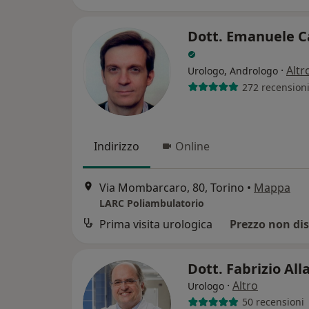
Dott. Emanuele Ca
·
Altr
Urologo, Andrologo
272 recension
Indirizzo
Online
Via Mombarcaro, 80, Torino
•
Mappa
LARC Poliambulatorio
Prima visita urologica
Prezzo non dis
Dott. Fabrizio All
·
Altro
Urologo
50 recensioni