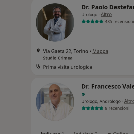
Dr. Paolo Destefa
·
Altro
Urologo
485 recension
Via Gaeta 22, Torino
•
Mappa
Studio Crimea
Prima visita urologica
Dr. Francesco Val
·
Altr
Urologo, Andrologo
8 recensioni
Indirizzo 1
Indirizzo 2
Online