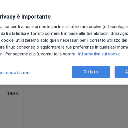
gratuita
privacy è importante
 consenti a noi e ai nostri partner di utilizzare cookie (o tecnologie 
dati statistici e fornirti contenuti in base alle tue abitudini di navig
Oggi
Domani
Sab,
Dom,
i i cookie, utilizzeremo solo quelli necessari per il corretto utilizzo de
6 Ago
7 Ago
8 Ago
9 Ago
re il tuo consenso o aggiornare le tue preferenze in qualsiasi mom
roctologo
i. Per saperne di più, consulta la nostra
Informativa sui cookie
Non ci sono agende disponibili!
Mostra profilo
Rifiuto
A
le impostazioni
a
130 €