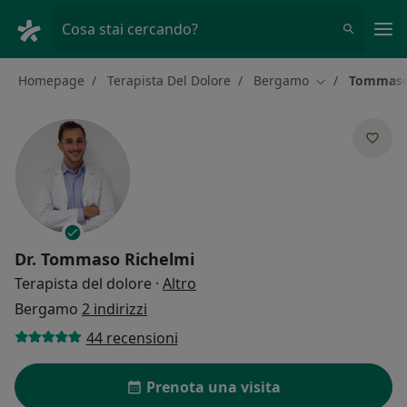
Men
Cosa stai cercando?
Homepage
Terapista Del Dolore
Bergamo
Tommaso
Cambia città
Dr.
Tommaso Richelmi
sulle specializzazioni
Terapista del dolore
·
Altro
Bergamo
2 indirizzi
44 recensioni
Prenota una visita