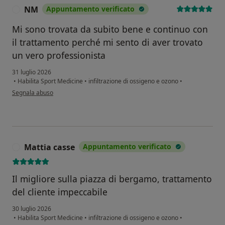
NM
Appuntamento verificato
N
Mi sono trovata da subito bene e continuo con
il trattamento perché mi sento di aver trovato
un vero professionista
31 luglio 2026
•
Habilita Sport Medicine
•
infiltrazione di ossigeno e ozono
•
secondo l'opinione dell'utente NM
Segnala abuso
Mattia casse
Appuntamento verificato
M
Il migliore sulla piazza di bergamo, trattamento
del cliente impeccabile
30 luglio 2026
•
Habilita Sport Medicine
•
infiltrazione di ossigeno e ozono
•