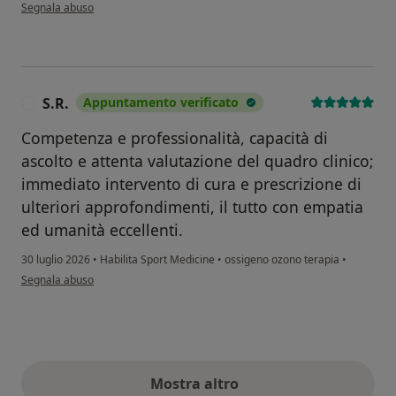
secondo l'opinione dell'utente Mattia casse
Segnala abuso
S.R.
Appuntamento verificato
S
Competenza e professionalità, capacità di
ascolto e attenta valutazione del quadro clinico;
immediato intervento di cura e prescrizione di
ulteriori approfondimenti, il tutto con empatia
ed umanità eccellenti.
30 luglio 2026
•
Habilita Sport Medicine
•
ossigeno ozono terapia
•
secondo l'opinione dell'utente S.R.
Segnala abuso
Mostra altro
opinioni di cui sopra