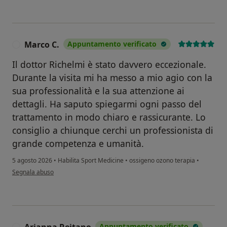
Marco C.
Appuntamento verificato
M
Il dottor Richelmi è stato davvero eccezionale.
Durante la visita mi ha messo a mio agio con la
sua professionalità e la sua attenzione ai
dettagli. Ha saputo spiegarmi ogni passo del
trattamento in modo chiaro e rassicurante. Lo
consiglio a chiunque cerchi un professionista di
grande competenza e umanità.
5 agosto 2026
•
Habilita Sport Medicine
•
ossigeno ozono terapia
•
secondo l'opinione dell'utente Marco C.
Segnala abuso
Arianna Reitano
Appuntamento verificato
A