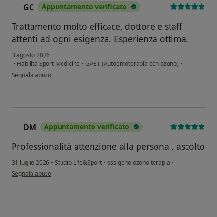
GC
Appuntamento verificato
G
Trattamento molto efficace, dottore e staff
attenti ad ogni esigenza. Esperienza ottima.
3 agosto 2026
•
Habilita Sport Medicine
•
GAET (Autoemoterapia con ozono)
•
secondo l'opinione dell'utente GC
Segnala abuso
DM
Appuntamento verificato
D
Professionalità attenzione alla persona , ascolto
31 luglio 2026
•
Studio Life&Sport
•
ossigeno ozono terapia
•
secondo l'opinione dell'utente DM
Segnala abuso