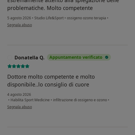
Estremamente attento alla spiegazione delle
problematiche. Molto competente
5 agosto 2026
•
Studio Life&Sport
•
ossigeno ozono terapia
•
secondo l'opinione dell'utente SC
Segnala abuso
Donatella Q.
Appuntamento verificato
D
Dottore molto competente e molto
disponibile..lo consiglio di cuore
4 agosto 2026
•
Habilita Sport Medicine
•
infiltrazione di ossigeno e ozono
•
secondo l'opinione dell'utente Donatella Q.
Segnala abuso