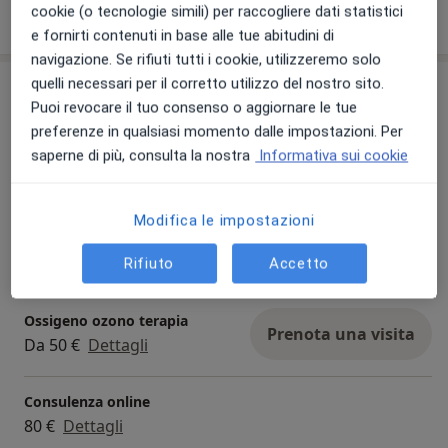
Mostra dettagli
cookie (o tecnologie simili) per raccogliere dati statistici
sull'esperienza
e fornirti contenuti in base alle tue abitudini di
navigazione. Se rifiuti tutti i cookie, utilizzeremo solo
quelli necessari per il corretto utilizzo del nostro sito.
Prestazioni e prezzi
Puoi revocare il tuo consenso o aggiornare le tue
GAET (Autoemoterapia con
preferenze in qualsiasi momento dalle impostazioni. Per
ozono)
Prenota una visita
saperne di più, consulta la nostra
Informativa sui cookie
Da 115 €
Dettagli
Modifica le impostazioni
Infiltrazione di ossigeno e
ozono
Prenota una visita
Da 80 €
Dettagli
Rifiuto
Accetto
Ossigeno ozono terapia
Prenota una visita
Da 50 €
Dettagli
Consulenza online
80 €
Dettagli