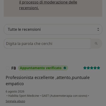
il processo di moderazione delle
Per saperne di più sulle opinioni
recensioni.
Cerca nelle recensioni
FB
Appuntamento verificato
F
Professionista eccellente ,attento,puntuale
empatico
6 agosto 2026
•
Habilita Sport Medicine
•
GAET (Autoemoterapia con ozono)
•
secondo l'opinione dell'utente FB
Segnala abuso