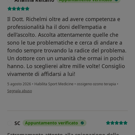
Il Dott. Richelmi oltre ad avere competenza e
professionalità ha il doni dell’empatia e
dell’ascolto. Ascolta attentamente quelle che
sono le tue problematiche e cerca di andare a
fondo sempre trovando la radice del problema.
Un dottore con un umanità che ormai in pochi
hanno. Lo sceglierei altre mille volte! Consiglio
vivamente di affidarsi a lui!
5 agosto 2026
•
Habilita Sport Medicine
•
ossigeno ozono terapia
•
secondo l'opinione dell'utente Arianna Reitano
Segnala abuso
SC
Appuntamento verificato
S