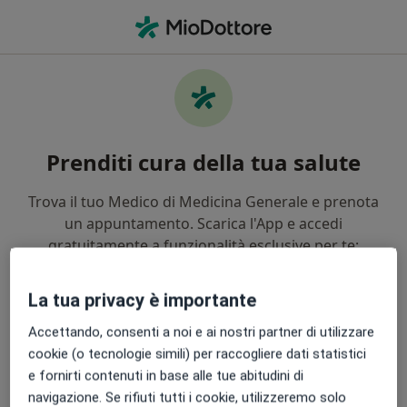
Men
Tecnico Radiologo • Bagheria, PA
Prenditi cura della tua salute
Trova il tuo Medico di Medicina Generale e prenota
un appuntamento. Scarica l'App e accedi
gratuitamente a funzionalità esclusive per te:
Gestisci facilmente le tue visite
La tua privacy è importante
Accettando, consenti a noi e ai nostri partner di utilizzare
Invia messaggi ai tuoi dottori
cookie (o tecnologie simili) per raccogliere dati statistici
e fornirti contenuti in base alle tue abitudini di
Ricevi promemoria e notifiche
navigazione. Se rifiuti tutti i cookie, utilizzeremo solo