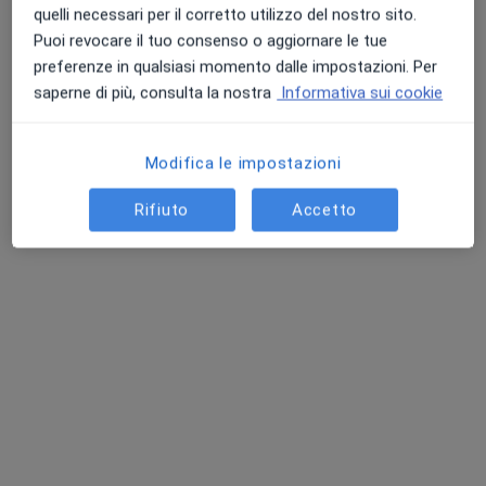
Non è stato possibile trovare tecnico
quelli necessari per il corretto utilizzo del nostro sito.
radiologo a Bagheria, PA
Puoi revocare il tuo consenso o aggiornare le tue
preferenze in qualsiasi momento dalle impostazioni. Per
Prova a cambiare la città o prendi in considerazione
Punteggio medio: 4.7 e 4.8 su Apple e Play Store
saperne di più, consulta la nostra
Informativa sui cookie
le consulenze online con uno specialista in tutto il
paese.
Modifica le impostazioni
Cambia la città
Rifiuto
Accetto
Cerca consulenze online
Homepage
Tecnico Radiologo
Bagheria
Cambia città
Servizi