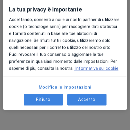
Radiologo, Radiologo diagnostico, Tecnico radiologo
La tua privacy è importante
326 recensioni
Accettando, consenti a noi e ai nostri partner di utilizzare
Punteggio medio: 4.7 e 4.8 su Apple e Play Store
P.za Donato "Denis" Bergamini 21, Cosenza
•
Mappa
cookie (o tecnologie simili) per raccogliere dati statistici
Centro di diagnostica San Francesco
e fornirti contenuti in base alle tue abitudini di
Ecografia
Prezzo non disponibile
navigazione. Se rifiuti tutti i cookie, utilizzeremo solo
quelli necessari per il corretto utilizzo del nostro sito.
Puoi revocare il tuo consenso o aggiornare le tue
preferenze in qualsiasi momento dalle impostazioni. Per
DIAGNOSTICA
Centro di diagnostica
saperne di più, consulta la nostra
Informativa sui cookie
San Francesco
Radiologo
Modifica le impostazioni
Questo centro non ha nessun professionista con date disponibili
Rifiuto
Accetto
Mostra profilo
Professionisti sanitari disponibili