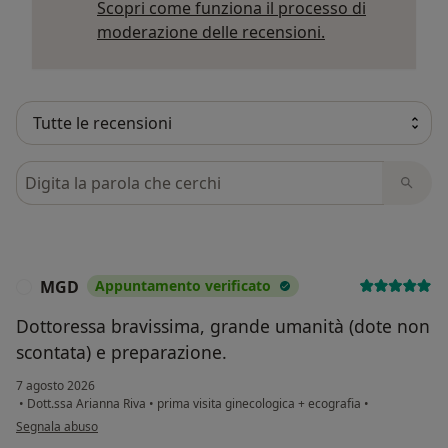
Scopri come funziona il processo di
Per saperne di p
moderazione delle recensioni.
Cerca nelle recensioni
MGD
Appuntamento verificato
M
Dottoressa bravissima, grande umanità (dote non
scontata) e preparazione.
7 agosto 2026
•
Dott.ssa Arianna Riva
•
prima visita ginecologica + ecografia
•
secondo l'opinione dell'utente MGD
Segnala abuso