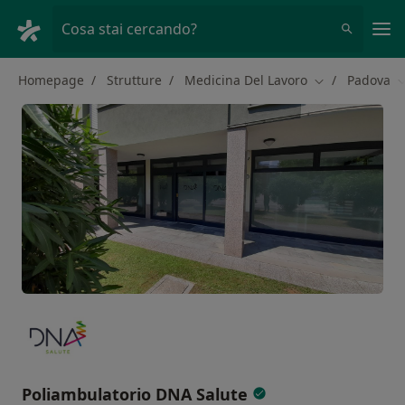
Men
Cosa stai cercando?
Homepage
Strutture
Medicina Del Lavoro
Padova
Cambia città
C
Poliambulatorio DNA Salute