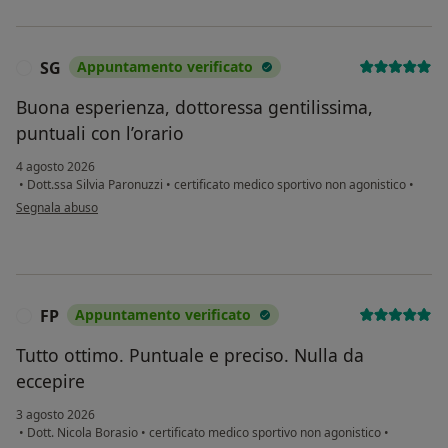
SG
Appuntamento verificato
S
Buona esperienza, dottoressa gentilissima,
puntuali con l’orario
4 agosto 2026
•
Dott.ssa Silvia Paronuzzi
•
certificato medico sportivo non agonistico
•
secondo l'opinione dell'utente SG
Segnala abuso
FP
Appuntamento verificato
F
Tutto ottimo. Puntuale e preciso. Nulla da
eccepire
3 agosto 2026
•
Dott. Nicola Borasio
•
certificato medico sportivo non agonistico
•