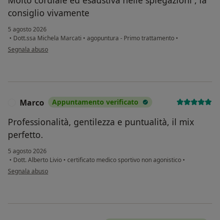
consiglio vivamente
5 agosto 2026
•
Dott.ssa Michela Marcati
•
agopuntura - Primo trattamento
•
secondo l'opinione dell'utente S.C.
Segnala abuso
Marco
Appuntamento verificato
M
Professionalità, gentilezza e puntualità, il mix
perfetto.
5 agosto 2026
•
Dott. Alberto Livio
•
certificato medico sportivo non agonistico
•
secondo l'opinione dell'utente Marco
Segnala abuso