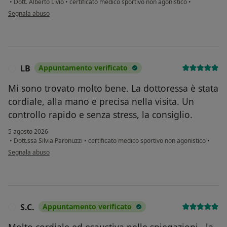
•
Dott. Alberto Livio
•
certificato medico sportivo non agonistico
•
secondo l'opinione dell'utente E.A.
Segnala abuso
LB
Appuntamento verificato
L
Mi sono trovato molto bene. La dottoressa è stata
cordiale, alla mano e precisa nella visita. Un
controllo rapido e senza stress, la consiglio.
5 agosto 2026
•
Dott.ssa Silvia Paronuzzi
•
certificato medico sportivo non agonistico
•
secondo l'opinione dell'utente LB
Segnala abuso
S.C.
Appuntamento verificato
S
Molto cordiale ed esaustiva nelle spiegazioni , la