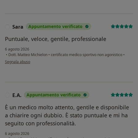
Sara
Appuntamento verificato
S
Puntuale, veloce, gentile, professionale
6 agosto 2026
•
Dott. Matteo Michielon
•
certificato medico sportivo non agonistico
•
secondo l'opinione dell'utente Sara
Segnala abuso
E.A.
Appuntamento verificato
E
È un medico molto attento, gentile e disponibile
a chiarire ogni dubbio. È stato puntuale e mi ha
seguito con professionalità.
6 agosto 2026