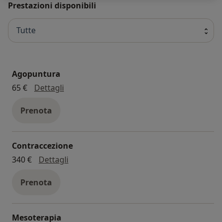
Prestazioni disponibili
preparato renda l'esperienza della visita medica più
leggera, ma altrettanto efficace per restare in salute.
Tutte
Agopuntura
agopuntura
65 €
Dettagli
Prenota
Contraccezione
contraccezione
340 €
Dettagli
Prenota
Mesoterapia