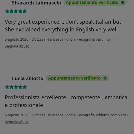
Sharareh tahmasebi
Appuntamento verificato
S
Very great experience, I don’t speak Italian but
She explained everything in English very well
5 agosto 2026
•
Dott.ssa Francesca Pontini
•
ecografia parti molli
•
secondo l'opinione dell'utente Sharareh tahmasebi
Segnala abuso
Lucia Ziliotto
Appuntamento verificato
L
Professionista eccellente , competente , empatica
e professionale
5 agosto 2026
•
Dott.ssa Francesca Pontini
•
ecografia addome completo
•
secondo l'opinione dell'utente Lucia Ziliotto
Segnala abuso