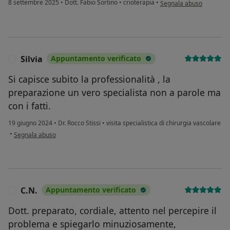
secondo l'opinione dell'
8 settembre 2025
•
Dott. Fabio Sortino
•
crioterapia
•
Segnala abuso
Silvia
Appuntamento verificato
S
Si capisce subito la professionalità , la
preparazione un vero specialista non a parole ma
con i fatti.
19 giugno 2024
•
Dr. Rocco Stissi
•
visita specialistica di chirurgia vascolare
secondo l'opinione dell'utente Silvia
•
Segnala abuso
C.N.
Appuntamento verificato
C
Dott. preparato, cordiale, attento nel percepire il
problema e spiegarlo minuziosamente,