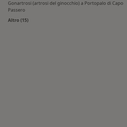
Gonartrosi (artrosi del ginocchio) a Portopalo di Capo
Passero
Altro (15)
Altro nella categoria: Principali patologie tratta