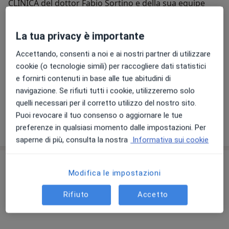
CLINICA del dottor Fabio Sortino e della sua equipe
medica le seguenti attività strumentale:
Elettromiografia, Elettroencefalogramma, Potenziali,
La tua privacy è importante
Evocati (Pea,Pev,Pess), Polisonnografia,
Ecografianeuromuscolare, Laser ad elevata potenza.
Accettando, consenti a noi e ai nostri partner di utilizzare
Chi siamo
Tecar terapia, Ultrasuoni, Ionoforesi, Magnototerapia,
Altro
cookie (o tecnologie simili) per raccogliere dati statistici
Presso terapia. Venoplus, Onde D'urto, Crioterapia,
e fornirti contenuti in base alle tue abitudini di
Le nostre specializzazioni
Mostra tutto
Terapia del dolore lombare e articolare con gas
navigazione. Se rifiuti tutti i cookie, utilizzeremo solo
medicale.
quelli necessari per il corretto utilizzo del nostro sito.
Puoi revocare il tuo consenso o aggiornare le tue
Visualizza altre informazioni
preferenze in qualsiasi momento dalle impostazioni. Per
Prestazioni di: Ortopedia - Neurologia - Fisiatrica -
saperne di più, consulta la nostra
Informativa sui cookie
Chirurgia generale e vascolare.
I nostri medici sono a vostra disposizione per qualsiasi
Prestazioni disponibili
Modifica le impostazioni
richiesta di informazione e prenotazione
Tutte
Rifiuto
Accetto