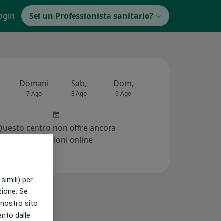
ogin
Sei un Professionista sanitario?
Domani
Sab,
Dom,
Lun,
Mar,
7 Ago
8 Ago
9 Ago
10 Ago
11 Ag
Questo centro non offre ancora
prenotazioni online
simili) per
azione. Se
l nostro sito.
ento dalle