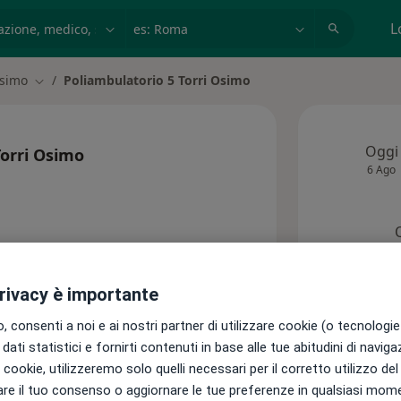
azione, medico, struttura
es: Roma
L
simo
Poliambulatorio 5 Torri Osimo
 città
Cambia città
Oggi
Torri Osimo
6 Ago
privacy è importante
 consenti a noi e ai nostri partner di utilizzare cookie (o tecnologie 
dati statistici e fornirti contenuti in base alle tue abitudini di navig
m
Indirizzi
i i cookie, utilizzeremo solo quelli necessari per il corretto utilizzo de
re il tuo consenso o aggiornare le tue preferenze in qualsiasi mom