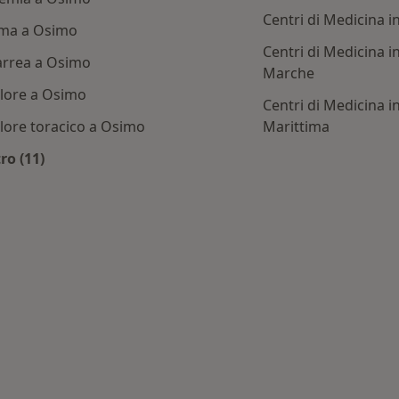
Centri di Medicina 
ma a Osimo
Centri di Medicina i
arrea a Osimo
Marche
lore a Osimo
Centri di Medicina i
lore toracico a Osimo
Marittima
ro (11)
Altro nella categoria: Principali patologie trattate
 ricercati