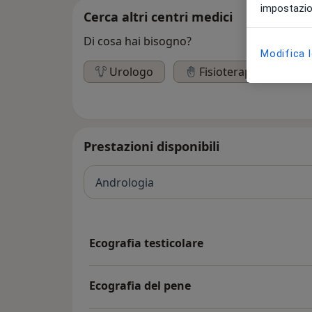
impostazion
Cerca altri centri medici
Di cosa hai bisogno?
Modifica 
Urologo
Fisioterapista
Prestazioni disponibili
Andrologia
Ecografia testicolare
Ecografia del pene