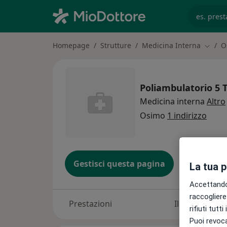
es. prest
Homepage
Strutture
Medicina Interna
O
Cambia
Poliambulatorio 5 
Medicina interna
Altro
Osimo
1 indirizzo
Gestisci questa pagina
La tua 
Accettando,
raccogliere 
Prestazioni
Il nostro tea
rifiuti tutt
Puoi revoca