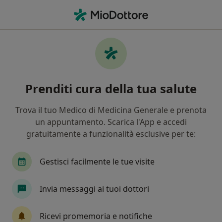
Men
Cosa stai cercando?
Homepage
Strutture
Chirurgia Generale
Sirone
Cambia città
Cam
Prenditi cura della tua salute
Parasanitis
Trova il tuo Medico di Medicina Generale e prenota
Chirurgia generale
Altro
un appuntamento. Scarica l'App e accedi
gratuitamente a funzionalità esclusive per te:
Sirone
1 indirizzo
21 recensioni
Gestisci facilmente le tue visite
Invia messaggi ai tuoi dottori
Su di noi
Prestazioni
Il nostro team
Indirizzi
Ricevi promemoria e notifiche
Cerca altri centri medici