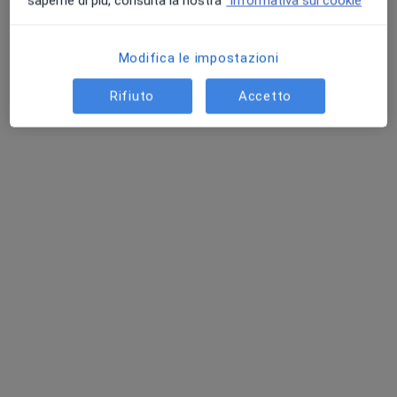
saperne di più, consulta la nostra
Informativa sui cookie
Visita proctologica + anoscopia
+ 4 prestazioni
Modifica le impostazioni
Rifiuto
Accetto
Come funzionano i prezzi?
Il nostro team
Angiologo
Dr. Baldovino Griffa
Chirurgo generale, Gastroenterologo, Angiologo
3 recensioni