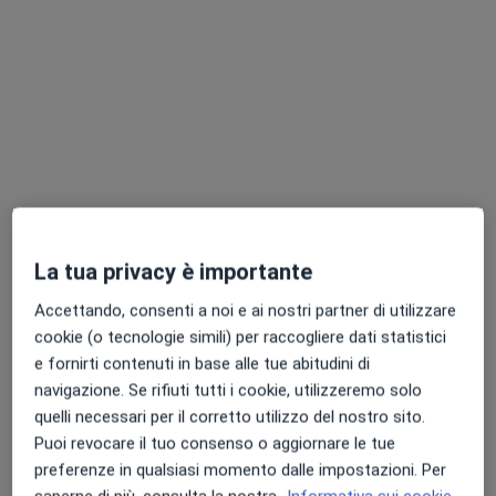
-Preparatore atletico
-Tecnico Amplifon
-Medico chirurgo generale
Prestazioni disponibili
-Medico del lavoro
-Logopedista
Chirurgia generale
-Tecnico ortopedico
-Naturopata
-Fisioterapista
-Rinnovo patenti
Rinnovo patente di guida
-Rinnovo porto d'armi
100 €
-Fisiatra
La tua privacy è importante
Chirurgia generale
Accettando, consenti a noi e ai nostri partner di utilizzare
cookie (o tecnologie simili) per raccogliere dati statistici
e fornirti contenuti in base alle tue abitudini di
Visita di chirurgia generale
navigazione. Se rifiuti tutti i cookie, utilizzeremo solo
quelli necessari per il corretto utilizzo del nostro sito.
Visita di controllo di chirurgia vascolare
Puoi revocare il tuo consenso o aggiornare le tue
preferenze in qualsiasi momento dalle impostazioni. Per