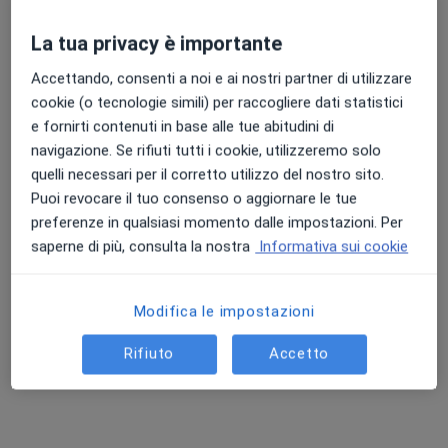
Centro medico odontoiatrico
·
Altro
Dentista, Ortodontista, Osteopata
La tua privacy è importante
247 recensioni
Accettando, consenti a noi e ai nostri partner di utilizzare
Indirizzo 1
Indirizzo 2
cookie (o tecnologie simili) per raccogliere dati statistici
e fornirti contenuti in base alle tue abitudini di
navigazione. Se rifiuti tutti i cookie, utilizzeremo solo
Piazza Bernardo Tanucci 8, Firenze
•
Mappa
quelli necessari per il corretto utilizzo del nostro sito.
Cliniche Dentali Nicastro
Puoi revocare il tuo consenso o aggiornare le tue
Prima visita dentistica
Prestazione gratuita
preferenze in qualsiasi momento dalle impostazioni. Per
Mostra tutte le prestazioni
saperne di più, consulta la nostra
Informativa sui cookie
Modifica le impostazioni
Dott. Massimiliano
Dott. Davide
Dott.ssa Maria Rosa
Nicastro
Cavallaro
Curcio
Rifiuto
Accetto
Dentista
Dentista
Dentista
Vedi tutti i dottori 5
Questo centro non ha nessun professionista con date disponibili