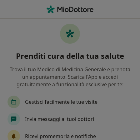
Men
Odontoiatria • San Giovanni Valdarno, AR
Filters
• 1
Assicurazione
Map
Centri specialistici di odontoiatria a San
Prenditi cura della tua salute
Giovanni Valdarno
In che modo ordiniamo i risultati
Trova il tuo Medico di Medicina Generale e prenota
un appuntamento. Scarica l'App e accedi
gratuitamente a funzionalità esclusive per te:
Gestisci facilmente le tue visite
Invia messaggi ai tuoi dottori
Istituto Santa Caterina
Ricevi promemoria e notifiche
Centro Medico