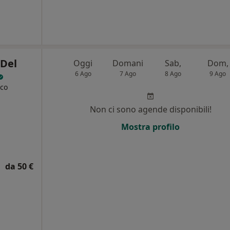
 Del
Oggi
Domani
Sab,
Dom,
6 Ago
7 Ago
8 Ago
9 Ago
ico
Non ci sono agende disponibili!
Mostra profilo
da 50 €