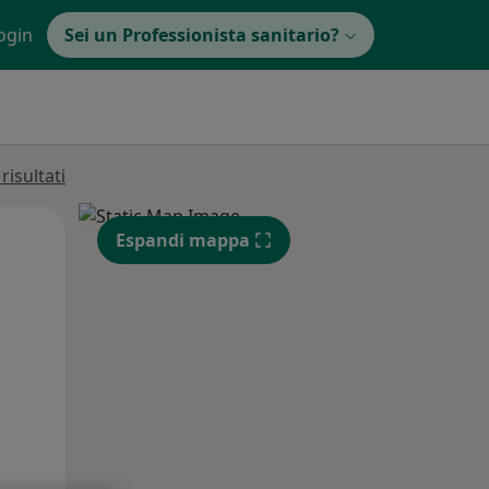
ogin
Sei un Professionista sanitario?
isultati
Lun,
Mar,
Mer,
Espandi mappa
10 Ago
11 Ago
12 Ago