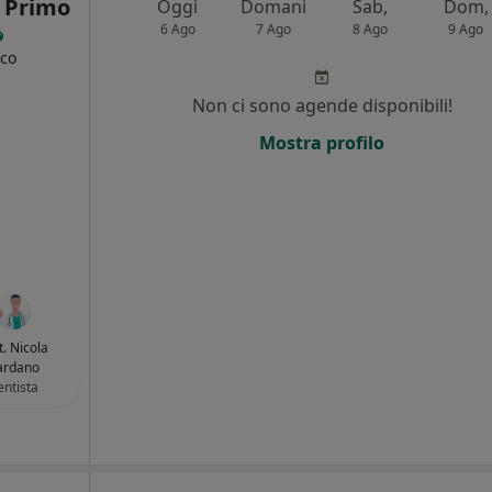
o Primo
Oggi
Domani
Sab,
Dom,
6 Ago
7 Ago
8 Ago
9 Ago
ico
Non ci sono agende disponibili!
Mostra profilo
t. Nicola
ardano
ntista