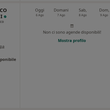
ICO
Oggi
Domani
Sab,
Dom,
CI
6 Ago
7 Ago
8 Ago
9 Ago
ico
Non ci sono agende disponibili!
Mostra profilo
pa
ponibile