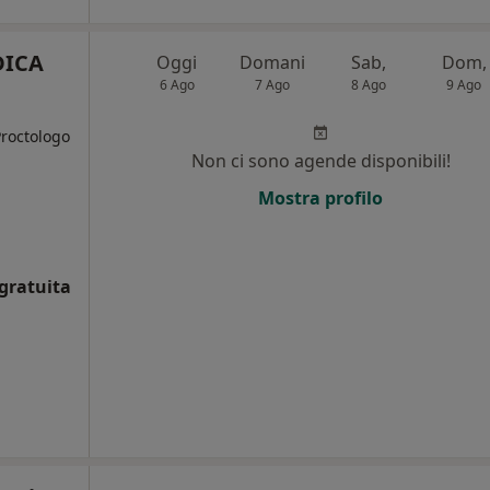
DICA
Oggi
Domani
Sab,
Dom,
6 Ago
7 Ago
8 Ago
9 Ago
Proctologo
Non ci sono agende disponibili!
i
Mostra profilo
gratuita