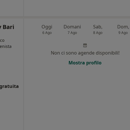
 Bari
Oggi
Domani
Sab,
Dom,
6 Ago
7 Ago
8 Ago
9 Ago
ico
ienista
Non ci sono agende disponibili!
Mostra profilo
gratuita