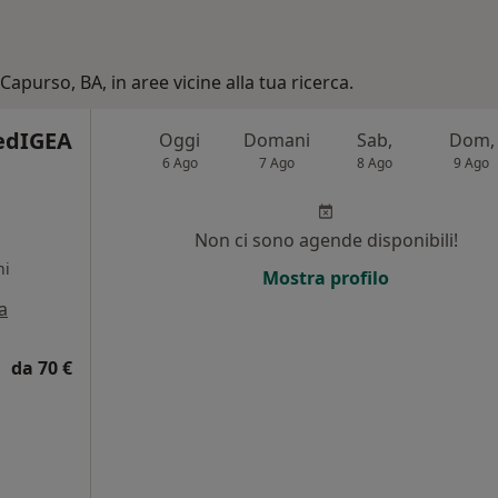
Capurso, BA, in aree vicine alla tua ricerca.
edIGEA
Oggi
Domani
Sab,
Dom,
6 Ago
7 Ago
8 Ago
9 Ago
Non ci sono agende disponibili!
ni
Mostra profilo
a
da 70 €