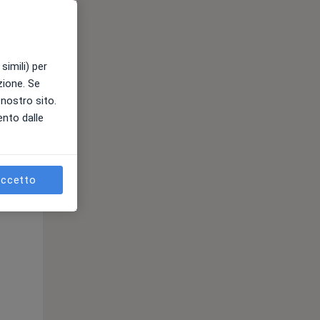
simili) per
azione. Se
l nostro sito.
ento dalle
Lun,
Mar,
Mer,
10 Ago
11 Ago
12 Ago
ccetto