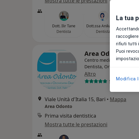
Mostra tutte le prestazioni
La tua 
Dott. Ilir Tane
Dott.ssa Anika Tane
Accettando,
Dentista
Dentista
raccogliere 
rifiuti tutt
Puoi revoca
Area Odonto
impostazion
Centro medico odontoiatr
Dentista, Ortodontista, R
Altro
Modifica 
57 recensioni
Viale Unità d'Italia 15, Bari
•
Mappa
Area Odonto
Prima visita dentistica
Mostra tutte le prestazioni