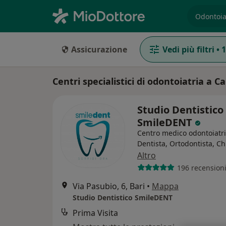
es. prest
Assicurazione
Vedi più filtri
•
1
Centri specialistici di odontoiatria a C
Studio Dentistico
SmileDENT
Centro medico odontoiatr
Dentista, Ortodontista, C
Altro
196 recension
Via Pasubio, 6, Bari
•
Mappa
Studio Dentistico SmileDENT
Prima Visita