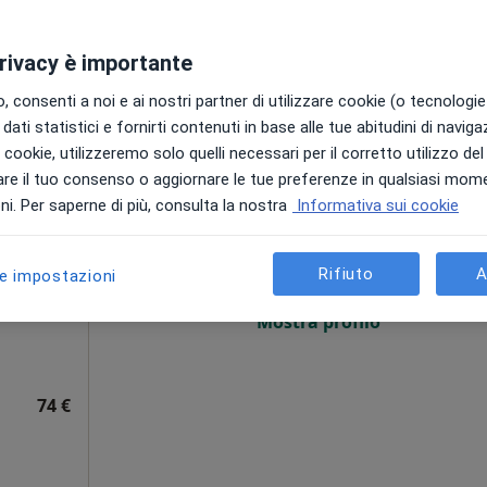
privacy è importante
 consenti a noi e ai nostri partner di utilizzare cookie (o tecnologie 
dati statistici e fornirti contenuti in base alle tue abitudini di navig
i i cookie, utilizzeremo solo quelli necessari per il corretto utilizzo de
re il tuo consenso o aggiornare le tue preferenze in qualsiasi mom
Oggi
Domani
Sab,
Dom,
i. Per saperne di più, consulta la nostra
Informativa sui cookie
ico
6 Ago
7 Ago
8 Ago
9 Ago
·
adiologo
Rifiuto
A
le impostazioni
Non ci sono agende disponibili!
Mostra profilo
74 €