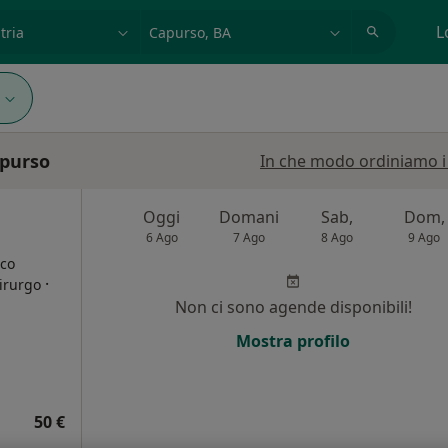
azione, medico, struttura
es: Roma
L
apurso
In che modo ordiniamo i r
Oggi
Domani
Sab,
Dom,
6 Ago
7 Ago
8 Ago
9 Ago
ico
·
hirurgo
Non ci sono agende disponibili!
i
Mostra profilo
50 €