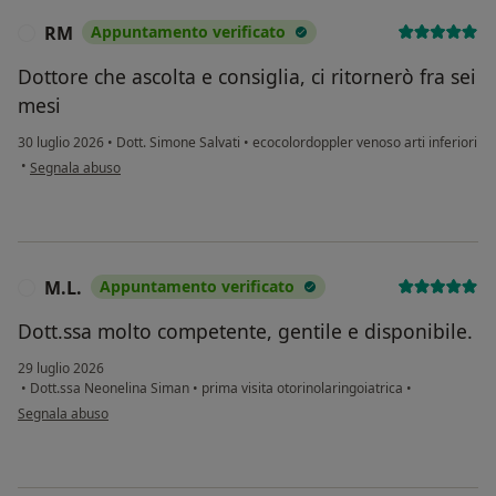
RM
Appuntamento verificato
R
Dottore che ascolta e consiglia, ci ritornerò fra sei
mesi
30 luglio 2026
•
Dott. Simone Salvati
•
ecocolordoppler venoso arti inferiori
secondo l'opinione dell'utente RM
•
Segnala abuso
M.L.
Appuntamento verificato
M
Dott.ssa molto competente, gentile e disponibile.
29 luglio 2026
•
Dott.ssa Neonelina Siman
•
prima visita otorinolaringoiatrica
•
secondo l'opinione dell'utente M.L.
Segnala abuso