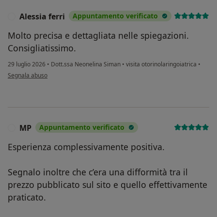
Alessia ferri
Appuntamento verificato
A
Molto precisa e dettagliata nelle spiegazioni.
Consigliatissimo.
29 luglio 2026
•
Dott.ssa Neonelina Siman
•
visita otorinolaringoiatrica
•
secondo l'opinione dell'utente Alessia ferri
Segnala abuso
MP
Appuntamento verificato
M
Esperienza complessivamente positiva.
Segnalo inoltre che c’era una difformità tra il
prezzo pubblicato sul sito e quello effettivamente
praticato.