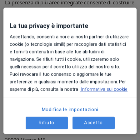
La presenza di più aree integrate consente di costruire
percorsi più completi, dalla prima valutazione fino agli
eventuali approfondimenti diagnostici, ai controlli
periodici, al recupero funzionale o al monitoraggio nel
La tua privacy è importante
tempo.
Accettando, consenti a noi e ai nostri partner di utilizzare
cookie (o tecnologie simili) per raccogliere dati statistici
L’approccio MyLAB si basa sulla
collaborazione tra
e fornirti contenuti in base alle tue abitudini di
professionisti
: quando il quadro clinico richiede
navigazione. Se rifiuti tutti i cookie, utilizzeremo solo
competenze diverse, gli specialisti possono lavorare in
quelli necessari per il corretto utilizzo del nostro sito.
sinergia per costruire un percorso personalizzato e
Puoi revocare il tuo consenso o aggiornare le tue
coerente con le esigenze del paziente.
preferenze in qualsiasi momento dalle impostazioni. Per
Le
sedi
sono organizzate per offrire ambienti moderni,
saperne di più, consulta la nostra
Informativa sui cookie
confortevoli e riservati, con un accesso semplice alle
prestazioni e una gestione chiara del percorso.
Modifica le impostazioni
MyLAB Monza
Rifiuto
Accetto
Via Borgazzi, 7
20900 Monza MB