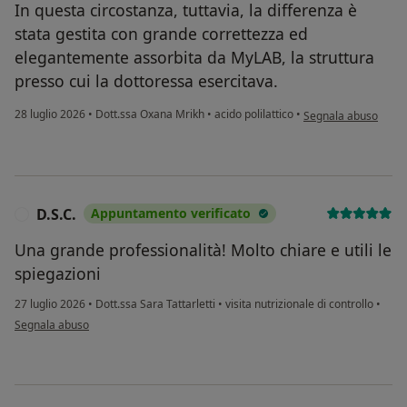
In questa circostanza, tuttavia, la differenza è
stata gestita con grande correttezza ed
elegantemente assorbita da MyLAB, la struttura
presso cui la dottoressa esercitava.
secondo l'opinione d
28 luglio 2026
•
Dott.ssa Oxana Mrikh
•
acido polilattico
•
Segnala abuso
D.S.C.
Appuntamento verificato
D
Una grande professionalità! Molto chiare e utili le
spiegazioni
27 luglio 2026
•
Dott.ssa Sara Tattarletti
•
visita nutrizionale di controllo
•
secondo l'opinione dell'utente D.S.C.
Segnala abuso