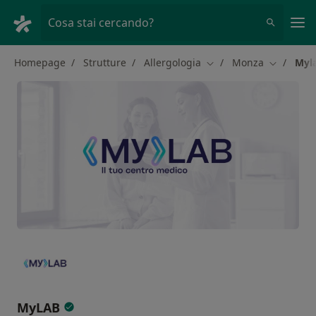
Men
Cosa stai cercando?
Homepage
Strutture
Allergologia
Monza
Myl
Cambia città
Cambia ci
MyLAB