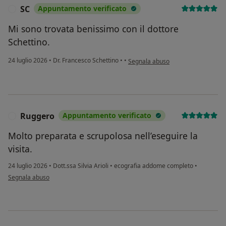
SC
Appuntamento verificato
S
Mi sono trovata benissimo con il dottore
Schettino.
secondo l'opinione dell'utente SC
24 luglio 2026
•
Dr. Francesco Schettino
•
•
Segnala abuso
Ruggero
Appuntamento verificato
R
Molto preparata e scrupolosa nell’eseguire la
visita.
24 luglio 2026
•
Dott.ssa Silvia Arioli
•
ecografia addome completo
•
secondo l'opinione dell'utente Ruggero
Segnala abuso