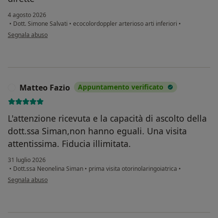
4 agosto 2026
•
Dott. Simone Salvati
•
ecocolordoppler arterioso arti inferiori
•
secondo l'opinione dell'utente DB
Segnala abuso
Matteo Fazio
Appuntamento verificato
M
L'attenzione ricevuta e la capacità di ascolto della
dott.ssa Siman,non hanno eguali. Una visita
attentissima. Fiducia illimitata.
31 luglio 2026
•
Dott.ssa Neonelina Siman
•
prima visita otorinolaringoiatrica
•
secondo l'opinione dell'utente Matteo Fazio
Segnala abuso