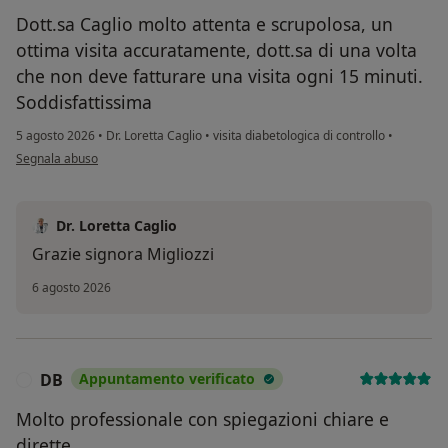
Dott.sa Caglio molto attenta e scrupolosa, un
ottima visita accuratamente, dott.sa di una volta
che non deve fatturare una visita ogni 15 minuti.
Soddisfattissima
5 agosto 2026
•
Dr. Loretta Caglio
•
visita diabetologica di controllo
•
secondo l'opinione dell'utente Migliozzi Giuseppina
Segnala abuso
Dr. Loretta Caglio
Grazie signora Migliozzi
6 agosto 2026
DB
Appuntamento verificato
D
Molto professionale con spiegazioni chiare e
dirette