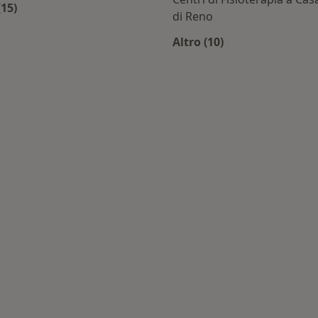
(15)
di Reno
 ricercati
ltro nella categoria: Principali patologie trattate
Altro (10)
Altro nella categoria: