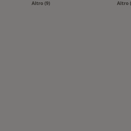
Altro (9)
Altro 
Altro nella categoria: Centri medici più
A