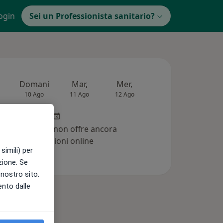
ogin
Sei un Professionista sanitario?
Domani
Mar,
Mer,
Gio,
Ven
10 Ago
11 Ago
12 Ago
13 Ago
14 Ag
Questo centro non offre ancora
prenotazioni online
simili) per
azione. Se
l nostro sito.
ento dalle