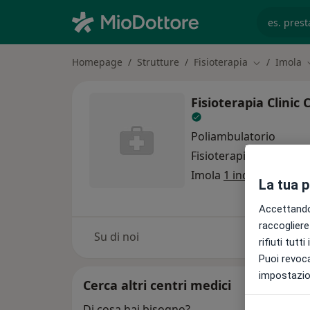
es. prest
Homepage
Strutture
Fisioterapia
Imola
Cambia città
Fisioterapia Clinic
Poliambulatorio
Fisioterapia
Altro
Imola
1 indirizzo
La tua 
Accettando,
raccogliere 
Su di noi
rifiuti tutt
Puoi revoca
impostazion
Cerca altri centri medici
Di cosa hai bisogno?