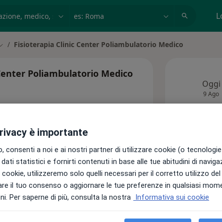
azione, medico, struttura
es: Roma
L
Fisioterapia Clinic Center Poliambulatorio Medico
Cambia città
 Center Poliambulatorio Medico
Oggi
9 Ago
privacy è importante
 consenti a noi e ai nostri partner di utilizzare cookie (o tecnologie 
dati statistici e fornirti contenuti in base alle tue abitudini di navig
Indirizzi
i i cookie, utilizzeremo solo quelli necessari per il corretto utilizzo de
re il tuo consenso o aggiornare le tue preferenze in qualsiasi mom
i. Per saperne di più, consulta la nostra
Informativa sui cookie