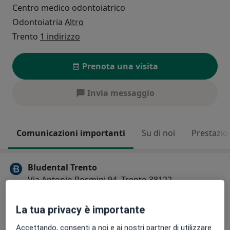
Centro medico odontoiatrico
Odontoiatria
Altro
Trento
1 indirizzo
Prenota una visita
Invia messaggio
Comunicazioni importanti
Su di noi
Prestazio
Bludental Trento
Via Antonio Rosmini 94, Trento 38122
Igiene dentale a 49€
La tua privacy è importante
Durante la visita specialistica viene effettuata una
Accettando, consenti a noi e ai nostri partner di utilizzare