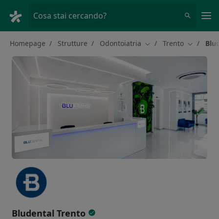
Men
Cosa stai cercando?
Homepage
Strutture
Odontoiatria
Trento
Blu
Cambia città
Cambia ci
Bludental Trento