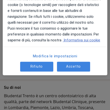
valutazione dello stato di salute generale del
cookie (o tecnologie simili) per raccogliere dati statistici
paziente, con un check-up approfondito e, se
e fornirti contenuti in base alle tue abitudini di
indicata dal dottore, un’ortopanoramica.
Leggi di più
navigazione. Se rifiuti tutti i cookie, utilizzeremo solo
24/06/2026
quelli necessari per il corretto utilizzo del nostro sito.
Nella stessa visita, salvo diversa indicazione
Puoi revocare il tuo consenso o aggiornare le tue
clinica dell’odontoiatra, viene eseguita anche la
preferenze in qualsiasi momento dalle impostazioni. Per
pulizia dei denti professionale, detta anche igiene
saperne di più, consulta la nostra
Informativa sui cookie
dentale o detartrasi. Il trattamento aiuta a
mantenere sana la dentatura naturale,
rimuovendo tartaro e placca dentale e
Modifica le impostazioni
contribuendo alla prevenzione di patologie
importanti come carie e parodontite.
Rifiuto
Accetto
Per prenotare la tua igiene dentale, è possibile
selezionare la prestazione “prima visita generale”.
Su di noi
Bludental Trento è un centro odontoiatrico di alta
qualità, parte del network Bludental Clinique, presente
in Lombardia, Piemonte, Lazio, Umbria, Toscana,