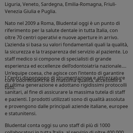
Liguria, Veneto, Sardegna, Emilia-Romagna, Friuli-
Venezia Giulia e Puglia.
Nato nel 2009 a Roma, Bludental oggi è un punto di
riferimento per la salute dentale in tutta Italia, con
oltre 70 centri operativi e nuove aperture in arrivo.
L’azienda si basa su valori fondamentali quali la qualità,
la sicurezza e la trasparenza del servizio al paziente. Lo
staff medico si compone di specialisti di grande
esperienza ed eccellenze dell’odontoiatria nazionale.
Un’equipe coesa, che agisce con l’intento di garantire
I Centri dispongono di strumentazione e attrezzature
cure odontoiatriche di massima qualità, accessibili a
di ultima generazione e adottano rigidissimi protocolli
tutti.
sanitari, al fine di assicurare la massima tutela di staff
e pazienti. I prodotti utilizzati sono di qualità assoluta
e provengono dalle principali aziende italiane, europee
e statunitensi.
Bludental conta oggi su uno staff di più di 1000
collaboratori in tutta Italia, al servizio di oltre 400.000