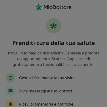
Men
Allergologia • Acerra, NA
Filters
• 1
Assicurazione
Map
Centri specialistici di allergologia a Acerra
Prenditi cura della tua salute
In che modo ordiniamo i risultati
Trova il tuo Medico di Medicina Generale e prenota
un appuntamento. Scarica l'App e accedi
gratuitamente a funzionalità esclusive per te:
Gestisci facilmente le tue visite
Invia messaggi ai tuoi dottori
Centro Medico Sant'Anna Medical
Centro Medico
Ricevi promemoria e notifiche
·
Altro
Allergologo, Endocrinologo, Urologo