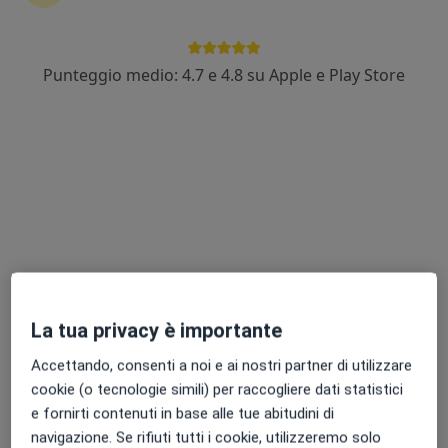
1034 recensioni
Via Vittorio Veneto 54, Acerra
•
Mappa
Punteggio medio: 4.7 e 4.8 su Apple e Play Store
Centro Medico Sant'Anna Medical
Visita allergologica
70 €
Mostra tutte le prestazioni
Dr. Luciano
Sorrentino
Allergologo
Questo centro non ha nessun professionista con date disponibili
La tua privacy è importante
Mostra profilo
Accettando, consenti a noi e ai nostri partner di utilizzare
cookie (o tecnologie simili) per raccogliere dati statistici
e fornirti contenuti in base alle tue abitudini di
Professionisti sanitari disponibili
navigazione. Se rifiuti tutti i cookie, utilizzeremo solo