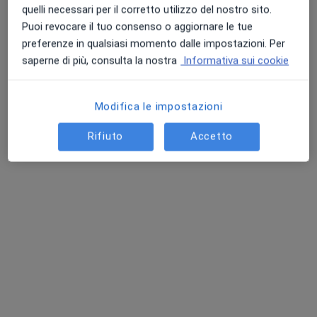
Questi professionisti sanitari si trovano fuori Acerra,
quelli necessari per il corretto utilizzo del nostro sito.
NA, in aree vicine alla tua ricerca.
Puoi revocare il tuo consenso o aggiornare le tue
preferenze in qualsiasi momento dalle impostazioni. Per
saperne di più, consulta la nostra
Informativa sui cookie
Modifica le impostazioni
Rifiuto
Accetto
Centro Medico Radices
Centro Medico
·
Altro
Allergologo, Endocrinologo, Proctologo
2538 recensioni
Indirizzo 1
Indirizzo 2
Piazza della Libertà, 23, Salerno
•
Mappa
Centro Medico Radices