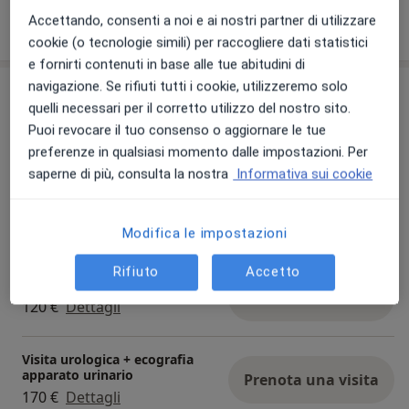
Accettando, consenti a noi e ai nostri partner di utilizzare
cookie (o tecnologie simili) per raccogliere dati statistici
e fornirti contenuti in base alle tue abitudini di
navigazione. Se rifiuti tutti i cookie, utilizzeremo solo
Prestazioni e prezzi
quelli necessari per il corretto utilizzo del nostro sito.
Visita andrologica
Puoi revocare il tuo consenso o aggiornare le tue
Prenota una visita
Da 150 €
Dettagli
preferenze in qualsiasi momento dalle impostazioni. Per
saperne di più, consulta la nostra
Informativa sui cookie
Visita urologica
Prenota una visita
Da 150 €
Dettagli
Modifica le impostazioni
Rifiuto
Accetto
Visita di controllo
Prenota una visita
120 €
Dettagli
Visita urologica + ecografia
apparato urinario
Prenota una visita
170 €
Dettagli