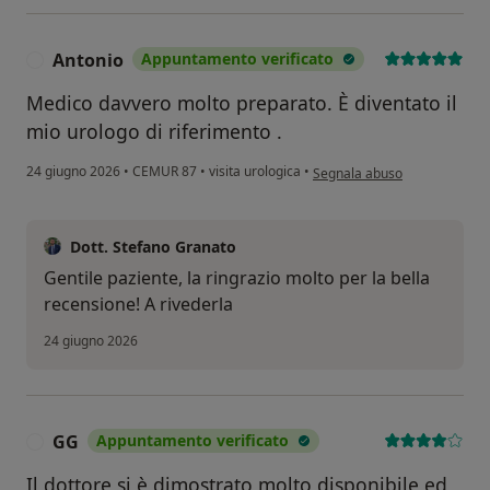
Antonio
Appuntamento verificato
A
Medico davvero molto preparato. È diventato il
mio urologo di riferimento .
secondo l'opinione dell'utent
24 giugno 2026
•
CEMUR 87
•
visita urologica
•
Segnala abuso
Dott. Stefano Granato
Gentile paziente, la ringrazio molto per la bella
recensione! A rivederla
24 giugno 2026
GG
Appuntamento verificato
G
Il dottore si è dimostrato molto disponibile ed