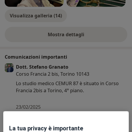
Visualizza galleria (14)
Mostra dettagli
sull'esperienza
Comunicazioni importanti
Dott. Stefano Granato
Corso Francia 2 bis, Torino 10143
Lo studio medico CEMUR 87 è situato in Corso
Francia 2bis a Torino, 4° piano.
23/02/2025
La tua privacy è importante