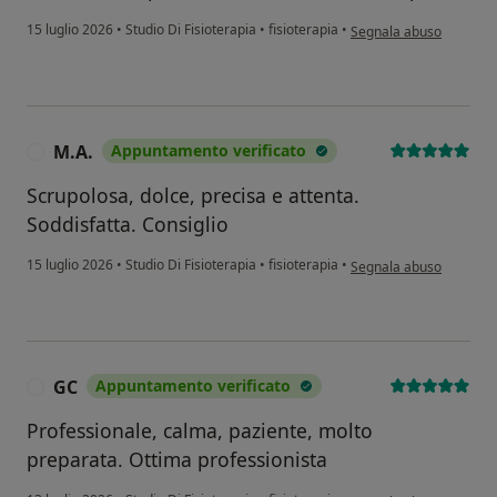
secondo l'opinione dell'
15 luglio 2026
•
Studio Di Fisioterapia
•
fisioterapia
•
Segnala abuso
M.A.
Appuntamento verificato
M
Scrupolosa, dolce, precisa e attenta.
Soddisfatta. Consiglio
secondo l'opinione dell'
15 luglio 2026
•
Studio Di Fisioterapia
•
fisioterapia
•
Segnala abuso
GC
Appuntamento verificato
G
Professionale, calma, paziente, molto
preparata. Ottima professionista
secondo l'opinione dell