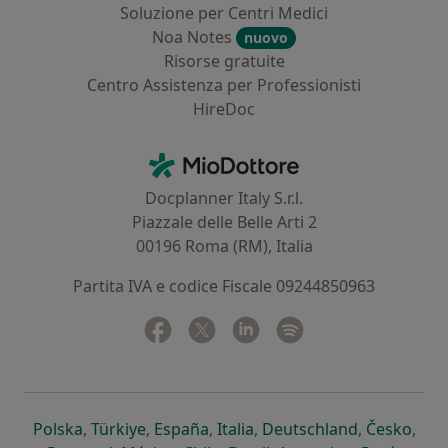
Soluzione per Centri Medici
Noa Notes
nuovo
Risorse gratuite
Centro Assistenza per Professionisti
HireDoc
Contatti
MioDottore - Homepage
Docplanner Italy S.r.l.
Piazzale delle Belle Arti 2
00196 Roma (RM), Italia
Partita IVA e codice Fiscale 09244850963
Facebook
si apre in una nuova scheda
Twitter
si apre in una nuova scheda
Linkedin
si apre in una nuova sc
Spotify
si apre in una nuo
si apre in una nuova scheda
si apre in una nuova scheda
si apre in una nuova scheda
si apre in una nuova sche
si apre in 
si a
Polska
,
Türkiye
,
España
,
Italia
,
Deutschland
,
Česko
,