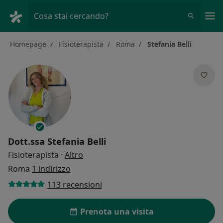
Men
Cosa stai cercando?
Homepage
Fisioterapista
Roma
Stefania Belli
Dott.ssa
Stefania Belli
sulle specializzazioni
Fisioterapista
·
Altro
Roma
1 indirizzo
113 recensioni
Prenota una visita