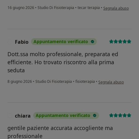
secondo l'opinione d
16 giugno 2026
•
Studio Di Fisioterapia
•
tecar terapia
•
Segnala abuso
Fabio
Appuntamento verificato
F
Dott.ssa molto professionale, preparata ed
efficiente. Ho trovato riscontro alla prima
seduta
secondo l'opinione dell'
8 giugno 2026
•
Studio Di Fisioterapia
•
fisioterapia
•
Segnala abuso
chiara
Appuntamento verificato
C
gentile paziente accurata accogliente ma
professionale