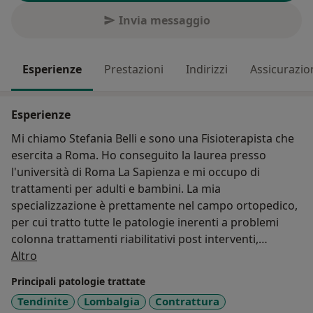
Invia messaggio
Esperienze
Prestazioni
Indirizzi
Assicurazio
Esperienze
Mi chiamo Stefania Belli e sono una Fisioterapista che
esercita a Roma. Ho conseguito la laurea presso
l'università di Roma La Sapienza e mi occupo di
trattamenti per adulti e bambini. La mia
specializzazione è prettamente nel campo ortopedico,
per cui tratto tutte le patologie inerenti a problemi
colonna trattamenti riabilitativi post interventi,
Su di me
tendiniti, contratture, patologie articolari e mi sono
Altro
specializzata anche nel linfodrenaggio post intervento
Principali patologie trattate
tumorale. Utilizzo ,oltre alla terapia manuale anche
Tendinite
Lombalgia
Contrattura
apparecchi elettromedicali come la tecar, il laser, l