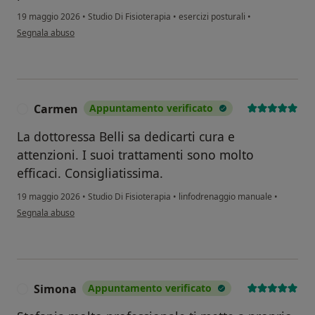
19 maggio 2026
•
Studio Di Fisioterapia
•
esercizi posturali
•
secondo l'opinione dell'utente chiara
Segnala abuso
Carmen
Appuntamento verificato
C
La dottoressa Belli sa dedicarti cura e
attenzioni. I suoi trattamenti sono molto
efficaci. Consigliatissima.
19 maggio 2026
•
Studio Di Fisioterapia
•
linfodrenaggio manuale
•
secondo l'opinione dell'utente Carmen
Segnala abuso
Simona
Appuntamento verificato
S