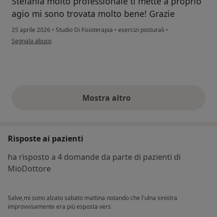
Stefania molto professionale ti mette a proprio
agio mi sono trovata molto bene! Grazie
25 aprile 2026
•
Studio Di Fisioterapia
•
esercizi posturali
•
secondo l'opinione dell'utente Simona
Segnala abuso
Mostra altro
opinioni di cui sopra
Risposte ai pazienti
ha risposto a 4 domande da parte di pazienti di
MioDottore
Salve,mi sono alzato sabato mattina notando che l'ulna sinistra
improvvisamente era più esposta vers