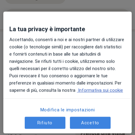
Mostra dettagli
sull'esperienza
La tua privacy è importante
Prestazioni e prezzi
Accettando, consenti a noi e ai nostri partner di utilizzare
cookie (o tecnologie simili) per raccogliere dati statistici
Fisioterapia
e fornirti contenuti in base alle tue abitudini di
Prenota una visita
Da 30 €
Dettagli
navigazione. Se rifiuti tutti i cookie, utilizzeremo solo
quelli necessari per il corretto utilizzo del nostro sito.
Puoi revocare il tuo consenso o aggiornare le tue
Massoterapia
Prenota una visita
preferenze in qualsiasi momento dalle impostazioni. Per
Da 30 €
Dettagli
saperne di più, consulta la nostra
Informativa sui cookie
Valutazione posturale
Prenota una visita
Modifica le impostazioni
Da 0 €
Dettagli
Rifiuto
Accetto
Ultrasuoni
Prenota una visita