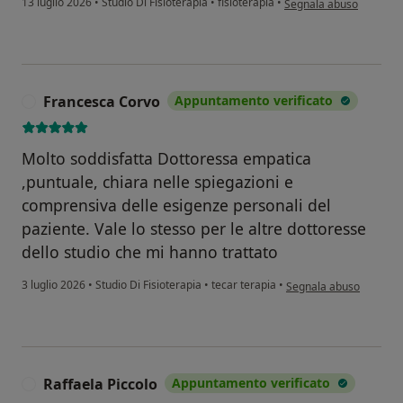
13 luglio 2026
•
Studio Di Fisioterapia
•
fisioterapia
•
Segnala abuso
Francesca Corvo
Appuntamento verificato
F
Molto soddisfatta Dottoressa empatica
,puntuale, chiara nelle spiegazioni e
comprensiva delle esigenze personali del
paziente. Vale lo stesso per le altre dottoresse
dello studio che mi hanno trattato
secondo l'opinione dell
3 luglio 2026
•
Studio Di Fisioterapia
•
tecar terapia
•
Segnala abuso
Raffaela Piccolo
Appuntamento verificato
R