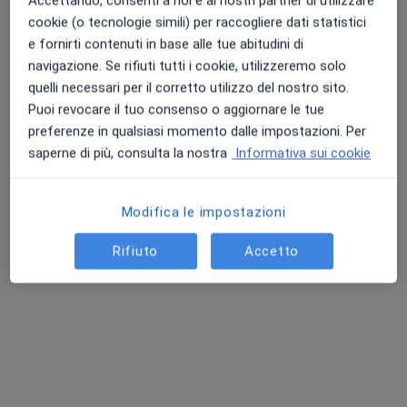
Accettando, consenti a noi e ai nostri partner di utilizzare
cookie (o tecnologie simili) per raccogliere dati statistici
e fornirti contenuti in base alle tue abitudini di
navigazione. Se rifiuti tutti i cookie, utilizzeremo solo
Punteggio medio: 4.7 e 4.8 su Apple e Play Store
quelli necessari per il corretto utilizzo del nostro sito.
Puoi revocare il tuo consenso o aggiornare le tue
preferenze in qualsiasi momento dalle impostazioni. Per
saperne di più, consulta la nostra
Informativa sui cookie
Pagamenti online
Dr. Stefano Forcato
Modifica le impostazioni
·
Altro
Neurochirurgo
138 recensioni
Rifiuto
Accetto
Via Miggiano Specchia, Specchia
•
Mappa
studio medico specialistico specchia
Prima visita neurochirurgica
200 €
Questo dottore non ha ancora attivato le prenotazioni online presso questo indirizzo.
Chiedi di attivare le prenotazioni online